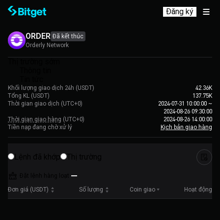
Đăng ký
ORDER
Đã kết thúc
Orderly Network
Thị trường sớm
Thông tin
Tin tức
Khối lượng giao dịch 24h (USDT)
42.36K
Tổng KL (USDT)
137.75K
Thời gian giao dịch
(UTC+0)
2024-07-31 10:00:00
~
2024-08-26 09:30:00
Thời gian giao hàng
(UTC+0)
2024-08-26 14:00:00
Tiền nạp đang chờ xử lý
Kịch bản giao hàng
Lệnh đã khớp
Thị trường
Đặt lệnh hàng loạt
Đơn giá (USDT)
Số lượng
Coin giao
Hoạt động