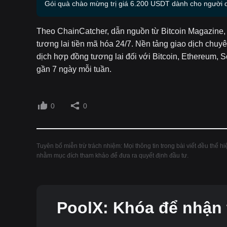
Gói quà chào mừng trị giá 6.200 USDT dành cho người 
Theo ChainCatcher, dẫn nguồn từ Bitcoin Magazine,
tương lai tiền mã hóa 24/7. Nền tảng giao dịch chuyê
dịch hợp đồng tương lai đối với Bitcoin, Ethereum, S
gần 7 ngày mỗi tuần.
0
0
Tuyên bố miễn trừ trách nhiệm: Mọi thông tin trong bài viết đều thể 
nhằm mục đích tham khảo để đưa ra quyết định đầu tư.
PoolX: Khóa để nhận 