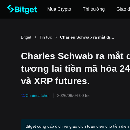
Mua Crypto
Thị trường
Giao d
Bitget
Tin tức
Charles Schwab ra mắt dịch vụ giao dịch hợp đồng tương lai tiền mã hóa 24/7, bao gồm BTC, ETH, SOL và XRP futures.
Charles Schwab ra mắt 
tương lai tiền mã hóa 2
và XRP futures.
Chaincatcher
2026/06/04 00:55
Bitget cung cấp dịch vụ giao dịch toàn diện cho tiền điện