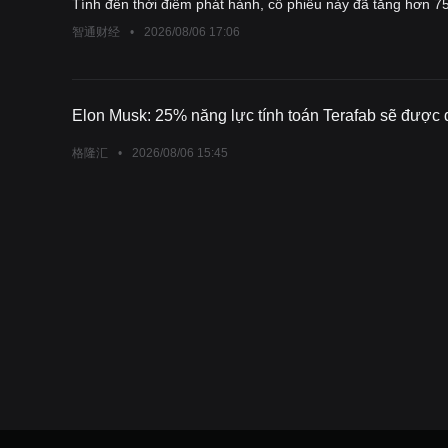
Tính đến thời điểm phát hành, cổ phiếu này đã tăng hơn 
智通财经
•
2026/08/06 17:06
Elon Musk: 25% năng lực tính toán Terafab sẽ được 
格隆汇
•
2026/08/06 15:45