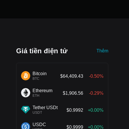
Giá tiền điện tử
Thêm
Bitcoin
$64,409.43
-0.50%
BTC
Ethereum
$1,906.56
-0.29%
ETH
Tether USDt
$0.9992
+0.00%
USDT
USDC
$0.9999
+0.00%