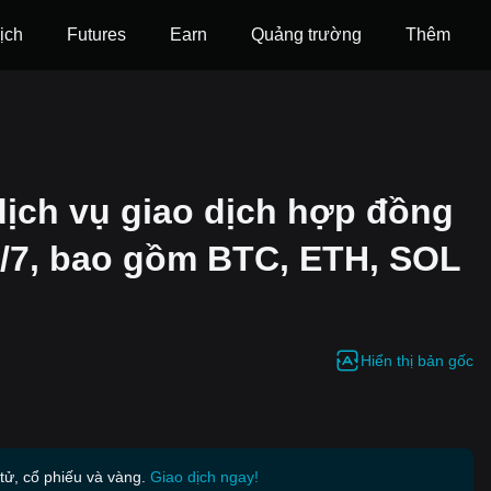
ịch
Futures
‌Earn
Quảng trường
Thêm
dịch vụ giao dịch hợp đồng
4/7, bao gồm BTC, ETH, SOL
Hiển thị bản gốc
 tử, cổ phiếu và vàng.
Giao dịch ngay!