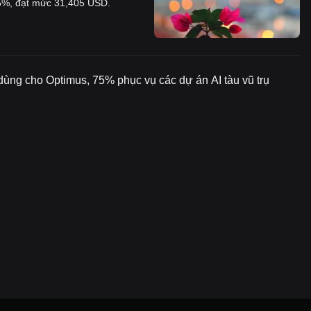
75%, đạt mức 31,405 USD.
dùng cho Optimus, 75% phục vụ các dự án AI tàu vũ trụ