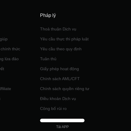
Pháp lý
Thoả thuận Dịch vụ
giúp
Yêu cầu thực thi pháp luật
 chính thức
Yêu cầu theo quy định
ng lừa đảo
Tuân thủ
yết
Giấy phép hoạt động
Chính sách AML/CFT
filiate
Chính sách quyền riêng tư
c
Điều khoản Dịch vụ
Công bố rủi ro
Tải APP