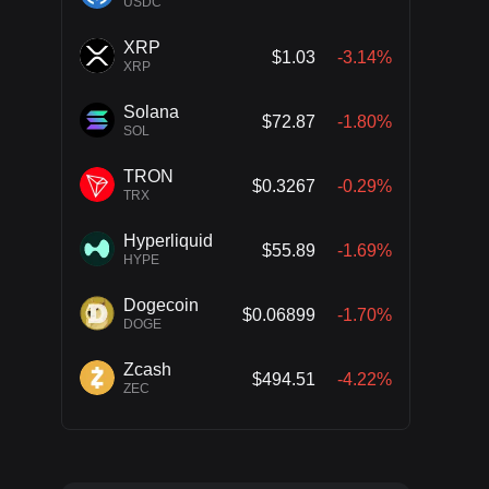
USDC
XRP
$1.03
-3.14%
XRP
Solana
$72.87
-1.80%
SOL
TRON
$0.3267
-0.29%
TRX
Hyperliquid
$55.89
-1.69%
HYPE
Dogecoin
$0.06899
-1.70%
DOGE
Zcash
$494.51
-4.22%
ZEC