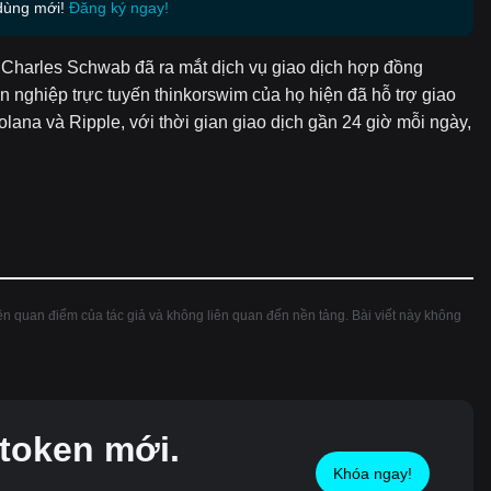
dùng mới!
Đăng ký ngay!
 Charles Schwab đã ra mắt dịch vụ giao dịch hợp đồng
n nghiệp trực tuyến thinkorswim của họ hiện đã hỗ trợ giao
olana và Ripple, với thời gian giao dịch gần 24 giờ mỗi ngày,
hiện quan điểm của tác giả và không liên quan đến nền tảng. Bài viết này không
token mới.
Khóa ngay!