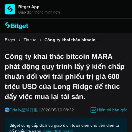
Bitget App
Giao dịch thông minh hơn
Bitget
Tin tức
Công ty khai thác bitcoin MARA phát động quy trình lấy ý kiến chấp thuận đối với trái phiếu trị giá 600 triệu USD của Long Ridge để thúc đẩy việc mua lại tài sản.
Công ty khai thác bitcoin MARA
phát động quy trình lấy ý kiến chấp
thuận đối với trái phiếu trị giá 600
triệu USD của Long Ridge để thúc
đẩy việc mua lại tài sản.
Hiển thị bản gốc
Odaily星球日报
2026/05/10 08:32
Bitget cung cấp dịch vụ giao dịch toàn diện cho tiền điện tử,
cổ phiếu và vàng.
Giao dịch ngay!