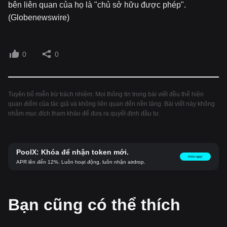
bên liên quan của họ là "chủ sở hữu được phép".
(Globenewswire)
0
0
Tuyên bố miễn trừ trách nhiệm: Mọi thông tin trong bài viết đều thể hiện
quan điểm của tác giả và không liên quan đến nền tảng. Bài viết này không
nhằm mục đích tham khảo để đưa ra quyết định đầu tư.
PoolX: Khóa để nhận token mới.
Khóa ngay!
APR lên đến 12%. Luôn hoạt động, luôn nhận airdrop.
Bạn cũng có thể thích