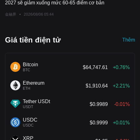
2027 sẽ giảm xuống mức 60-65 điểm cơ bản
金融界
•
2026/08/06 05:44
Giá tiền điện tử
Thêm
Bitcoin
$64,747.61
+0.76%
BTC
Ethereum
$1,910.64
+2.21%
ETH
Tether USDt
$0.9989
-0.01%
USDT
USDC
$0.9999
+0.01%
USDC
XRP