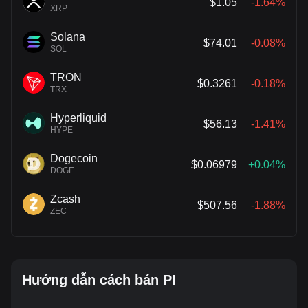
$1.05
-1.64%
XRP
Solana
$74.01
-0.08%
SOL
TRON
$0.3261
-0.18%
TRX
Hyperliquid
$56.13
-1.41%
HYPE
Dogecoin
$0.06979
+0.04%
DOGE
Zcash
$507.56
-1.88%
ZEC
Hướng dẫn cách bán PI