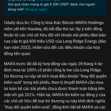
Gói quà chào mừng trị giá 6.200 USDT dành cho người
dùng mới!
Đăng ký ngay!
Odaily đưa tin: Công ty khai thác Bitcoin MARA Holdings,
niêm yết trên Nasdaq, đã bắt đầu thủ tục lấy ý kiến đồng
thuận từ các chủ sở hữu đối với khoản trái phiếu đảm bảo
cao cấp trị giá 600 triệu USD của Long Ridge Energy (đáo
hạn năm 2032), nhằm sửa đổi các điều khoản của hợp
đồng liên quan.
MARA trước đó đã ký hợp đồng vào ngày 29 tháng 4 dự
định mua lại 100% cổ phần công ty mẹ của Long Ridge.
Do thương vụ này sẽ kích hoạt điều khoản "thay đổi quyền
kiểm soát" trong trái phiếu, theo lý thuyết MARA cần mua
lại toàn bộ các trái phiếu chưa được thanh toán bằng tiền
mặt với giá 101%. Hiện tại, MARA tìm kiếm sự đồng ý của
các chủ sở hữu để loại trừ thương vụ này khỏi định nghĩa
"thay đổi quyền kiểm soát", đồng thời liệt kê MARA và các