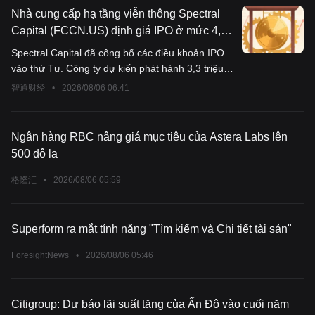
Nhà cung cấp hạ tầng viễn thông Spectral
Capital (FCCN.US) định giá IPO ở mức 4,5
USD/cổ phiếu, dự kiến huy động 15 triệu
Spectral Capital đã công bố các điều khoản IPO
USD
vào thứ Tư. Công ty dự kiến phát hành 3,3 triệu
cổ phiếu với giá 4,50 đô la mỗi cổ phiếu, huy động
智通财经
•
2026/08/06 06:41
được 15 triệu đô la.
Ngân hàng RBC nâng giá mục tiêu của Astera Labs lên
500 đô la
格隆汇
•
2026/08/06 05:59
Superform ra mắt tính năng "Tìm kiếm và Chi tiết tài sản"
ForesightNews
•
2026/08/06 05:46
Citigroup: Dự báo lãi suất tăng của Ấn Độ vào cuối năm