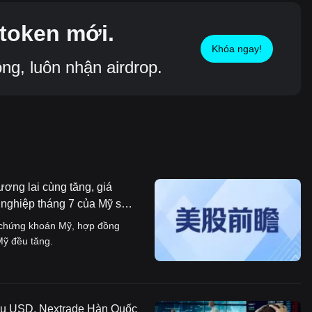
token mới.
Khóa ngay!
g, luôn nhận airdrop.
ơng lai cùng tăng, giá
 nghiệp tháng 7 của Mỹ sắp
g chứng khoán Mỹ, hợp đồng
Mỹ đều tăng.
riệu USD, Nextrade Hàn Quốc