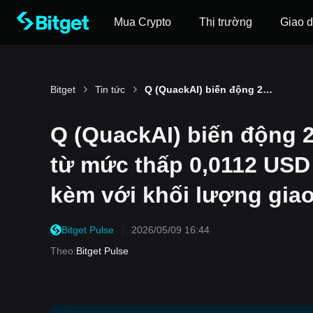
Mua Crypto
Thị trường
Giao d
Bitget
Tin tức
Q (QuackAI) biến động 24 giờ 40,4%: Giá phục hồi từ mức thấp 0,0112 USD lên mức cao 0,0157 USD, đi kèm với khối lượng giao dịch gia tăng.
Q (QuackAI) biến động 2
từ mức thấp 0,0112 USD
kèm với khối lượng giao
Bitget Pulse
2026/05/09 16:44
Theo
:
Bitget Pulse