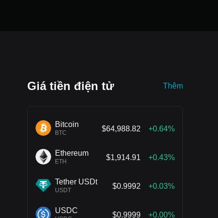
Giá tiền điện tử
Thêm
Bitcoin
$64,988.82
+0.64%
BTC
Ethereum
$1,914.91
+0.43%
ETH
Tether USDt
$0.9992
+0.03%
USDT
USDC
$0.9999
+0.00%