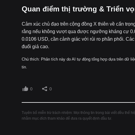
Quan điểm thị trường & Triển v
Cảm xúc chủ đạo trên cộng đồng X thiên về cẩn trọng
rằng nếu không vượt qua được ngưỡng kháng cự 0.01
0.0106 USD, cần cảnh giác với rủi ro phân phối. Các
đuổi giá cao.
Chú thích: Phân tích này do AI tự động tổng hợp dựa trên dữ li
tin.
0
0
Tuyên bố miễn trừ trách nhiệm: Mọi thông tin trong bài viết đều thể 
nhằm mục đích tham khảo để đưa ra quyết định đầu tư.