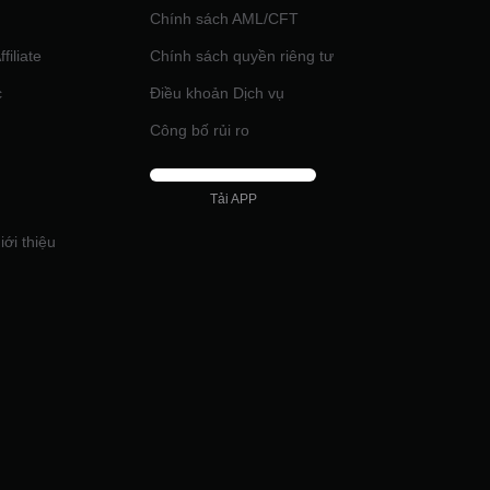
Chính sách AML/CFT
filiate
Chính sách quyền riêng tư
c
Điều khoản Dịch vụ
Công bố rủi ro
Tải APP
iới thiệu