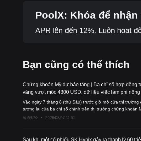
PoolX: Khóa để nhận 
APR lên đến 12%. Luôn hoạt độn
Bạn cũng có thể thích
Chứng khoán Mỹ dự báo tăng | Ba chỉ số hợp đồng tư
vàng vượt mốc 4300 USD, dữ liệu việc làm phi nông
được công bố
Vào ngày 7 tháng 8 (thứ Sáu) trước giờ mở cửa thị trườn
tương lai của ba chỉ số chính trên thị trường chứng khoán 
智通财经
•
2026/08/07 11:51
Sau khi một cổ phiếu SK Hynix gây ra thanh lý 60 t