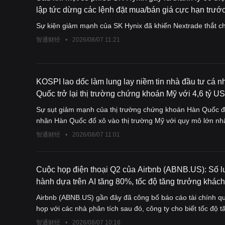
lập tức dừng các lệnh đặt mua/bán giá cực hạn trước
Sự kiện giảm mạnh của SK Hynix đã khiến Nextrade thắt chặ
智通财经
•
2026/08/07 11:21
KOSPI lao dốc làm lung lay niềm tin nhà đầu tư cá n
Quốc trở lại thị trường chứng khoán Mỹ với 4,6 tỷ US
thể gây áp lực lên won Hàn thêm lần nữa
Sự sụt giảm mạnh của thị trường chứng khoán Hàn Quốc đã
nhân Hàn Quốc đổ xô vào thị trường Mỹ với quy mô lớn nhấ
làm gia tăng trở lại áp lực rủi ro kéo dài đối với đồng won.
智通财经
•
2026/08/07 11:01
Cuộc họp điện thoại Q2 của Airbnb (ABNB.US): Số 
hành dựa trên AI tăng 80%, tốc độ tăng trưởng khách
mạnh mẽ nâng cao hướng dẫn.
Airbnb (ABNB.US) gần đây đã công bố báo cáo tài chính qu
họp với các nhà phân tích sau đó, công ty cho biết tốc độ
dự kiến sẽ tăng lên ít nhất hai con số, tức trên 15%.
智通财经
•
2026/08/07 10:16