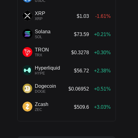
USDC
XRP
$1.03
-1.61%
XRP
Solana
$73.59
+0.21%
SOL
TRON
$0.3278
+0.30%
TRX
Hyperliquid
$56.72
+2.38%
HYPE
Dogecoin
$0.06952
+0.51%
DOGE
Zcash
$509.6
+3.03%
ZEC