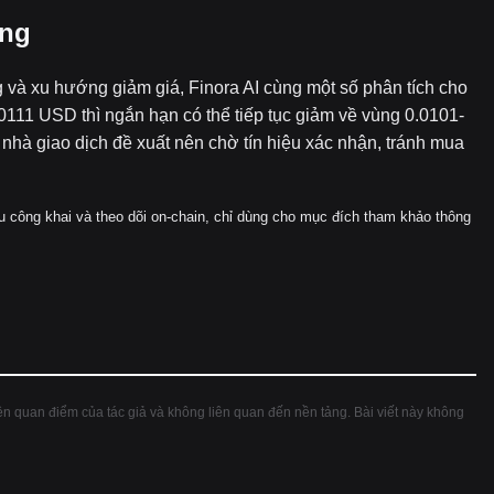
ọng
 và xu hướng giảm giá, Finora AI cùng một số phân tích cho
11 USD thì ngắn hạn có thể tiếp tục giảm về vùng 0.0101-
 nhà giao dịch đề xuất nên chờ tín hiệu xác nhận, tránh mua
ệu công khai và theo dõi on-chain, chỉ dùng cho mục đích tham khảo thông
hiện quan điểm của tác giả và không liên quan đến nền tảng. Bài viết này không