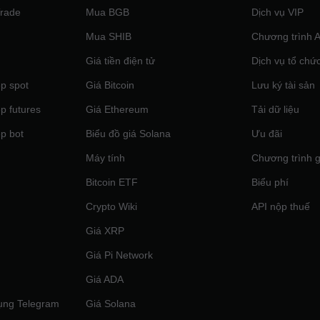
Trade
Mua BGB
Dịch vụ VIP
Mua SHIB
Chương trình Af
Giá tiền điện tử
Dịch vụ tổ chứ
p spot
Giá Bitcoin
Lưu ký tài sản
p futures
Giá Ethereum
Tải dữ liệu
p bot
Biểu đồ giá Solana
Ưu đãi
Máy tính
Chương trình g
Bitcoin ETF
Biểu phí
Crypto Wiki
API nộp thuế
Giá XRP
Giá Pi Network
Giá ADA
ụng Telegram
Giá Solana