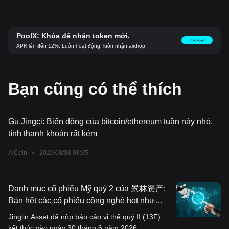
PoolX: Khóa để nhận token mới.
Khóa ngay!
APR lên đến 12%. Luôn hoạt động, luôn nhận airdrop.
Bạn cũng có thể thích
Gu Jingci: Biến động của bitcoin/ethereum tuần này nhỏ,
tính thanh khoản rất kém
AiCoin
•
2026/08/08 08:35
Danh mục cổ phiếu Mỹ quý 2 của 景林资产:
Bán hết các cổ phiếu công nghệ hot như
Meta (META.US), mua vào các công ty trong
Jinglin Asset đã nộp báo cáo vị thế quý II (13F)
chuỗi cung ứng AI như ASML (ASML.US)
kết thúc vào ngày 30 tháng 6 năm 2026.