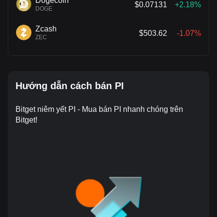
Dogecoin
$0.07131
+2.18%
DOGE
Zcash
$503.62
-1.07%
ZEC
Hướng dẫn cách bán PI
Bitget niêm yết PI - Mua bán PI nhanh chóng trên
Bitget!