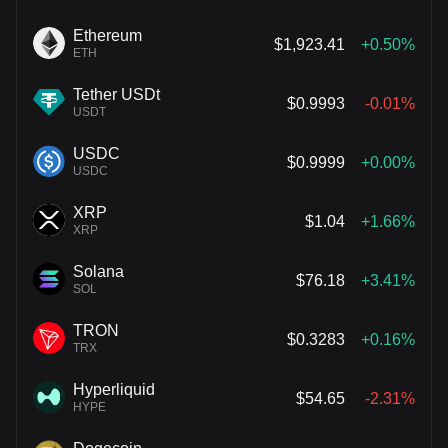
Ethereum
$1,923.41
+0.50%
ETH
Tether USDt
$0.9993
-0.01%
USDT
USDC
$0.9999
+0.00%
USDC
XRP
$1.04
+1.66%
XRP
Solana
$76.18
+3.41%
SOL
TRON
$0.3283
+0.16%
TRX
Hyperliquid
$54.65
-2.31%
HYPE