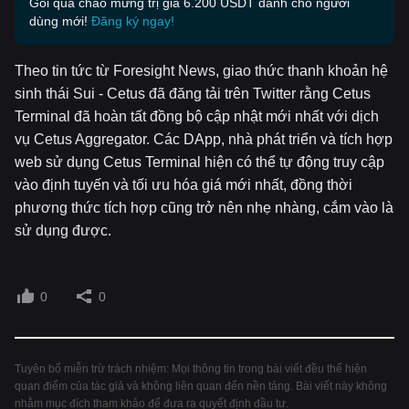
Gói quà chào mừng trị giá 6.200 USDT dành cho người
dùng mới!
Đăng ký ngay!
Theo tin tức từ Foresight News, giao thức thanh khoản hệ
sinh thái Sui - Cetus đã đăng tải trên Twitter rằng Cetus
Terminal đã hoàn tất đồng bộ cập nhật mới nhất với dịch
vụ Cetus Aggregator. Các DApp, nhà phát triển và tích hợp
web sử dụng Cetus Terminal hiện có thể tự động truy cập
vào định tuyến và tối ưu hóa giá mới nhất, đồng thời
phương thức tích hợp cũng trở nên nhẹ nhàng, cắm vào là
sử dụng được.
0
0
Tuyên bố miễn trừ trách nhiệm: Mọi thông tin trong bài viết đều thể hiện
quan điểm của tác giả và không liên quan đến nền tảng. Bài viết này không
nhằm mục đích tham khảo để đưa ra quyết định đầu tư.