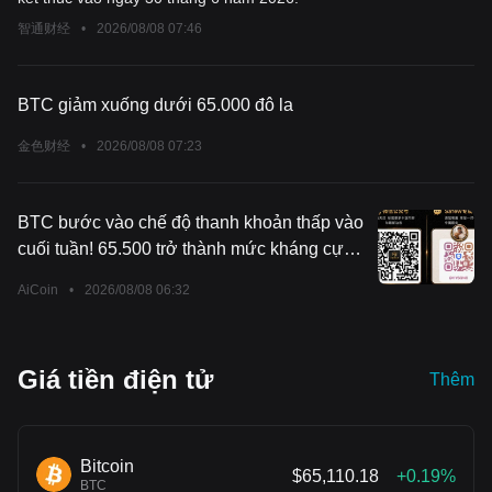
智通财经
•
2026/08/08 07:46
BTC giảm xuống dưới 65.000 đô la
金色财经
•
2026/08/08 07:23
BTC bước vào chế độ thanh khoản thấp vào
cuối tuần! 65.500 trở thành mức kháng cự
quan trọng, cảnh giác với những biến động
AiCoin
•
2026/08/08 06:32
bất ngờ do tin tức!
Giá tiền điện tử
Thêm
Bitcoin
$65,110.18
+0.19%
BTC