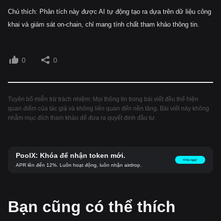
Chú thích: Phân tích này được AI tự động tạo ra dựa trên dữ liệu công
khai và giám sát on-chain, chỉ mang tính chất tham khảo thông tin.
0
0
Tuyên bố miễn trừ trách nhiệm: Mọi thông tin trong bài viết đều thể hiện
quan điểm của tác giả và không liên quan đến nền tảng. Bài viết này không
nhằm mục đích tham khảo để đưa ra quyết định đầu tư.
PoolX: Khóa để nhận token mới.
Khóa ngay!
APR lên đến 12%. Luôn hoạt động, luôn nhận airdrop.
Bạn cũng có thể thích