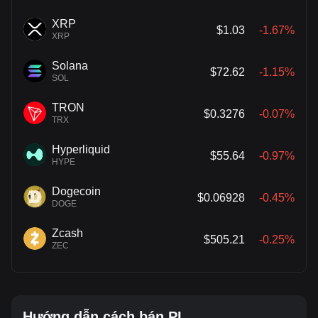
XRP
$1.03
-1.67%
XRP
Solana
$72.62
-1.15%
SOL
TRON
$0.3276
-0.07%
TRX
Hyperliquid
$55.64
-0.97%
HYPE
Dogecoin
$0.06928
-0.45%
DOGE
Zcash
$505.21
-0.25%
ZEC
Hướng dẫn cách bán PI