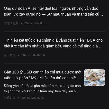
Ông dự đoán AI sẽ hủy diệt loài người, nhưng vẫn dốc
toàn lực xây dựng nó — Sự mâu thuẫn và thăng tiến của
người đứng đầu Anthropic
华尔街见闻
•
2026/08/07 03:14
Tín hiệu kết thúc điều chỉnh giá vàng xuất hiện? BCA cho
biết lực cản lớn nhất đã giảm bớt, vàng có thể tăng giá mà
không cần chờ Fed hạ lãi suất
金十数据
•
2026/08/07 02:56
Gần 100 tỷ USD can thiệp chỉ mua được một
tuần thở phào? Mỹ - Nhật liên thủ can thiệp
nhưng hiệu quả giảm gần một nửa, đồng yên
Đồng yên đã trả lại gần một nửa mức tăng do can
lại áp sát mốc 160
thiệp trước khi kết thúc tuần này, làm dấy lên suy
đoán của các nhà giao dịch rằng giới chức có thể
智通财经
•
2026/08/07 02:51
can thiệp vào thị trường một lần nữa. Vào sáng
thứ Sáu, tỷ giá đồng yên so với đô la Mỹ dao động