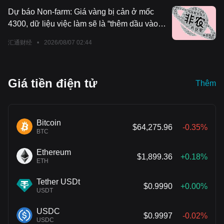
quanh mức 158,45, thấp hơn nhiều so với mức
Dự báo Non-farm: Giá vàng bị cản ở mốc
mạnh 155,23 đạt được vào thứ Hai.
4300, dữ liệu việc làm sẽ là “thêm dầu vào
lửa” hay “rút củi dưới nồi”?
汇通财经
•
2026/08/07 02:44
Giá tiền điện tử
Thêm
Bitcoin
$64,275.96
-0.35%
BTC
Ethereum
$1,899.36
+0.18%
ETH
Tether USDt
$0.9990
+0.00%
USDT
USDC
$0.9997
-0.02%
USDC