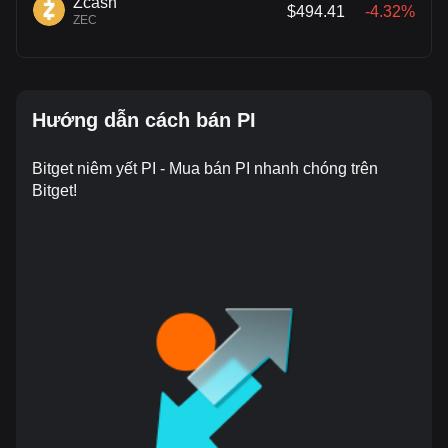
Zcash
$494.41
-4.32%
ZEC
Hướng dẫn cách bán PI
Bitget niêm yết PI - Mua bán PI nhanh chóng trên
Bitget!