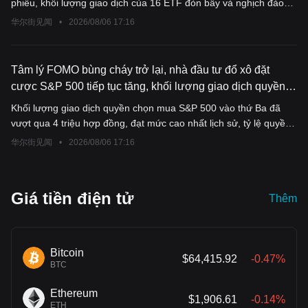
phiếu, khối lượng giao dịch của 16 ETF đòn bẩy và nghịch đảo
dịch; nếu thực tế lượng bán thấp hơn kỳ vọng, áp lực hoàn trả vị
đơn cổ phiếu niêm yết trong nước đã giảm mạnh gần 90%. Đồng
thế bán khống sẽ không thể bỏ qua.
华尔街见闻
•
2026/08/06 17:16
thời, quy mô mua ròng cổ phiếu Mỹ của Hàn Quốc trong tháng 7
đã tăng vọt từ 630 triệu USD lên 4,64 tỷ USD, các sản phẩm đòn
bẩy ba lần như SOXL, TQQQ trở thành sự lựa chọn ưa chuộng
Tâm lý FOMO bùng cháy trở lại, nhà đầu tư đổ xô đặt
mới, khiến rủi ro thực tế không những không giảm mà còn tăng.
cược S&P 500 tiếp tục tăng, khối lượng giao dịch quyền
Hiệu ứng "bóng bay" trong việc quản lý của Hàn Quốc đã xuất
chọn mua đạt mức cao kỷ lục
Khối lượng giao dịch quyền chọn mua S&P 500 vào thứ Ba đã
hiện, giới học thuật cho rằng hiệu quả của chính sách còn nhiều
vượt qua 4 triệu hợp đồng, đạt mức cao nhất lịch sử, tỷ lệ quyền
nghi vấn.
chọn mua/bán đạt mức cao thứ ba trong gần 15 năm. Tâm lý
华尔街见闻
•
2026/08/06 17:16
FOMO chi phối thị trường, với một khoản đặt cược táo bạo trị giá
40 triệu USD đã lãi hơn 23 triệu USD chỉ sau một ngày. Mùa báo
cáo tài chính liên tục vượt kỳ vọng, chỉ số cân bằng liên tục lập
Giá tiền điện tử
Thêm
đỉnh mới cho thấy thị trường tăng giá đang lan rộng ra ngoài lĩnh
vực AI. UBS đặt mục tiêu chỉ số cuối năm là 8100 điểm, cho biết
"tăng trưởng lợi nhuận vẫn chưa được phản ánh hoàn toàn trong
định giá".
Bitcoin
$64,415.92
-0.47%
BTC
Ethereum
$1,906.61
-0.14%
ETH