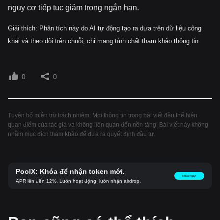
nguy cơ tiếp tục giảm trong ngắn hạn.
Giải thích: Phân tích này do AI tự động tạo ra dựa trên dữ liệu công
khai và theo dõi trên chuỗi, chỉ mang tính chất tham khảo thông tin.
0
0
Tuyên bố miễn trừ trách nhiệm: Mọi thông tin trong bài viết đều thể hiện
quan điểm của tác giả và không liên quan đến nền tảng. Bài viết này không
nhằm mục đích tham khảo để đưa ra quyết định đầu tư.
PoolX: Khóa để nhận token mới.
Khóa ngay!
APR lên đến 12%. Luôn hoạt động, luôn nhận airdrop.