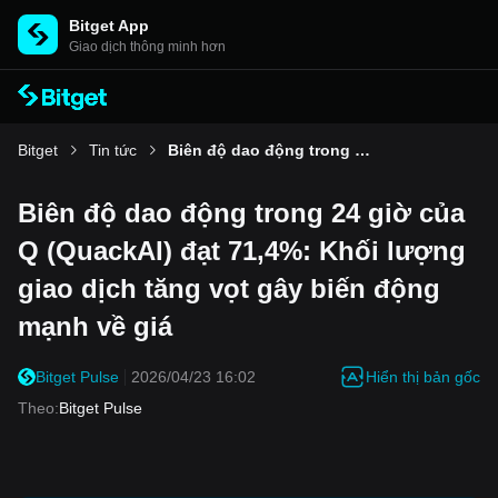
Bitget App
Giao dịch thông minh hơn
Bitget
Tin tức
Biên độ dao động trong 24 giờ của Q (QuackAI) đạt 71,4%: Khối lượng giao dịch tăng vọt gây biến động mạnh về giá
Biên độ dao động trong 24 giờ của
Q (QuackAI) đạt 71,4%: Khối lượng
giao dịch tăng vọt gây biến động
mạnh về giá
Hiển thị bản gốc
Bitget Pulse
2026/04/23 16:02
Theo
:
Bitget Pulse