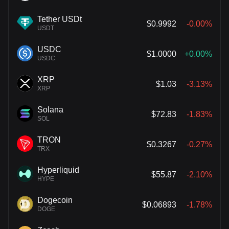
Tether USDt
$0.9992
-0.00%
USDT
USDC
$1.0000
+0.00%
USDC
XRP
$1.03
-3.13%
XRP
Solana
$72.83
-1.83%
SOL
TRON
$0.3267
-0.27%
TRX
Hyperliquid
$55.87
-2.10%
HYPE
Dogecoin
$0.06893
-1.78%
DOGE