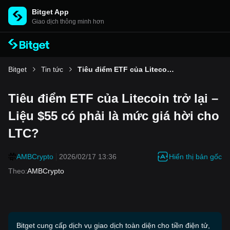
Bitget App
Giao dịch thông minh hơn
Bitget
Tin tức
Tiêu điểm ETF của Litecoin trở lại – Liệu $55 có phải là mức giá hời cho LTC?
Tiêu điểm ETF của Litecoin trở lại –
Liệu $55 có phải là mức giá hời cho
LTC?
Hiển thị bản gốc
AMBCrypto
2026/02/17 13:36
Theo
:
AMBCrypto
Bitget cung cấp dịch vụ giao dịch toàn diện cho tiền điện tử,