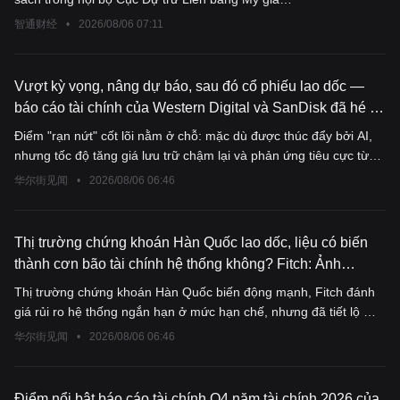
tăng, lạm phát dai dẳng một lần nữa trở thành mối
智通财经
•
2026/08/06 07:11
quan ngại quan trọng ở cấp độ chính sách.
Vượt kỳ vọng, nâng dự báo, sau đó cổ phiếu lao dốc —
báo cáo tài chính của Western Digital và SanDisk đã hé lộ
ra vết nứt trong chu kỳ lưu trữ lần này
Điểm "rạn nứt" cốt lõi nằm ở chỗ: mặc dù được thúc đẩy bởi AI,
nhưng tốc độ tăng giá lưu trữ chậm lại và phản ứng tiêu cực từ
phía người tiêu dùng, khiến dấy lên lo ngại giá đã đạt đỉnh. Logic
华尔街见闻
•
2026/08/06 06:46
định giá của thị trường đã chuyển từ “cứ liên quan đến AI là tăng”
sang đòi hỏi sự tăng trưởng bền vững, trong bối cảnh kỳ vọng
cực kỳ cao thì “tin tốt ra hết” cũng lập tức dẫn đến hiện tượng
Thị trường chứng khoán Hàn Quốc lao dốc, liệu có biến
bán tháo.
thành cơn bão tài chính hệ thống không? Fitch: Ảnh
hưởng ngắn hạn hạn chế, nhưng bất động sản và các
Thị trường chứng khoán Hàn Quốc biến động mạnh, Fitch đánh
công ty chứng khoán cần cảnh giác
giá rủi ro hệ thống ngắn hạn ở mức hạn chế, nhưng đã tiết lộ một
chuỗi truyền dẫn tiềm ẩn: sự sụt giảm mạnh của thị trường chứng
华尔街见闻
•
2026/08/06 06:46
khoán không ảnh hưởng đến tiêu dùng, ngược lại lại tác động
chính xác đến thị trường bất động sản! Bởi vì 70% lợi nhuận từ
giao dịch cổ phiếu của nhà đầu tư cá nhân đều được sử dụng để
Điểm nổi bật báo cáo tài chính Q4 năm tài chính 2026 của