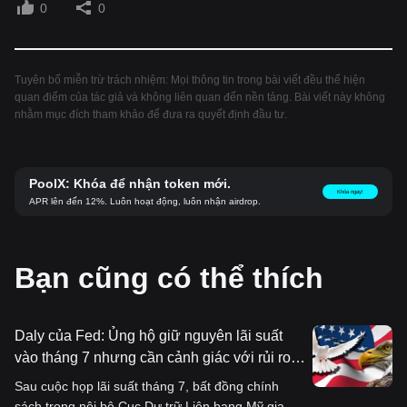
0
0
Tuyên bố miễn trừ trách nhiệm: Mọi thông tin trong bài viết đều thể hiện
quan điểm của tác giả và không liên quan đến nền tảng. Bài viết này không
nhằm mục đích tham khảo để đưa ra quyết định đầu tư.
PoolX: Khóa để nhận token mới.
Khóa ngay!
APR lên đến 12%. Luôn hoạt động, luôn nhận airdrop.
Bạn cũng có thể thích
Daly của Fed: Ủng hộ giữ nguyên lãi suất
vào tháng 7 nhưng cần cảnh giác với rủi ro
lạm phát lan rộng
Sau cuộc họp lãi suất tháng 7, bất đồng chính
sách trong nội bộ Cục Dự trữ Liên bang Mỹ gia