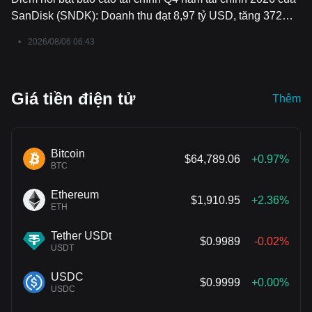
mua nhà. Ở cấp độ tổ chức, các công ty chứng khoán chịu áp lực
SanDisk (SNDK): Doanh thu đạt 8,97 tỷ USD, tăng 372%
lớn nhất, nhưng nền tảng kinh tế chung vẫn có tính đàn hồi.
so với cùng kỳ năm trước, EPS phi GAAP đạt 39,25 USD,
•
2026/08/06 06:43
mảng kinh doanh trung tâm dữ liệu tăng trưởng mạnh,
hướng dẫn cho Q1 thấp hơn kỳ vọng.
Giá tiền điện tử
Thêm
Bitcoin
$64,789.06
+0.97%
BTC
Ethereum
$1,910.95
+2.36%
ETH
Tether USDt
$0.9989
-0.02%
USDT
USDC
$0.9999
+0.00%
USDC