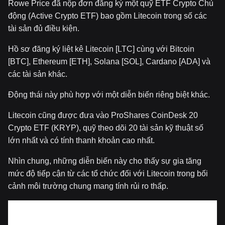
Rowe Price đã nộp đơn đăng ký một quỹ ETF Crypto Chủ
động (Active Crypto ETF) bao gồm Litecoin trong số các
tài sản đủ điều kiện.
Hồ sơ đăng ký liệt kê Litecoin [LTC] cùng với Bitcoin
[BTC], Ethereum [ETH], Solana [SOL], Cardano [ADA] và
các tài sản khác.
Động thái này phù hợp với một diễn biến riêng biệt khác.
Litecoin cũng được đưa vào ProShares CoinDesk 20
Crypto ETF (KRYP), quỹ theo dõi 20 tài sản kỹ thuật số
lớn nhất và có tính thanh khoản cao nhất.
Nhìn chung, những diễn biến này cho thấy sự gia tăng
mức độ tiếp cận từ các tổ chức đối với Litecoin trong bối
cảnh môi trường chung mang tính rủi ro thấp.