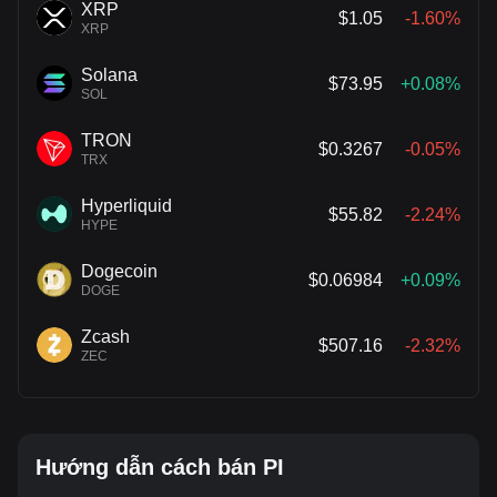
XRP
$1.05
-1.60%
XRP
Solana
$73.95
+0.08%
SOL
TRON
$0.3267
-0.05%
TRX
Hyperliquid
$55.82
-2.24%
HYPE
Dogecoin
$0.06984
+0.09%
DOGE
Zcash
$507.16
-2.32%
ZEC
Hướng dẫn cách bán PI