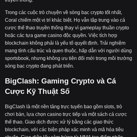
Trong các cuộc trò chuyện về sòng bạc crypto tốt nhất,
Coral chiếm một vị trí khác biệt. Họ vẫn tập trung vào cá
cược thể thao truyền thống thay vì gameplay thuần crypto
hoặc các tựa game casino độc quyền. Việc tích hợp
blockchain không phải là yếu tố quyết định. Trải nghiệm
mang tính cấu trúc và quen thuộc, hấp dẫn với người dùng
sportsbook, nhưng không ưu tiên đổi mới trong môi trường
sòng bạc crypto đang phát triển.
BigClash: Gaming Crypto và Cá
Cược Kỹ Thuật Số
BigClash là một nền tảng trực tuyến bao gồm slots, trò
chơi bàn, lựa chọn casino trực tiếp và một sách cá cược
thể thao. Giao dịch được xử lý bằng các giao thức
blockchain, với các biện pháp xác minh và mã hóa tiêu