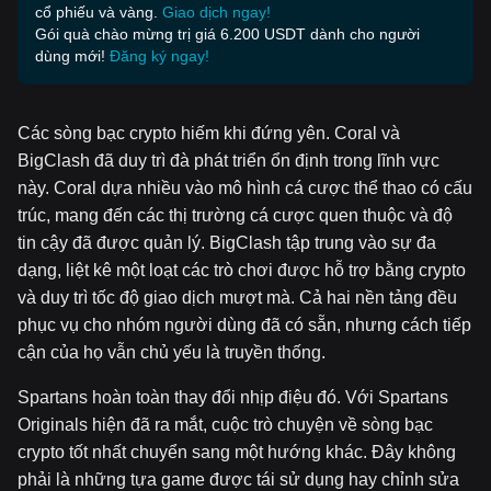
cổ phiếu và vàng.
Giao dịch ngay!
Gói quà chào mừng trị giá 6.200 USDT dành cho người
dùng mới!
Đăng ký ngay!
Các sòng bạc crypto hiếm khi đứng yên. Coral và
BigClash đã duy trì đà phát triển ổn định trong lĩnh vực
này. Coral dựa nhiều vào mô hình cá cược thể thao có cấu
trúc, mang đến các thị trường cá cược quen thuộc và độ
tin cậy đã được quản lý. BigClash tập trung vào sự đa
dạng, liệt kê một loạt các trò chơi được hỗ trợ bằng crypto
và duy trì tốc độ giao dịch mượt mà. Cả hai nền tảng đều
phục vụ cho nhóm người dùng đã có sẵn, nhưng cách tiếp
cận của họ vẫn chủ yếu là truyền thống.
Spartans hoàn toàn thay đổi nhịp điệu đó. Với Spartans
Originals hiện đã ra mắt, cuộc trò chuyện về sòng bạc
crypto tốt nhất chuyển sang một hướng khác. Đây không
phải là những tựa game được tái sử dụng hay chỉnh sửa