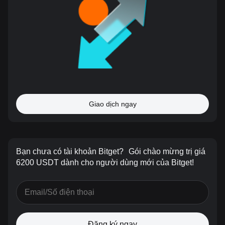
Giao dịch ngay
Bạn chưa có tài khoản Bitget?
Gói chào mừng trị giá
6200 USDT dành cho người dùng mới của Bitget!
Đăng ký ngay