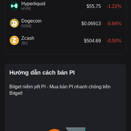
Hyperliquid
$55.75
-1.22%
HYPE
Dogecoin
$0.06913
-0.84%
DOGE
Zcash
$504.69
-0.50%
ZEC
Hướng dẫn cách bán PI
Bitget niêm yết PI - Mua bán PI nhanh chóng trên
Bitget!