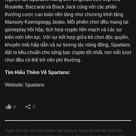
Roulette, Baccarat và Black Jack cùng với các phần
thưởng cược cao toàn nền tảng như chương trình tặng
Mansory Koenigsegg Jesko. Mỗi phiên chơi đều mang lại
gameplay hồi hộp, tích hợp crypto liền mạch và các sự
kiện mới liên tục. Với sự kết hợp giữa trò chơi độc quyền,
khuyến mãi hấp dẫn và sự tương tác năng động, Spartans
đặt ra tiêu chuẩn cho sòng bạc crypto tốt nhất, nơi mỗi lượt
chơi đều có thể trở nên phi thường.
Tìm Hiểu Thêm Về Spartans:
Website: Spartans
0
0
Tuyên bố miễn trừ trách nhiệm: Mọi thông tin trong bài viết đều thể hiện