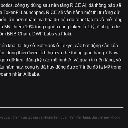
tics, công ty đứng sau nền tảng RICE AI, đã thông báo sẽ
ua TokenFi Launchpad. RICE sẽ vận hành một thị trường dữ
 kiến lớn hơn nhằm mã hóa dữ liệu do robot tạo ra và mở rộng
 la Mỹ chiếm 10% tổng nguồn cung token là 1 tỷ, định giá dự
o gồm BNB Chain, DWF Labs và Floki.
iển khai tại trụ sở SoftBank ở Tokyo, các bất động sản của
ản, đồng thời được tích hợp với hệ thống giao hàng 7-Now.
p dữ liệu, đăng ký các mô hình AI và quản trị nền tảng, với
ầu năm nay, công ty đã huy động được 7 triệu đô la Mỹ trong
Doanh nhân Alibaba.
hiện quan điểm của tác giả và không liên quan đến nền tảng. Bài viết này không