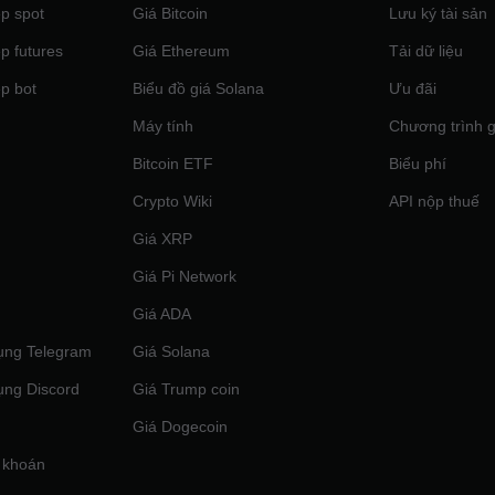
p spot
Giá Bitcoin
Lưu ký tài sản
p futures
Giá Ethereum
Tải dữ liệu
p bot
Biểu đồ giá Solana
Ưu đãi
Máy tính
Chương trình g
Bitcoin ETF
Biểu phí
Crypto Wiki
API nộp thuế
Giá XRP
Giá Pi Network
Giá ADA
ụng Telegram
Giá Solana
ụng Discord
Giá Trump coin
Giá Dogecoin
 khoán