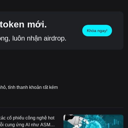
token mới.
Khóa ngay!
g, luôn nhận airdrop.
hỏ, tính thanh khoản rất kém
c cổ phiếu công nghệ hot
uỗi cung ứng AI như ASML