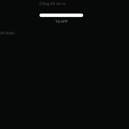
Công bố rủi ro
Tải APP
iới thiệu