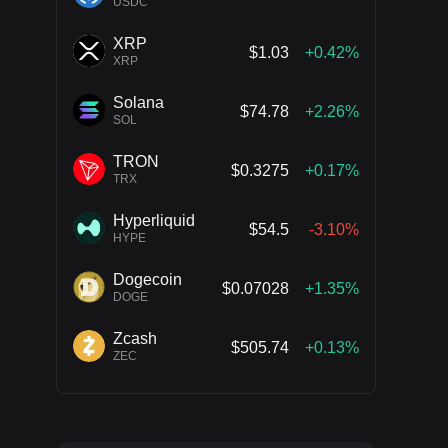
USDC
XRP
$1.03
+0.42%
XRP
Solana
$74.78
+2.26%
SOL
TRON
$0.3275
+0.17%
TRX
Hyperliquid
$54.5
-3.10%
HYPE
Dogecoin
$0.07028
+1.35%
DOGE
Zcash
$505.74
+0.13%
ZEC