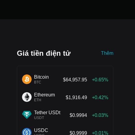
Giá tiền điện tử
Thêm
Bitcoin
$64,957.95
+0.65%
BTC
Ethereum
$1,916.49
+0.42%
ETH
Tether USDt
$0.9994
+0.03%
USDT
USDC
$0.9999
+0.01%