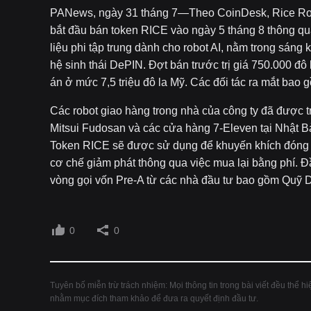
PANews, ngày 31 tháng 7—Theo CoinDesk, Rice Robo
bắt đầu bán token RICE vào ngày 5 tháng 8 thông q
liệu phi tập trung dành cho robot AI, nằm trong sáng
hệ sinh thái DePIN. Đợt bán trước trị giá 750.000 đô
án ở mức 7,5 triệu đô la Mỹ. Các đối tác ra mắt ba
Các robot giao hàng trong nhà của công ty đã được tr
Mitsui Fudosan và các cửa hàng 7-Eleven tại Nhật B
Token RICE sẽ được sử dụng để khuyến khích đóng gó
cơ chế giảm phát thông qua việc mua lại bằng phí. Đ
vòng gọi vốn Pre-A từ các nhà đầu tư bao gồm Quỹ 
0
0
Tuyên bố miễn trừ trách nhiệm: Mọi thông tin trong bài viết đều thể 
nhằm mục đích tham khảo để đưa ra quyết định đầu tư.