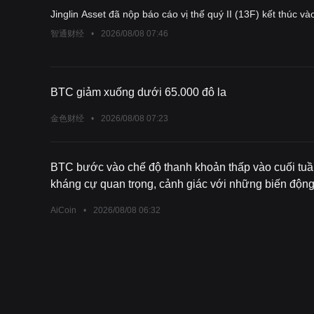
(ASML.US)
Jinglin Asset đã nộp báo cáo vị thế quý II (13F) kết thúc 
智通财经
•
2026/08/08 07:46
BTC giảm xuống dưới 65.000 đô la
金色财经
•
2026/08/08 07:23
BTC bước vào chế độ thanh khoản thấp vào cuối tuầ
kháng cự quan trọng, cảnh giác với những biến động 
AiCoin
•
2026/08/08 06:32