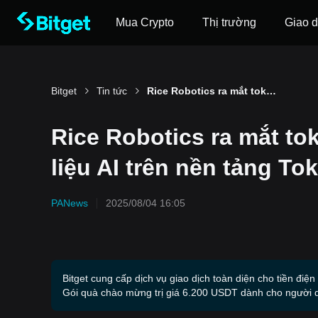
Mua Crypto
Thị trường
Giao d
Bitget
Tin tức
Rice Robotics ra mắt token RICE cho thị trường dữ liệu AI trên nền tảng TokenFi Launchpad
Rice Robotics ra mắt to
liệu AI trên nền tảng T
PANews
2025/08/04 16:05
Bitget cung cấp dịch vụ giao dịch toàn diện cho tiền điện
Gói quà chào mừng trị giá 6.200 USDT dành cho người 