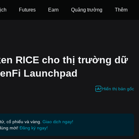
ịch
Futures
‌Earn
Quảng trường
Thêm
ken RICE cho thị trường dữ
okenFi Launchpad
Hiển thị bản gốc
 tử, cổ phiếu và vàng.
Giao dịch ngay!
dùng mới!
Đăng ký ngay!