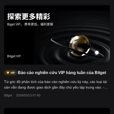
dầu/ngày trên toàn cầu bị gián đoạn, IEA gọi đây là "sự gián đoạn
nguồn cung quy mô lớn nhất trong lịch sử"; - Thị trường chứng
khoán Mỹ chịu áp lực, NAS100 giảm -2,4%, US2000 giảm -2,9%;
- Kim loại quý điều chỉnh: vàng giảm -3,2%, bạc giảm -8,7%. - Thị
trường crypto thể hiện sự vững vàng trong làn sóng trú ẩn an
toàn, BTC tăng +2,0%, ETH tăng +2,8%. Dòng tiền và vốn hóa
stablecoin đều cho thấy: chưa có hiện tượng rút vốn hệ thống.
Người dùng có thể giao dịch các tài sản trên thông qua các khu
vực spot + hợp đồng của ngành crypto, Bitget CFD, hợp đồng cổ
phiếu-crypto, v.v.
Báo cáo nghiên cứu VIP hàng tuần của Bitget
VIP
Từ góc độ phân tích của báo cáo nghiên cứu kỳ này, các loại tài
sản vẫn đang được giao dịch gần đây chủ yếu tập trung vào: -
Dầu thô: Brent Crude Oil (UKOUSD), WTI Crude Oil (USOUSD),
Bitget
·
2026/03/13 07:40
hiện đang trong giai đoạn nhanh chóng phản ánh rủi ro chiến
tranh vào giá, sự mất cân đối cung cầu sẽ tiếp tục đẩy giá dầu
lên cao hơn nữa; - Hợp đồng tương lai chỉ số chứng khoán: Hợp