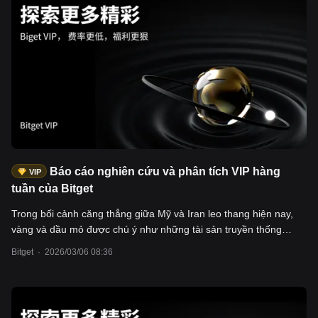
đồng tương lai chỉ số Nhật Bản (Nikkei 225, JPY), NAS100, v.v.
Nhật Bản là quốc gia nhập khẩu năng lượng, 70-90% dầu thô
nhập khẩu phải đi qua eo biển Hormuz, nếu eo biển Hormuz tiếp
tục bị phong tỏa cộng với giá dầu cao, sẽ dẫn đến suy thoái kinh
tế; - Tài sản mã hóa: BTC, dựa trên xu hướng thị trường và dữ
liệu ETF, giá BTC và đô la Mỹ thể hiện mối tương quan thuận,
lượng dòng vốn ròng vào BTC ETF rất lớn. Người dùng có thể
giao dịch các tài sản nói trên thông qua Bitget Tradfi (CFD) và thị
trường giao ngay.
Báo cáo nghiên cứu và phân tích VIP hàng
VIP
tuần của Bitget
Trong bối cảnh căng thẳng giữa Mỹ và Iran leo thang hiện nay,
vàng và dầu mỏ được chú ý như những tài sản truyền thống
phòng ngừa rủi ro và năng lượng. Bài viết này khuyến nghị các
Bitget
·
2026/03/06 08:36
nhà đầu tư nên phân bổ vào vàng và dầu mỏ trong thời kỳ bất ổn
địa chính trị. Các tài sản này đã thể hiện rất tốt trong xung đột,
giá vàng tăng vọt lên khoảng 5300 USD/ounce, hợp đồng tương
lai dầu thô Brent cũng tăng lên mức 77-80 USD/thùng, và có khả