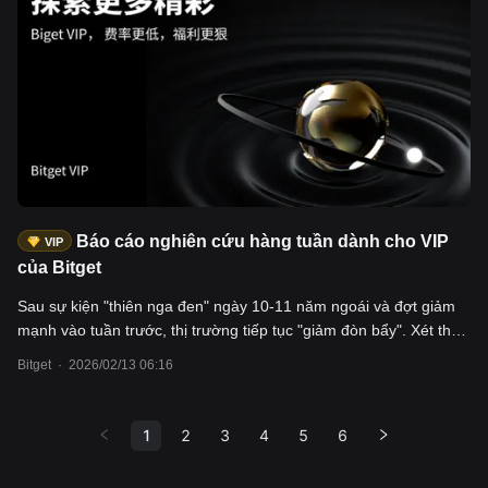
năng tiếp tục gây chấn động thị trường toàn cầu.
Báo cáo nghiên cứu hàng tuần dành cho VIP
VIP
của Bitget
Sau sự kiện "thiên nga đen" ngày 10-11 năm ngoái và đợt giảm
mạnh vào tuần trước, thị trường tiếp tục "giảm đòn bẩy". Xét theo
nhiều chỉ số thị trường, gần đây đã xuất hiện dấu hiệu phục hồi
Bitget
·
2026/02/13 06:16
sau khi chạm đáy. Thị trường đã chuyển kỳ vọng cắt giảm lãi suất
năm 2026 từ tháng 7 lên tháng 6. Về mặt vĩ mô, Cục Dự trữ Liên
bang Mỹ hiện đang theo đuổi chính sách thận trọng nhưng
1
2
3
4
5
6
nghiêng về nới lỏng, phản ánh một cách gián tiếp rằng thị trường
năm nay chủ yếu được dẫn dắt bởi các cơ hội có tính chất cấu