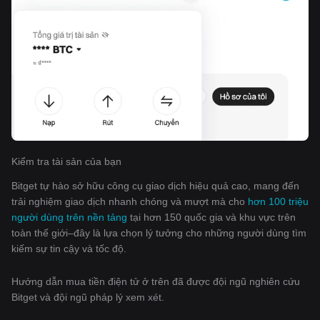
Kiểm tra tài sản của bạn
Bitget tự hào sở hữu công cụ giao dịch hiệu quả cao, mang đến
trải nghiệm giao dịch nhanh chóng và mượt mà cho
hơn 100 triệu
người dùng trên nền tảng
tại hơn 150 quốc gia và khu vực trên
toàn thế giới–đây là lựa chọn lý tưởng cho những người dùng tìm
kiếm sự tin cậy và tốc độ.
Hướng dẫn mua tiền điện tử ở trên đã được đội ngũ nghiên cứu
Bitget và đội ngũ pháp lý xem xét.