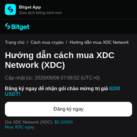
Bitget App
Giao dịch thông minh hơn
Trang chủ
/
Cách mua crypto
/
Hướng dẫn mua XDC Network
Hướng dẫn cách mua XDC
Network (XDC)
Cập nhật lúc:
2026/08/06 07:06:52
(UTC+0)
Đăng ký ngay để nhận gói chào mừng trị giá
6200
USDT!
Đăng ký ngay
Giá XDC Network (XDC):
$0.02800
Mua XDC ngay