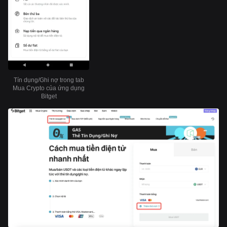
Tín dụng/Ghi nợ trong tab
Mua Crypto của ứng dụng
Bitget