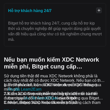
Hỗ trợ khách hàng 24/7
Bitget hỗ trợ khách hàng 24/7, cung cấp hỗ trợ kịp
thời và chuyên nghiệp để giúp người dùng giải quyết
vấn đề hiệu quả cũng như có trải nghiệm chung mượt
mà.
Nếu bạn muốn kiếm XDC Network
miễn phí, Bitget cung cấp…
Sử dụng tiền thật để mua XDC Network không phải là
cách duy nhất để có được XDC Network. Nếu bạn có thời
gian để phân bổ, bạn có thể nhận được XDC Network
Tìm hiểu cách kiếm XDC Network miễn phí thông qua
miễn phí.
Ưu đãi Learn2Earn
Tất cả các airdrop và phần thưởng tiền điện tử có thể
Kiếm XDC Network miễn phí bằng cách mời bạn bè
được chuyển đổi thành XDC Network thông qua Bitget
tham gia
Ưu đãi Assist2Earn
của Bitget
Convert, Bitget Swap hoặc Giao dịch Spot.
Nhận airdrop XDC Network miễn phí bằng cách tham
gia
Thử thách và ưu đãi đang diễn ra