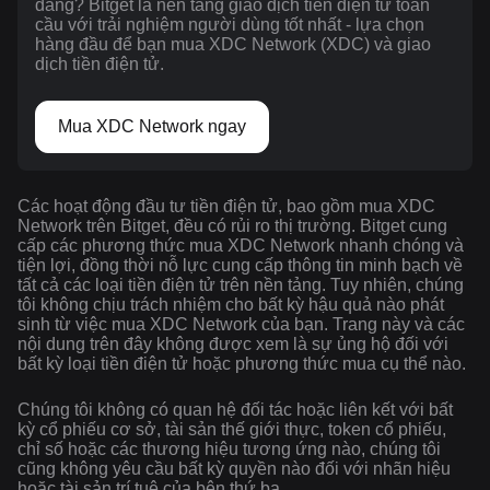
dàng? Bitget là nền tảng giao dịch tiền điện tử toàn
cầu với trải nghiệm người dùng tốt nhất - lựa chọn
hàng đầu để bạn mua XDC Network (XDC) và giao
dịch tiền điện tử.
Mua XDC Network ngay
Các hoạt động đầu tư tiền điện tử, bao gồm mua XDC
Network trên Bitget, đều có rủi ro thị trường. Bitget cung
cấp các phương thức mua XDC Network nhanh chóng và
tiện lợi, đồng thời nỗ lực cung cấp thông tin minh bạch về
tất cả các loại tiền điện tử trên nền tảng. Tuy nhiên, chúng
tôi không chịu trách nhiệm cho bất kỳ hậu quả nào phát
sinh từ việc mua XDC Network của bạn. Trang này và các
nội dung trên đây không được xem là sự ủng hộ đối với
bất kỳ loại tiền điện tử hoặc phương thức mua cụ thể nào.
Chúng tôi không có quan hệ đối tác hoặc liên kết với bất
kỳ cổ phiếu cơ sở, tài sản thế giới thực, token cổ phiếu,
chỉ số hoặc các thương hiệu tương ứng nào, chúng tôi
cũng không yêu cầu bất kỳ quyền nào đối với nhãn hiệu
hoặc tài sản trí tuệ của bên thứ ba.