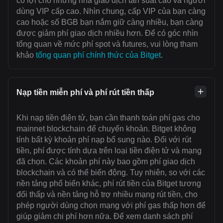
có lợi cho những nhà giao dịch tần suất cao và người
dùng VIP cấp cao. Nhìn chung, cấp VIP của bạn càng
cao hoặc số BGB bạn nắm giữ càng nhiều, bạn càng
được giảm phí giao dịch nhiều hơn. Để có góc nhìn
tổng quan về mức phí spot và futures, vui lòng tham
khảo
tổng quan phí chính thức của Bitget
.
Nạp tiền miễn phí và phí rút tiền thấp
Khi nạp tiền điện tử, bạn cần thanh toán ‌phí gas cho
mainnet blockchain để chuyển khoản. Bitget không
tính bất kỳ khoản phí nạp bổ sung nào. Đối với rút
tiền, phí được tính dựa trên loại tiền điện tử và mạng
đã chọn. Các khoản phí này bao gồm phí giao dịch
blockchain và có thể biến động. Tuy nhiên, so với các
nền tảng phổ biến khác, phí rút tiền của Bitget tương
đối thấp và nền tảng hỗ trợ nhiều mạng rút tiền, cho
phép người dùng chọn mạng với ‌phí gas thấp hơn để
giúp giảm chi phí hơn nữa. Để xem danh sách phí