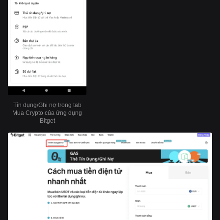
Tín dụng/Ghi nợ trong tab
Mua Crypto của ứng dụng
Bitget