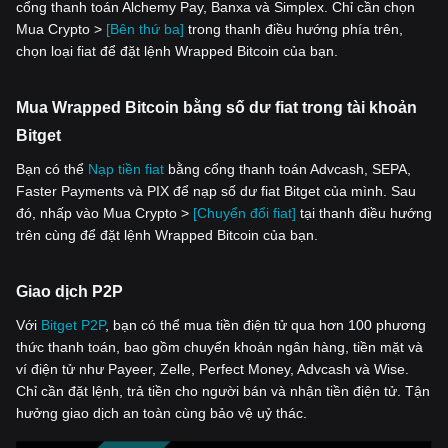
cổng thanh toán Alchemy Pay, Banxa và Simplex. Chỉ cần chọn
Mua Crypto >
[Bên thứ ba]
trong thanh điều hướng phía trên,
chọn loại fiat để đặt lệnh Wrapped Bitcoin của bạn.
Mua Wrapped Bitcoin bằng số dư fiat trong tài khoản
Bitget
Bạn có thể
Nạp tiền fiat
bằng cổng thanh toán Advcash, SEPA,
Faster Payments và PIX để nạp số dư fiat Bitget của mình. Sau
đó, nhấp vào Mua Crypto >
[Chuyển đổi fiat]
tại thanh điều hướng
trên cùng để đặt lệnh Wrapped Bitcoin của bạn.
Giao dịch P2P
Với
‌Bitget P2P
, bạn có thể mua tiền điện tử qua hơn 100 phương
thức thanh toán, bao gồm chuyển khoản ngân hàng, tiền mặt và
ví điện tử như Payeer, Zelle, Perfect Money, Advcash và Wise.
Chỉ cần đặt lệnh, trả tiền cho người bán và nhận tiền điện tử. Tận
hưởng giao dịch an toàn cùng bảo vệ uỷ thác.