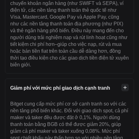
chuyển khoản ngân hàng (như SWIFT và SEPA), ví
điện tử, các nền tảng thanh toán thẻ quốc tế như
Visa, Mastercard, Google Pay và Apple Pay, cũng
như các nền tảng thanh toán địa phương (như PIX)
và thẻ ngân hàng phổ biến. Điều này mang đến cho
người dùng trải nghiệm nạp và rút linh hoạt cũng như
tiết kiệm chi phí hơn–giúp cho việc nạp, rút và mua
hoặc bán tiền fiat trên toàn cầu dễ dàng hơn, đồng
thời tạo điều kiện cho các giao dịch tiền điện tử xuyên
biên giới.
Giảm phí với mức phí giao dịch cạnh tranh
Bitget cung cấp mức phí cơ sở cạnh tranh so với các
nền tảng phổ biến khác. Đối với giao dịch spot, cả phí
maker và taker đều được đặt ở 0,1%. Người dùng
thanh toán bằng BGB có thể được giảm 20%, giúp
giảm cả phí maker và taker xuống 0,08%. Mức phí
spot chiết khấu này thấp hơn so với nhiều nền tảng