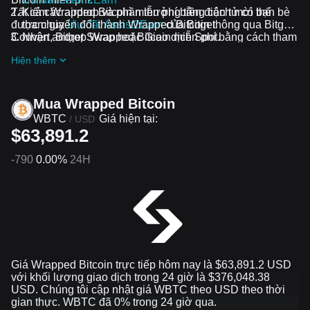
Tất cả các airdrop và phần thưởng tiền điện tử có thể
Kiếm Wrapped Bitcoin miễn phí bằng cách mời bạn bè
được chuyển đổi thành Wrapped Bitcoin thông qua Bitget
tham gia
Ưu đãi Assist2Earn
của Bitget
Convert, Bitget Swap hoặc Giao dịch Spot.
Nhận airdrop Wrapped Bitcoin miễn phí bằng cách tham
gia
Thử thách và ưu đãi đang diễn ra
Hiện thêm
Mua Wrapped Bitcoin
WBTC
Giá hiện tại:
/
USD
$63,891.2
-790
0.00%
24H
Giá Wrapped Bitcoin trực tiếp hôm nay là $63,891.2 USD
với khối lượng giao dịch trong 24 giờ là $376,048.38
USD. Chúng tôi cập nhật giá WBTC theo USD theo thời
gian thực. WBTC đã 0% trong 24 giờ qua.