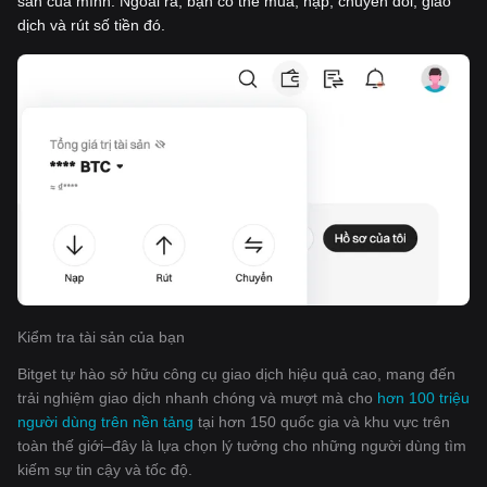
sản của mình. Ngoài ra, bạn có thể mua, nạp, chuyển đổi, giao
dịch và rút số tiền đó.
Kiểm tra tài sản của bạn
Bitget tự hào sở hữu công cụ giao dịch hiệu quả cao, mang đến
trải nghiệm giao dịch nhanh chóng và mượt mà cho
hơn 100 triệu
người dùng trên nền tảng
tại hơn 150 quốc gia và khu vực trên
toàn thế giới–đây là lựa chọn lý tưởng cho những người dùng tìm
kiếm sự tin cậy và tốc độ.