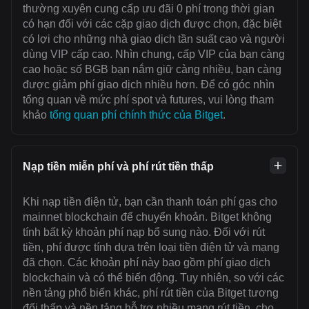
thường xuyên cung cấp ưu đãi 0 phí trong thời gian
có hạn đối với các cặp giao dịch được chọn, đặc biệt
có lợi cho những nhà giao dịch tần suất cao và người
dùng VIP cấp cao. Nhìn chung, cấp VIP của bạn càng
cao hoặc số BGB bạn nắm giữ càng nhiều, bạn càng
được giảm phí giao dịch nhiều hơn. Để có góc nhìn
tổng quan về mức phí spot và futures, vui lòng tham
khảo
tổng quan phí chính thức của Bitget
.
Nạp tiền miễn phí và phí rút tiền thấp
Khi nạp tiền điện tử, bạn cần thanh toán ‌phí gas cho
mainnet blockchain để chuyển khoản. Bitget không
tính bất kỳ khoản phí nạp bổ sung nào. Đối với rút
tiền, phí được tính dựa trên loại tiền điện tử và mạng
đã chọn. Các khoản phí này bao gồm phí giao dịch
blockchain và có thể biến động. Tuy nhiên, so với các
nền tảng phổ biến khác, phí rút tiền của Bitget tương
đối thấp và nền tảng hỗ trợ nhiều mạng rút tiền, cho