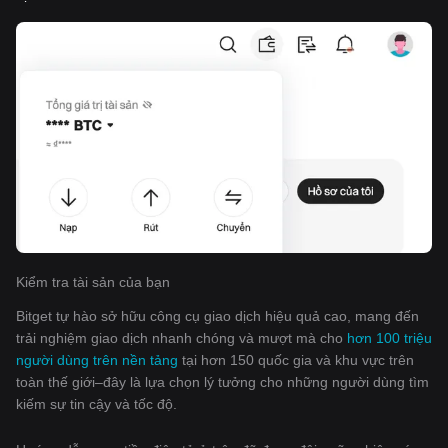
Kiểm tra tài sản của bạn
Bitget tự hào sở hữu công cụ giao dịch hiệu quả cao, mang đến
trải nghiệm giao dịch nhanh chóng và mượt mà cho
hơn 100 triệu
người dùng trên nền tảng
tại hơn 150 quốc gia và khu vực trên
toàn thế giới–đây là lựa chọn lý tưởng cho những người dùng tìm
kiếm sự tin cậy và tốc độ.