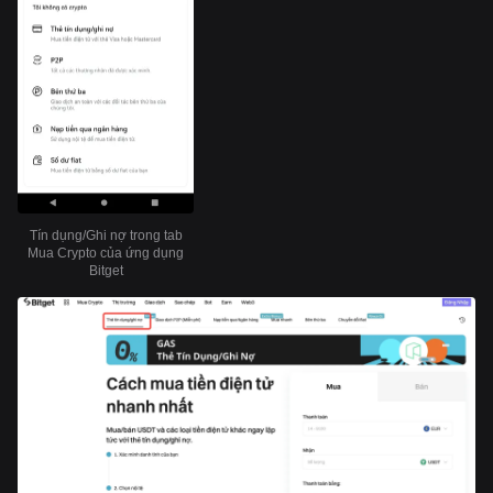
Tín dụng/Ghi nợ trong tab
Mua Crypto của ứng dụng
Bitget