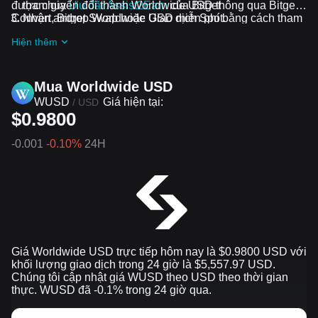
được chuyển đổi thành Worldwide USD thông qua Bitget
tham gia
Ưu đãi Assist2Earn
của Bitget
Convert, Bitget Swap hoặc Giao dịch Spot.
Nhận airdrop Worldwide USD miễn phí bằng cách tham
gia
Thử thách và ưu đãi đang diễn ra
Hiện thêm
Mua Worldwide USD
WUSD
Giá hiện tại:
/
USD
$0.9800
-0.001
-0.10%
24H
Giá Worldwide USD trực tiếp hôm nay là $0.9800 USD với
khối lượng giao dịch trong 24 giờ là $5,557.97 USD.
Chúng tôi cập nhật giá WUSD theo USD theo thời gian
thực. WUSD đã -0.1% trong 24 giờ qua.