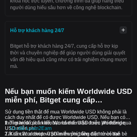
khóa học trực tuyến, chương trình đã giúp hàng triệu
người dùng hiểu sâu hơn về công nghệ blockchain.
Hỗ trợ khách hàng 24/7
Bitget hỗ trợ khách hàng 24/7, cung cấp hỗ trợ kịp
thời và chuyên nghiệp để giúp người dùng giải quyết
vấn đề hiệu quả cũng như có trải nghiệm chung mượt
mà.
Nếu bạn muốn kiếm Worldwide USD
miễn phí, Bitget cung cấp…
Sử dụng tiền thật để mua Worldwide USD không phải là
cách duy nhất để có được Worldwide USD. Nếu bạn có
thời gian để phân bổ, bạn có thể nhận được Worldwide
Tìm hiểu cách kiếm Worldwide USD miễn phí thông qua
USD miễn phí.
Ưu đãi Learn2Earn
Tất cả các airdrop và phần thưởng tiền điện tử có thể
Kiếm Worldwide USD miễn phí bằng cách mời bạn bè