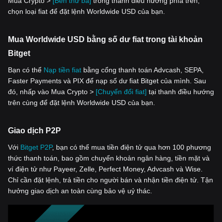
Mua Crypto >
[Bên thứ ba]
trong thanh điều hướng phía trên,
chọn loại fiat để đặt lệnh Worldwide USD của bạn.
Mua Worldwide USD bằng số dư fiat trong tài khoản
Bitget
Bạn có thể
Nạp tiền fiat
bằng cổng thanh toán Advcash, SEPA,
Faster Payments và PIX để nạp số dư fiat Bitget của mình. Sau
đó, nhấp vào Mua Crypto >
[Chuyển đổi fiat]
tại thanh điều hướng
trên cùng để đặt lệnh Worldwide USD của bạn.
Giao dịch P2P
Với
‌Bitget P2P
, bạn có thể mua tiền điện tử qua hơn 100 phương
thức thanh toán, bao gồm chuyển khoản ngân hàng, tiền mặt và
ví điện tử như Payeer, Zelle, Perfect Money, Advcash và Wise.
Chỉ cần đặt lệnh, trả tiền cho người bán và nhận tiền điện tử. Tận
hưởng giao dịch an toàn cùng bảo vệ uỷ thác.