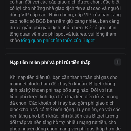
có hạn đối với các cặp giao dịch được chọn, đặc biệt
có lợi cho những nhà giao dịch tần suất cao và người
dùng VIP cấp cao. Nhìn chung, cấp VIP của bạn càng
cao hoặc số BGB bạn nắm giữ càng nhiều, bạn càng
được giảm phí giao dịch nhiều hơn. Để có góc nhìn
tổng quan về mức phí spot và futures, vui lòng tham
khảo
tổng quan phí chính thức của Bitget
.
Nạp tiền miễn phí và phí rút tiền thấp
Khi nạp tiền điện tử, bạn cần thanh toán ‌phí gas cho
mainnet blockchain để chuyển khoản. Bitget không
tính bất kỳ khoản phí nạp bổ sung nào. Đối với rút
tiền, phí được tính dựa trên loại tiền điện tử và mạng
đã chọn. Các khoản phí này bao gồm phí giao dịch
blockchain và có thể biến động. Tuy nhiên, so với các
nền tảng phổ biến khác, phí rút tiền của Bitget tương
đối thấp và nền tảng hỗ trợ nhiều mạng rút tiền, cho
phép người dùng chọn mạng với ‌phí gas thấp hơn để