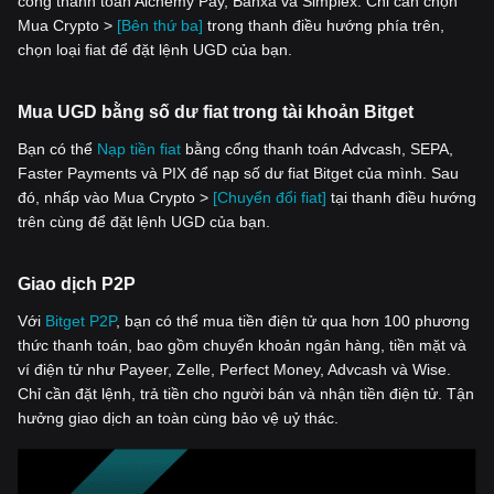
cổng thanh toán Alchemy Pay, Banxa và Simplex. Chỉ cần chọn
Mua Crypto >
[Bên thứ ba]
trong thanh điều hướng phía trên,
chọn loại fiat để đặt lệnh UGD của bạn.
Mua UGD bằng số dư fiat trong tài khoản Bitget
Bạn có thể
Nạp tiền fiat
bằng cổng thanh toán Advcash, SEPA,
Faster Payments và PIX để nạp số dư fiat Bitget của mình. Sau
đó, nhấp vào Mua Crypto >
[Chuyển đổi fiat]
tại thanh điều hướng
trên cùng để đặt lệnh UGD của bạn.
Giao dịch P2P
Với
‌Bitget P2P
, bạn có thể mua tiền điện tử qua hơn 100 phương
thức thanh toán, bao gồm chuyển khoản ngân hàng, tiền mặt và
ví điện tử như Payeer, Zelle, Perfect Money, Advcash và Wise.
Chỉ cần đặt lệnh, trả tiền cho người bán và nhận tiền điện tử. Tận
hưởng giao dịch an toàn cùng bảo vệ uỷ thác.