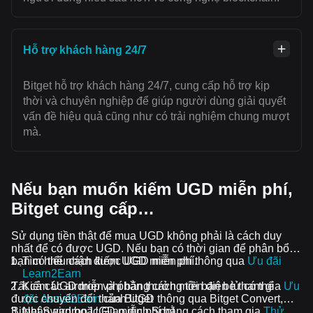
Hỗ trợ khách hàng 24/7
Bitget hỗ trợ khách hàng 24/7, cung cấp hỗ trợ kịp
thời và chuyên nghiệp để giúp người dùng giải quyết
vấn đề hiệu quả cũng như có trải nghiệm chung mượt
mà.
Nếu bạn muốn kiếm UGD miễn phí,
Bitget cung cấp…
Sử dụng tiền thật để mua UGD không phải là cách duy
nhất để có được UGD. Nếu bạn có thời gian để phân bổ,
bạn có thể nhận được UGD miễn phí.
Tìm hiểu cách kiếm UGD miễn phí thông qua
Ưu đãi
Learn2Earn
Tất cả các airdrop và phần thưởng tiền điện tử có thể
Kiếm UGD miễn phí bằng cách mời bạn bè tham gia
Ưu
được chuyển đổi thành UGD thông qua Bitget Convert,
đãi Assist2Earn
của Bitget
Bitget Swap hoặc Giao dịch Spot.
Nhận airdrop UGD miễn phí bằng cách tham gia
Thử