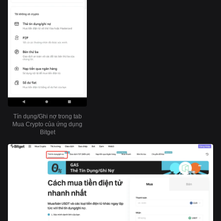
Tín dụng/Ghi nợ trong tab
Mua Crypto của ứng dụng
Bitget