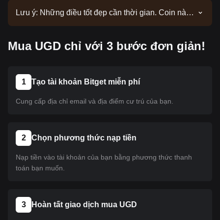
Lưu ý: Những điều tốt đẹp cần thời gian. Coin này
hiện chưa được niêm yết. Hãy theo dõi các thông
báo của chúng tôi để cập nhật thông tin niêm yết.
Mua UGD chỉ với 3 bước đơn giản!
Khi coin này có mặt trên Bitget, bạn có thể làm theo
hướng dẫn của chúng tôi để mua. Hướng dẫn này
cũng áp dụng cho tất cả các loại tiền điện tử đã
được niêm yết trên Bitget.
1
Tạo tài khoản Bitget miễn phí
Cung cấp địa chỉ email và địa điểm cư trú của bạn.
2
Chọn phương thức nạp tiền
Nạp tiền vào tài khoản của bạn bằng phương thức thanh
toán bạn muốn.
3
Hoàn tất giao dịch mua UGD