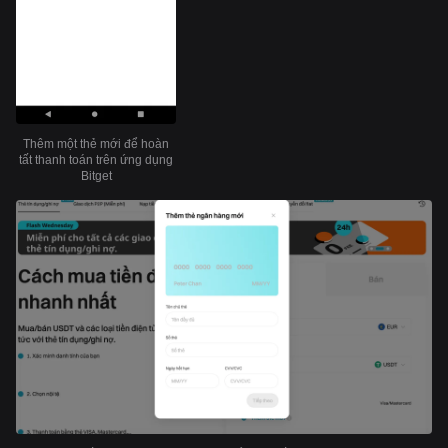
Thêm một thẻ mới để hoàn
tất thanh toán trên ứng dụng
Bitget