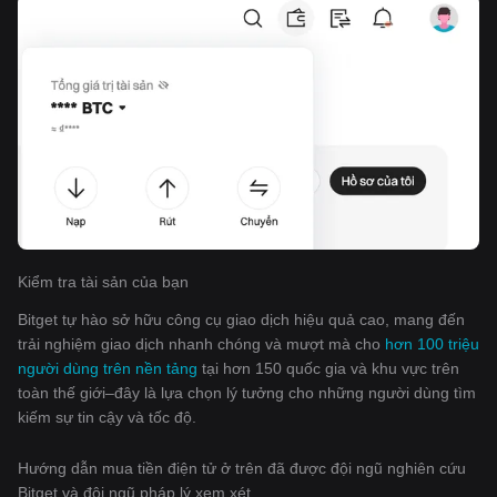
Kiểm tra tài sản của bạn
Bitget tự hào sở hữu công cụ giao dịch hiệu quả cao, mang đến
trải nghiệm giao dịch nhanh chóng và mượt mà cho
hơn 100 triệu
người dùng trên nền tảng
tại hơn 150 quốc gia và khu vực trên
toàn thế giới–đây là lựa chọn lý tưởng cho những người dùng tìm
kiếm sự tin cậy và tốc độ.
Hướng dẫn mua tiền điện tử ở trên đã được đội ngũ nghiên cứu
Bitget và đội ngũ pháp lý xem xét.