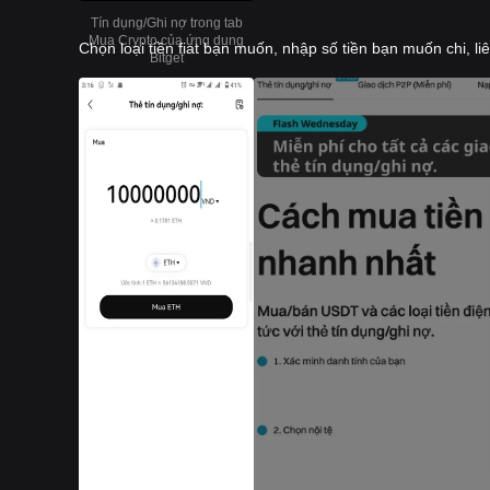
Tín dụng/Ghi nợ trong tab
Mua Crypto của ứng dụng
Chọn loại tiền fiat bạn muốn, nhập số tiền bạn muốn chi, l
Bitget