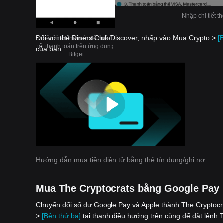
Nhập chi tiết t
Đối với thẻ Diners Club/Discover, nhấp vào Mua Crypto >
[
Thêm một thẻ mới để hoàn
tất thanh toán trên ứng dụng
của bạn.
Bitget
Hướng dẫn mua tiền điện tử bằng thẻ tín dụng/ghi nợ
Mua The Cryptocrats bằng Google Pay 
Chuyển đổi số dư Google Pay và Apple thành The Cryptocra
>
[Bên thứ ba]
tại thanh điều hướng trên cùng để đặt lệnh 