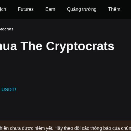
ịch
Futures
‌Earn
Quảng trường
Thêm
tocrats
ua The Cryptocrats
0 USDT!
y hiện chưa được niêm yết. Hãy theo dõi các thông báo của chú