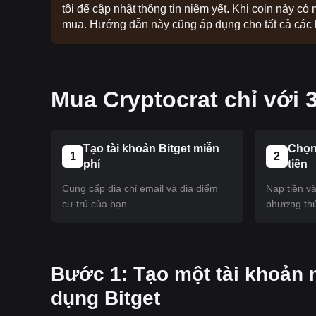
tôi để cập nhật thông tin niêm yết. Khi coin này có
mua. Hướng dẫn này cũng áp dụng cho tất cả các lo
Mua Cryptocrat chỉ với 
Tạo tài khoản Bitget miễn
Chọn
1
2
phí
tiền
Cung cấp địa chỉ email và địa điểm
Nạp tiền v
cư trú của bạn.
phương thứ
‌Bước 1: Tạo một tài khoản 
dụng Bitget