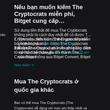
Nếu bạn muốn kiếm The
Cryptocrats miễn phí,
Bitget cung cấp…
Sử dụng tiền thật để mua The Cryptocrats
 báo
không phải là cách duy nhất để có được The
Cryptocrats. Nếu bạn có thời gian để phân
Tìm hiểu cách kiếm The Cryptocrats miễn
bổ, bạn có thể nhận được The Cryptocrats
phí thông qua
Ưu đãi Learn2Earn
miễn phí.
Tất cả các airdrop và phần thưởng tiền điện
Kiếm The Cryptocrats miễn phí bằng cách
tử có thể được chuyển đổi thành The
mời bạn bè tham gia
Ưu đãi Assist2Earn
Cryptocrats thông qua Bitget Convert, Bitget
của Bitget
Swap hoặc Giao dịch Spot.
Nhận airdrop The Cryptocrats miễn phí
Hiện thêm
bằng cách tham gia
Thử thách và ưu đãi
đang diễn ra
Mua The Cryptocrats ở
quốc gia khác
Bạn có thể mua The Cryptocrats (The
Cryptocrats) dễ dàng với mức phí thấp nhất và