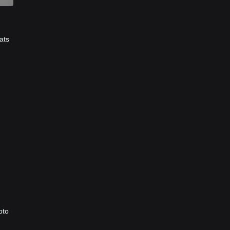
ats
pto