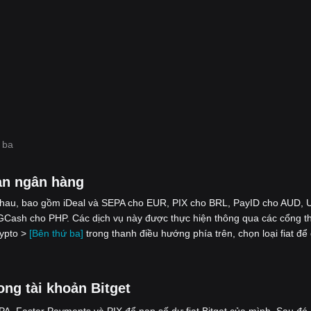
 ba
ản ngân hàng
nhau, bao gồm iDeal và SEPA cho EUR, PIX cho BRL, PayID cho AUD, 
Cash cho PHP. Các dịch vụ này được thực hiện thông qua các cổng t
rypto >
[Bên thứ ba]
trong thanh điều hướng phía trên, chọn loại fiat để
ong tài khoản Bitget
, Faster Payments và PIX để nạp số dư fiat Bitget của mình. Sau đó,