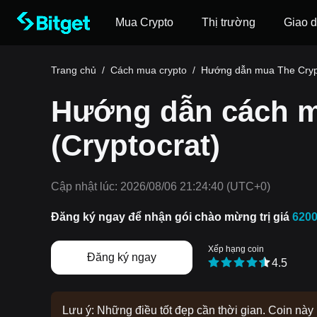
Mua Crypto
Thị trường
Giao d
Trang chủ
/
Cách mua crypto
/
Hướng dẫn mua The Cryp
Hướng dẫn cách m
(Cryptocrat)
Cập nhật lúc:
2026/08/06 21:24:40
(UTC+0)
Đăng ký ngay để nhận gói chào mừng trị giá
620
Xếp hạng coin
Đăng ký ngay
4.5
Lưu ý: Những điều tốt đẹp cần thời gian. Coin nà