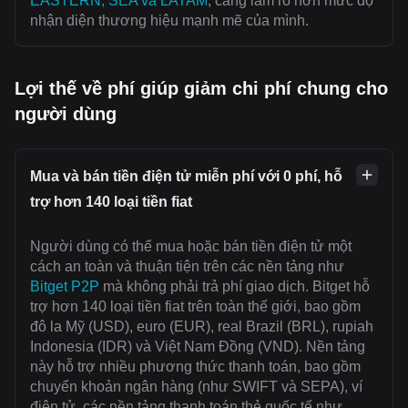
EASTERN, SEA và LATAM
, càng làm rõ hơn mức độ
nhận diện thương hiệu mạnh mẽ của mình.
Lợi thế về phí giúp giảm chi phí chung cho
người dùng
Mua và bán tiền điện tử miễn phí với 0 phí, hỗ
trợ hơn 140 loại tiền fiat
Người dùng có thể mua hoặc bán tiền điện tử một
cách an toàn và thuận tiện trên các nền tảng như
Bitget P2P
mà không phải trả phí giao dịch. Bitget hỗ
trợ hơn 140 loại tiền fiat trên toàn thế giới, bao gồm
đô la Mỹ (USD), euro (EUR), real Brazil (BRL), rupiah
Indonesia (IDR) và Việt Nam Đồng (VND). Nền tảng
này hỗ trợ nhiều phương thức thanh toán, bao gồm
chuyển khoản ngân hàng (như SWIFT và SEPA), ví
điện tử, các nền tảng thanh toán thẻ quốc tế như