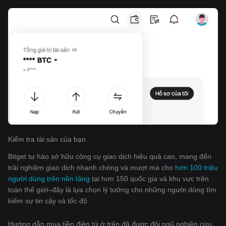
Kiểm tra tài sản của bạn
Bitget tự hào sở hữu công cụ giao dịch hiệu quả cao, mang đến
trải nghiệm giao dịch nhanh chóng và mượt mà cho
hơn 100 triệu
người dùng trên nền tảng
tại hơn 150 quốc gia và khu vực trên
toàn thế giới–đây là lựa chọn lý tưởng cho những người dùng tìm
kiếm sự tin cậy và tốc độ.
Hướng dẫn mua tiền điện tử ở trên đã được đội ngũ nghiên cứu