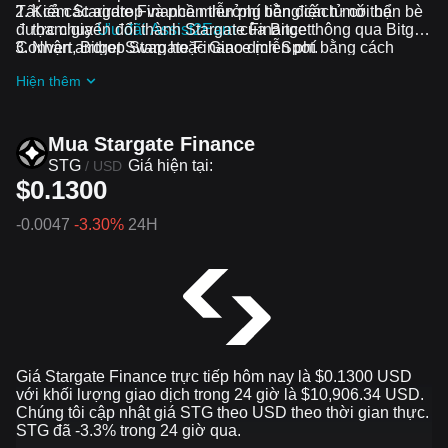
Tất cả các airdrop và phần thưởng tiền điện tử có thể
Kiếm Stargate Finance miễn phí bằng cách mời bạn bè
được chuyển đổi thành Stargate Finance thông qua Bitget
tham gia
Ưu đãi Assist2Earn
của Bitget
Convert, Bitget Swap hoặc Giao dịch Spot.
Nhận airdrop Stargate Finance miễn phí bằng cách
tham gia
Thử thách và ưu đãi đang diễn ra
Hiện thêm
Mua Stargate Finance
STG
Giá hiện tại:
/
USD
$0.1300
-0.0047
-3.30%
24H
Giá Stargate Finance trực tiếp hôm nay là $0.1300 USD
với khối lượng giao dịch trong 24 giờ là $10,906.34 USD.
Chúng tôi cập nhật giá STG theo USD theo thời gian thực.
STG đã -3.3% trong 24 giờ qua.