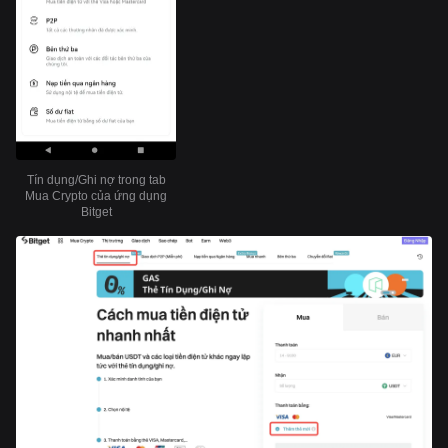
Tín dụng/Ghi nợ trong tab
Mua Crypto của ứng dụng
Bitget