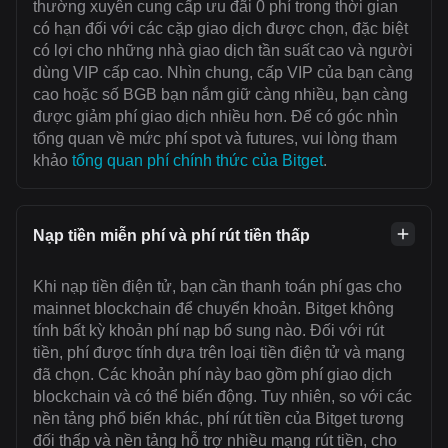
thường xuyên cung cấp ưu đãi 0 phí trong thời gian
có hạn đối với các cặp giao dịch được chọn, đặc biệt
có lợi cho những nhà giao dịch tần suất cao và người
dùng VIP cấp cao. Nhìn chung, cấp VIP của bạn càng
cao hoặc số BGB bạn nắm giữ càng nhiều, bạn càng
được giảm phí giao dịch nhiều hơn. Để có góc nhìn
tổng quan về mức phí spot và futures, vui lòng tham
khảo
tổng quan phí chính thức của Bitget
.
Nạp tiền miễn phí và phí rút tiền thấp
Khi nạp tiền điện tử, bạn cần thanh toán ‌phí gas cho
mainnet blockchain để chuyển khoản. Bitget không
tính bất kỳ khoản phí nạp bổ sung nào. Đối với rút
tiền, phí được tính dựa trên loại tiền điện tử và mạng
đã chọn. Các khoản phí này bao gồm phí giao dịch
blockchain và có thể biến động. Tuy nhiên, so với các
nền tảng phổ biến khác, phí rút tiền của Bitget tương
đối thấp và nền tảng hỗ trợ nhiều mạng rút tiền, cho