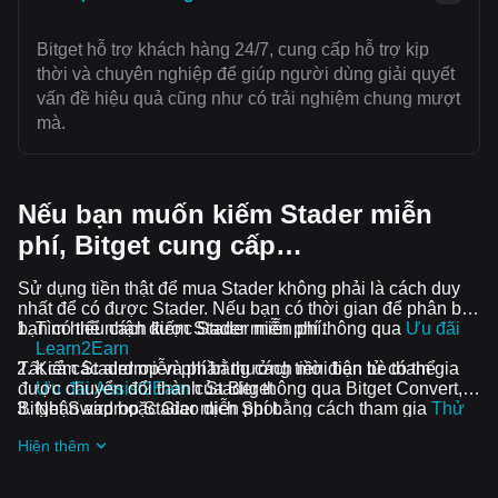
Bitget hỗ trợ khách hàng 24/7, cung cấp hỗ trợ kịp
thời và chuyên nghiệp để giúp người dùng giải quyết
vấn đề hiệu quả cũng như có trải nghiệm chung mượt
mà.
Nếu bạn muốn kiếm Stader miễn
phí, Bitget cung cấp…
Sử dụng tiền thật để mua Stader không phải là cách duy
nhất để có được Stader. Nếu bạn có thời gian để phân bổ,
bạn có thể nhận được Stader miễn phí.
Tìm hiểu cách kiếm Stader miễn phí thông qua
Ưu đãi
Learn2Earn
Tất cả các airdrop và phần thưởng tiền điện tử có thể
Kiếm Stader miễn phí bằng cách mời bạn bè tham gia
được chuyển đổi thành Stader thông qua Bitget Convert,
Ưu đãi Assist2Earn
của Bitget
Bitget Swap hoặc Giao dịch Spot.
Nhận airdrop Stader miễn phí bằng cách tham gia
Thử
thách và ưu đãi đang diễn ra
Hiện thêm