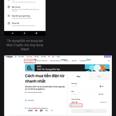
Tín dụng/Ghi nợ trong tab
Mua Crypto của ứng dụng
Bitget