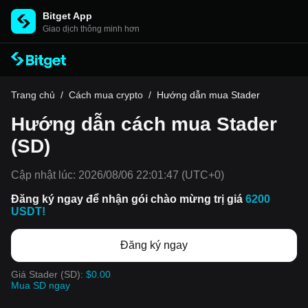
Bitget App
Giao dịch thông minh hơn
Trang chủ
/
Cách mua crypto
/
Hướng dẫn mua Stader
Hướng dẫn cách mua Stader
(SD)
Cập nhật lúc:
2026/08/06 22:01:47
(UTC+0)
Đăng ký ngay để nhận gói chào mừng trị giá
6200
USDT!
Đăng ký ngay
Giá Stader (SD):
$0.00
Mua SD ngay