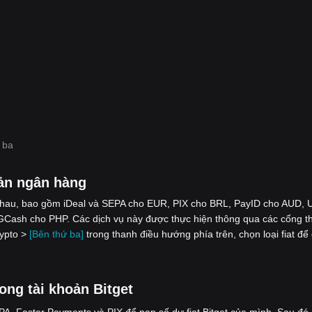
 ba
ản ngân hàng
nhau, bao gồm iDeal và SEPA cho EUR, PIX cho BRL, PayID cho AUD, 
Cash cho PHP. Các dịch vụ này được thực hiện thông qua các cổng t
rypto >
[Bên thứ ba]
trong thanh điều hướng phía trên, chọn loại fiat để
ong tài khoản Bitget
, Faster Payments và PIX để nạp số dư fiat Bitget của mình. Sau đó,