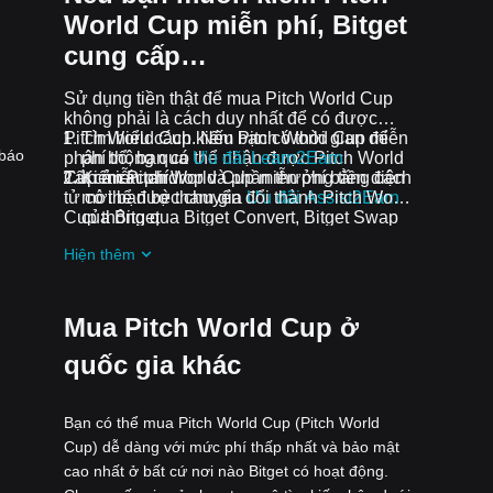
World Cup miễn phí, Bitget
cung cấp…
Sử dụng tiền thật để mua Pitch World Cup
không phải là cách duy nhất để có được
Pitch World Cup. Nếu bạn có thời gian để
Tìm hiểu cách kiếm Pitch World Cup miễn
 báo
phân bổ, bạn có thể nhận được Pitch World
phí thông qua
Ưu đãi Learn2Earn
Cup miễn phí.
Tất cả các airdrop và phần thưởng tiền điện
Kiếm Pitch World Cup miễn phí bằng cách
tử có thể được chuyển đổi thành Pitch World
mời bạn bè tham gia
Ưu đãi Assist2Earn
Cup thông qua Bitget Convert, Bitget Swap
của Bitget
hoặc Giao dịch Spot.
Nhận airdrop Pitch World Cup miễn phí
Hiện thêm
bằng cách tham gia
Thử thách và ưu đãi
đang diễn ra
Mua Pitch World Cup ở
quốc gia khác
Bạn có thể mua Pitch World Cup (Pitch World
Cup) dễ dàng với mức phí thấp nhất và bảo mật
cao nhất ở bất cứ nơi nào Bitget có hoạt động.