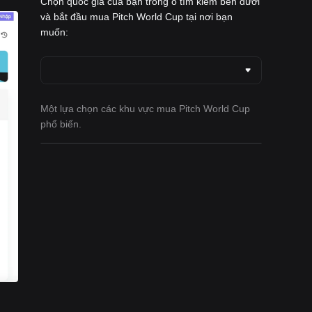
Chọn quốc gia của bạn trong ô tìm kiếm bên dưới
và bắt đầu mua Pitch World Cup tại nơi bạn
muốn:
Một lựa chọn các khu vực mua Pitch World Cup
phổ biến.