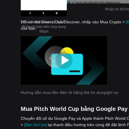
Nhập chi tiết t
Đối với thẻ Diners Club/Discover, nhấp vào Mua Crypto >
[
Thêm một thẻ mới để hoàn
tất thanh toán trên ứng dụng
của bạn.
Bitget
Hướng dẫn mua tiền điện tử bằng thẻ tín dụng/ghi nợ
Mua Pitch World Cup bằng Google Pay
Chuyển đổi số dư Google Pay và Apple thành Pitch World C
>
[Bên thứ ba]
tại thanh điều hướng trên cùng để đặt lệnh 