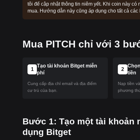
tôi để cập nhật thông tin niêm yết. Khi coin này có
mua. Hướng dẫn này cũng áp dụng cho tất cả các lo
Mua PITCH chỉ với 3 bư
Tạo tài khoản Bitget miễn
Chọn
1
2
phí
tiền
Cung cấp địa chỉ email và địa điểm
Nạp tiền v
cư trú của bạn.
phương thứ
‌Bước 1: Tạo một tài khoản 
dụng Bitget