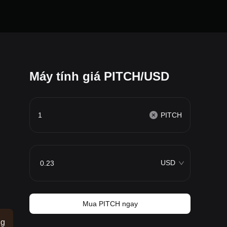
Máy tính giá PITCH/USD
PITCH
USD
Mua PITCH ngay
ng