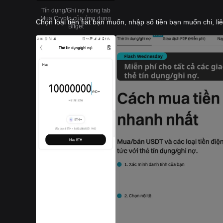
Tín dụng/Ghi nợ trong tab
Mua Crypto của ứng dụng
Chọn loại tiền fiat bạn muốn, nhập số tiền bạn muốn chi, l
Bitget