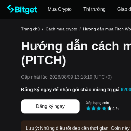
Mua Crypto
Thị trường
Giao d
Trang chủ
/
Cách mua crypto
/
Hướng dẫn mua Pitch Wo
Hướng dẫn cách m
(PITCH)
Cập nhật lúc:
2026/08/09 13:18:19
(UTC+0)
Đăng ký ngay để nhận gói chào mừng trị giá
620
Xếp hạng coin
Đăng ký ngay
4.5
Lưu ý: Những điều tốt đẹp cần thời gian. Coin nà