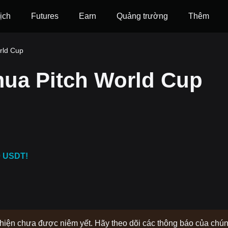
ịch
Futures
‌Earn
Quảng trường
Thêm
rld Cup
ua Pitch World Cup
0 USDT!
y hiện chưa được niêm yết. Hãy theo dõi các thông báo của chú