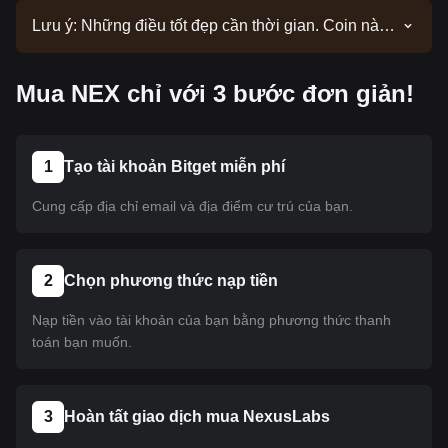
Lưu ý: Những điều tốt đẹp cần thời gian. Coin này
hiện chưa được niêm yết. Hãy theo dõi các thông
báo của chúng tôi để cập nhật thông tin niêm yết.
Mua NEX chỉ với 3 bước đơn giản!
Khi coin này có mặt trên Bitget, bạn có thể làm theo
hướng dẫn của chúng tôi để mua. Hướng dẫn này
cũng áp dụng cho tất cả các loại tiền điện tử đã
được niêm yết trên Bitget.
1
Tạo tài khoản Bitget miễn phí
Cung cấp địa chỉ email và địa điểm cư trú của bạn.
2
Chọn phương thức nạp tiền
Nạp tiền vào tài khoản của bạn bằng phương thức thanh
toán bạn muốn.
3
Hoàn tất giao dịch mua NexusLabs