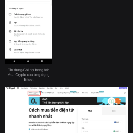
Tín dụng/Ghi nợ trong tab
Mua Crypto của ứng dụng
Bitget