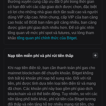
thường xuyên cung cấp ưu đãi 0 phí trong thời gian
có hạn đối với các cặp giao dịch được chọn, đặc biệt
có lợi cho những nhà giao dịch tần suất cao và người
dùng VIP cấp cao. Nhìn chung, cấp VIP của bạn càng
cao hoặc số BGB bạn nắm giữ càng nhiều, bạn càng
được giảm phí giao dịch nhiều hơn. Để có góc nhìn
tổng quan về mức phí spot và futures, vui lòng tham
khảo
tổng quan phí chính thức của Bitget
.
Nạp tiền miễn phí và phí rút tiền thấp
Khi nạp tiền điện tử, bạn cần thanh toán ‌phí gas cho
mainnet blockchain để chuyển khoản. Bitget không
tính bất kỳ khoản phí nạp bổ sung nào. Đối với rút
tiền, phí được tính dựa trên loại tiền điện tử và mạng
đã chọn. Các khoản phí này bao gồm phí giao dịch
blockchain và có thể biến động. Tuy nhiên, so với các
nền tảng phổ biến khác, phí rút tiền của Bitget tương
đối thấp và nền tảng hỗ trợ nhiều mạng rút tiền, cho