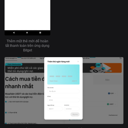
Thêm một thẻ mới để hoàn
tất thanh toán trên ứng dụng
Bitget