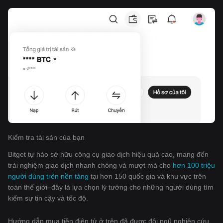
Kiểm tra tài sản của bạn
Bitget tự hào sở hữu công cụ giao dịch hiệu quả cao, mang đến
trải nghiệm giao dịch nhanh chóng và mượt mà cho
hơn 100 triệu
người dùng trên nền tảng
tại hơn 150 quốc gia và khu vực trên
toàn thế giới–đây là lựa chọn lý tưởng cho những người dùng tìm
kiếm sự tin cậy và tốc độ.
Hướng dẫn mua tiền điện tử ở trên đã được đội ngũ nghiên cứu