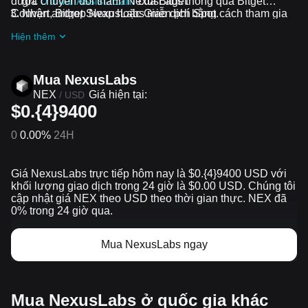
được chuyển đổi thành NexusLabs thông qua Bitget
gia
Ưu đãi Assist2Earn
của Bitget
Convert, Bitget Swap hoặc Giao dịch Spot.
Nhận airdrop NexusLabs miễn phí bằng cách tham gia
Thử thách và ưu đãi đang diễn ra
Hiện thêm
Mua NexusLabs
NEX
Giá hiện tại:
/
USD
$0.{4}9400
0
0.00%
24H
Giá NexusLabs trực tiếp hôm nay là $0.{​4}9400 USD với
khối lượng giao dịch trong 24 giờ là $0.00 USD. Chúng tôi
cập nhật giá NEX theo USD theo thời gian thực. NEX đã
0% trong 24 giờ qua.
Mua NexusLabs ngay
Mua NexusLabs ở quốc gia khác