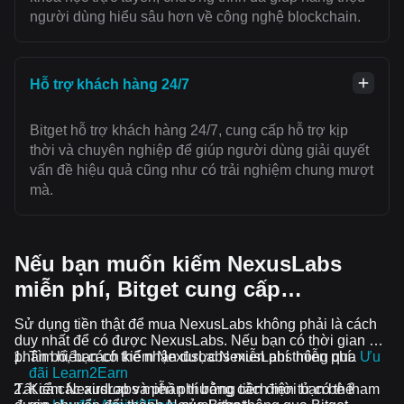
người dùng hiểu sâu hơn về công nghệ blockchain.
Hỗ trợ khách hàng 24/7
Bitget hỗ trợ khách hàng 24/7, cung cấp hỗ trợ kịp
thời và chuyên nghiệp để giúp người dùng giải quyết
vấn đề hiệu quả cũng như có trải nghiệm chung mượt
mà.
Nếu bạn muốn kiếm NexusLabs
miễn phí, Bitget cung cấp…
Sử dụng tiền thật để mua NexusLabs không phải là cách
duy nhất để có được NexusLabs. Nếu bạn có thời gian để
phân bổ, bạn có thể nhận được NexusLabs miễn phí.
Tìm hiểu cách kiếm NexusLabs miễn phí thông qua
Ưu
đãi Learn2Earn
Tất cả các airdrop và phần thưởng tiền điện tử có thể
Kiếm NexusLabs miễn phí bằng cách mời bạn bè tham