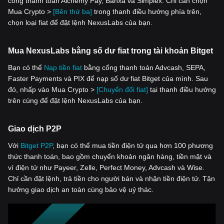
cổng thanh toán Alchemy Pay, Banxa và Simplex. Chỉ cần chọn
Mua Crypto >
[Bên thứ ba]
trong thanh điều hướng phía trên,
chọn loại fiat để đặt lệnh NexusLabs của bạn.
Mua NexusLabs bằng số dư fiat trong tài khoản Bitget
Bạn có thể
Nạp tiền fiat
bằng cổng thanh toán Advcash, SEPA,
Faster Payments và PIX để nạp số dư fiat Bitget của mình. Sau
đó, nhấp vào Mua Crypto >
[Chuyển đổi fiat]
tại thanh điều hướng
trên cùng để đặt lệnh NexusLabs của bạn.
Giao dịch P2P
Với
‌Bitget P2P
, bạn có thể mua tiền điện tử qua hơn 100 phương
thức thanh toán, bao gồm chuyển khoản ngân hàng, tiền mặt và
ví điện tử như Payeer, Zelle, Perfect Money, Advcash và Wise.
Chỉ cần đặt lệnh, trả tiền cho người bán và nhận tiền điện tử. Tận
hưởng giao dịch an toàn cùng bảo vệ uỷ thác.