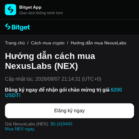
Bitget App
Giao dịch thông minh hơn
Trang chủ
/
Cách mua crypto
/
Hướng dẫn mua NexusLabs
Hướng dẫn cách mua
NexusLabs (NEX)
Cập nhật lúc:
2026/08/07 21:14:31
(UTC+0)
Đăng ký ngay để nhận gói chào mừng trị giá
6200
USDT!
Đăng ký ngay
Giá NexusLabs (NEX):
$0.{4}9400
Mua NEX ngay