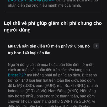
EASTERN, SEA và LATAM
, càng làm rõ hơn mức độ
nhận diện thương hiệu mạnh mẽ của mình.
Lợi thế về phí giúp giảm chi phí chung cho
người dùng
Mua và bán tiền điện tử miễn phí với 0 phí, hỗ
trợ hơn 140 loại tiền fiat
Người dùng có thể mua hoặc bán tiền điện tử một
cách an toàn và thuận tiện trên các nền tảng như
Bitget P2P
mà không phải trả phí giao dịch. Bitget hỗ
trợ hơn 140 loại tiền fiat trên toàn thế giới, bao gồm
đô la Mỹ (USD), euro (EUR), real Brazil (BRL), rupiah
Indonesia (IDR) và Việt Nam Đồng (VND). Nền tảng
này hỗ trợ nhiều phương thức thanh toán, bao gồm
chuyển khoản ngân hàng (như SWIFT và SEPA), ví
điện tử, các nền tảng thanh toán thẻ quốc tế như