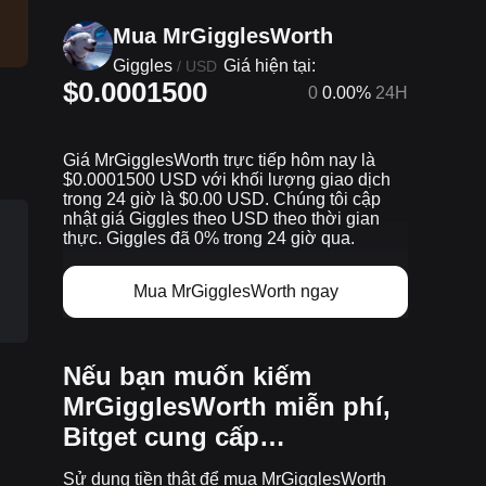
Mua MrGigglesWorth
Giggles
Giá hiện tại:
/
USD
$0.0001500
0
0.00%
24H
Giá MrGigglesWorth trực tiếp hôm nay là
$0.0001500 USD với khối lượng giao dịch
trong 24 giờ là $0.00 USD. Chúng tôi cập
nhật giá Giggles theo USD theo thời gian
thực. Giggles đã 0% trong 24 giờ qua.
Mua MrGigglesWorth ngay
Nếu bạn muốn kiếm
MrGigglesWorth miễn phí,
Bitget cung cấp…
Sử dụng tiền thật để mua MrGigglesWorth