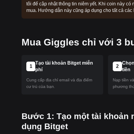
tôi để cập nhật thông tin niêm yết. Khi coin này có
mua. Hướng dẫn này cũng áp dụng cho tất cả các lo
Mua Giggles chỉ với 3 b
Tạo tài khoản Bitget miễn
Chọn
1
2
phí
tiền
Cung cấp địa chỉ email và địa điểm
Nạp tiền v
cư trú của bạn.
phương thứ
‌Bước 1: Tạo một tài khoản 
dụng Bitget