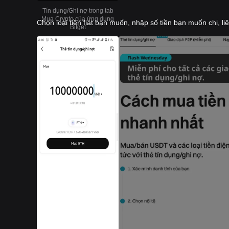
Tín dụng/Ghi nợ trong tab
Mua Crypto của ứng dụng
Chọn loại tiền fiat bạn muốn, nhập số tiền bạn muốn chi, l
Bitget