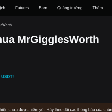
ịch
Futures
‌Earn
Quảng trường
Thêm
esWorth
ua MrGigglesWorth
0 USDT!
y hiện chưa được niêm yết. Hãy theo dõi các thông báo của chú