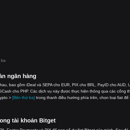
 ba
ản ngân hàng
nhau, bao gồm iDeal và SEPA cho EUR, PIX cho BRL, PayID cho AUD, 
Cash cho PHP. Các dịch vụ này được thực hiện thông qua các cổng t
rypto >
[Bên thứ ba]
trong thanh điều hướng phía trên, chọn loại fiat để
ong tài khoản Bitget
, Faster Payments và PIX để nạp số dư fiat Bitget của mình. Sau đó,