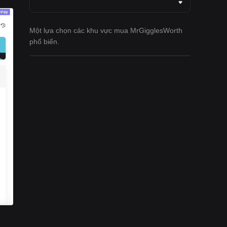
Một lựa chọn các khu vực mua MrGigglesWorth
phổ biến.