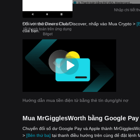
Nhập chi tiết t
Đối với thẻ Diners Club/Discover, nhấp vào Mua Crypto >
[
Thêm một thẻ mới để hoàn
tất thanh toán trên ứng dụng
của bạn.
Bitget
Hướng dẫn mua tiền điện tử bằng thẻ tín dụng/ghi nợ
Mua MrGigglesWorth bằng Google Pay 
Chuyển đổi số dư Google Pay và Apple thành MrGigglesWor
>
[Bên thứ ba]
tại thanh điều hướng trên cùng để đặt lệnh