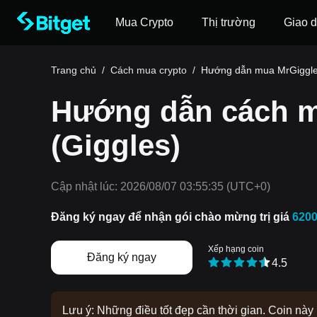
Mua Crypto
Thị trường
Giao d
Trang chủ
/
Cách mua crypto
/
Hướng dẫn mua MrGiggl
Hướng dẫn cách m
(Giggles)
Cập nhật lúc:
2026/08/07 03:55:35
(UTC+0)
Đăng ký ngay để nhận gói chào mừng trị giá
620
Xếp hạng coin
Đăng ký ngay
4.5
Lưu ý: Những điều tốt đẹp cần thời gian. Coin nà