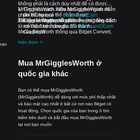
không phải là cách duy nhất để có được
MrGigglesWorth. Nếu bạn có thời gian để
Tìm hiểu cách kiếm MrGigglesWorth miễn
phân bổ, bạn có thể nhận được
phí thông qua
Ưu đãi Learn2Earn
MrGigglesWorth miễn phí.
Tất cả các airdrop và phần thưởng tiền điện
Kiếm MrGigglesWorth miễn phí bằng cách
tử có thể được chuyển đổi thành
mời bạn bè tham gia
Ưu đãi Assist2Earn
MrGigglesWorth thông qua Bitget Convert,
của Bitget
Bitget Swap hoặc Giao dịch Spot.
Nhận airdrop MrGigglesWorth miễn phí
Hiện thêm
bằng cách tham gia
Thử thách và ưu đãi
 báo
đang diễn ra
Mua MrGigglesWorth ở
quốc gia khác
Bạn có thể mua MrGigglesWorth
(MrGigglesWorth) dễ dàng với mức phí thấp nhất
và bảo mật cao nhất ở bất cứ nơi nào Bitget có
hoạt động. Chọn quốc gia của bạn trong ô tìm
kiếm bên dưới và bắt đầu mua MrGigglesWorth
tại nơi bạn muốn: