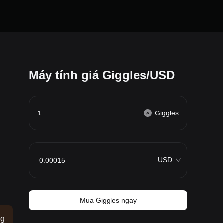
Máy tính giá Giggles/USD
Giggles
USD
Mua Giggles ngay
ng