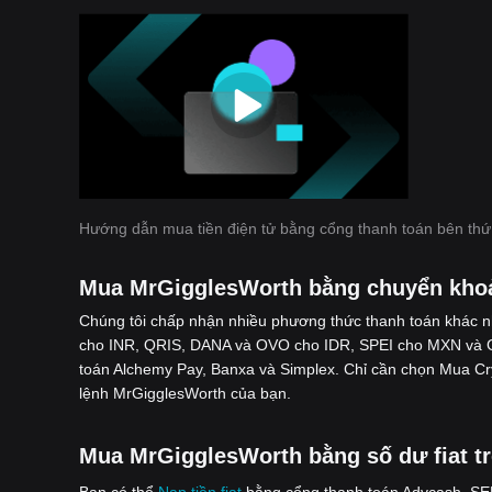
Hướng dẫn mua tiền điện tử bằng cổng thanh toán bên thứ
Mua MrGigglesWorth bằng chuyển kho
Chúng tôi chấp nhận nhiều phương thức thanh toán khác 
cho INR, QRIS, DANA và OVO cho IDR, SPEI cho MXN và G
toán Alchemy Pay, Banxa và Simplex. Chỉ cần chọn Mua C
lệnh MrGigglesWorth của bạn.
Mua MrGigglesWorth bằng số dư fiat tr
Bạn có thể
Nạp tiền fiat
bằng cổng thanh toán Advcash, SEPA