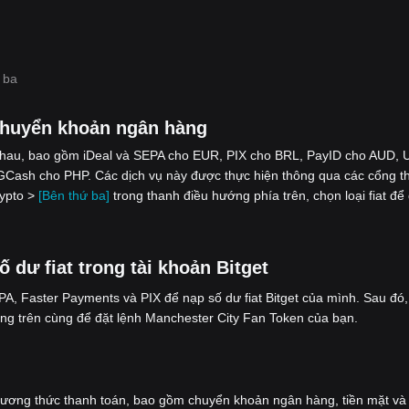
 ba
chuyển khoản ngân hàng
nhau, bao gồm iDeal và SEPA cho EUR, PIX cho BRL, PayID cho AUD, 
Cash cho PHP. Các dịch vụ này được thực hiện thông qua các cổng t
rypto >
[Bên thứ ba]
trong thanh điều hướng phía trên, chọn loại fiat để
dư fiat trong tài khoản Bitget
, Faster Payments và PIX để nạp số dư fiat Bitget của mình. Sau đó,
ng trên cùng để đặt lệnh Manchester City Fan Token của bạn.
hương thức thanh toán, bao gồm chuyển khoản ngân hàng, tiền mặt và 