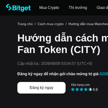
Mua Crypto
Thị trường
Giao d
Trang chủ
/
Cách mua crypto
/
Hướng dẫn mua Manchest
Hướng dẫn cách m
Fan Token (CITY)
Cập nhật lúc:
2026/08/08 03:04:57
(UTC+0)
Đăng ký ngay để nhận gói chào mừng trị giá
620
Xếp hạng coin
Đăng ký ngay
4.6