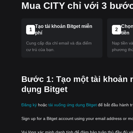
Mua CITY chỉ với 3 bướ
Tạo tài khoản Bitget miễn
Chọn
1
2
phí
tiền
Cung cấp địa chỉ email và địa điểm
Nạp tiền v
cư trú của bạn.
phương thứ
‌Bước 1: Tạo một tài khoản 
dụng Bitget
Đăng ký
hoặc
tải xuống ứng dụng Bitget
để bắt đầu hành trì
Sign up for a Bitget account using your email address or m
Vui lòng xác minh danh tính để đảm bảo tuân thủ đầy đủ và