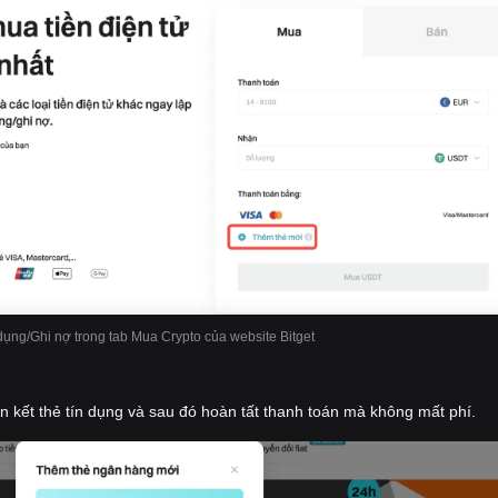
dụng/Ghi nợ trong tab Mua Crypto của website Bitget
iên kết thẻ tín dụng và sau đó hoàn tất thanh toán mà không mất phí.