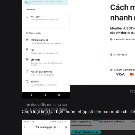
Tín 
Tín dụng/Ghi nợ trong tab
Mua Crypto của ứng dụng
Chọn loại tiền fiat bạn muốn, nhập số tiền bạn muốn chi, l
Bitget