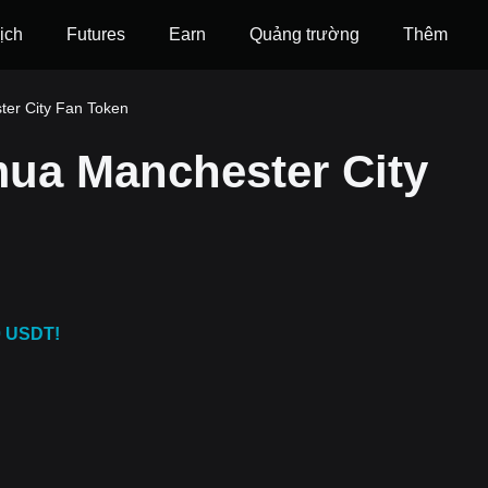
ịch
Futures
‌Earn
Quảng trường
Thêm
er City Fan Token
ua Manchester City
0 USDT!