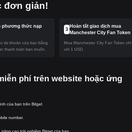
c đơn giản!
 phương thức nạp
Hoàn tất giao dịch mua
3
Manchester City Fan Token
ào tài khoản của bạn bằng
Mua Manchester City Fan Token chỉ
c thanh toán bạn muốn.
với 1 USD.
miễn phí trên website hoặc ứng
nh của bạn trên Bitget.
obile number.
 nâng cao trải nghiệm Bitget của bạn.