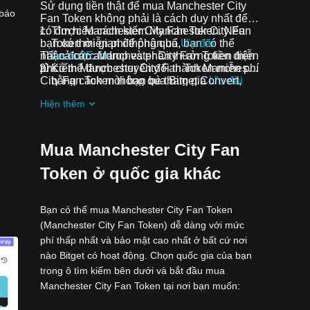
Sử dụng tiền thật để mua Manchester City
 báo
Fan Token không phải là cách duy nhất để
có được Manchester City Fan Token. Nếu
Tìm hiểu cách kiếm Manchester City Fan
bạn có thời gian để phân bổ, bạn có thể
Token miễn phí thông qua
Ưu đãi
nhận được Manchester City Fan Token miễn
Tất cả các airdrop và phần thưởng tiền điện
Learn2Earn
phí.
tử có thể được chuyển đổi thành Manchester
Kiếm Manchester City Fan Token miễn phí
City Fan Token thông qua Bitget Convert,
bằng cách mời bạn bè tham gia
Ưu đãi
Bitget Swap hoặc Giao dịch Spot.
Assist2Earn
của Bitget
Hiện thêm
Nhận airdrop Manchester City Fan Token
miễn phí bằng cách tham gia
Thử thách và
ưu đãi đang diễn ra
Mua Manchester City Fan
Token ở quốc gia khác
Bạn có thể mua Manchester City Fan Token
(Manchester City Fan Token) dễ dàng với mức
phí thấp nhất và bảo mật cao nhất ở bất cứ nơi
nào Bitget có hoạt động. Chọn quốc gia của bạn
trong ô tìm kiếm bên dưới và bắt đầu mua
Manchester City Fan Token tại nơi bạn muốn: