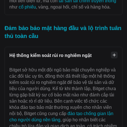
mỗi tiền điện tử, mà còn
tài sản tài chính truyền thống
như
cổ phiếu
, vàng, ngoại hối, chỉ số và hàng hóa.
Đảm bảo bảo mật hàng đầu và lộ trình tuân
thủ toàn cầu
Hệ thống kiểm soát rủi ro nghiêm ngặt
Bitget sở hữu một đội ngũ bảo mật chuyên nghiệp và
các đối tác uy tín, đồng thời đã thiết lập một hệ thống
kiểm soát rủi ro nghiêm ngặt để bảo vệ tài sản và dữ
liệu của người dùng. Kể từ khi thành lập, Bitget chưa
từng gặp bất kỳ sự cố bảo mật nào như đánh cắp tài
sản hoặc rò rỉ dữ liệu. Bên cạnh việc tổ chức các
khóa đào tạo bảo mật thường xuyên cho nhân viên
nội bộ, Bitget cũng cung cấp
đào tạo chống gian lận
cho người dùng nền tảng
, giúp họ nhận biết các
chiêu trò lừa đảo và giao dịch an toàn, có trách nhiệm