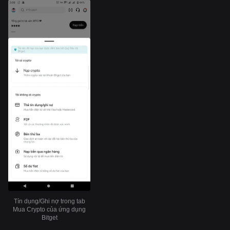
Tín dụng/Ghi nợ trong tab
Mua Crypto của ứng dụng
Bitget