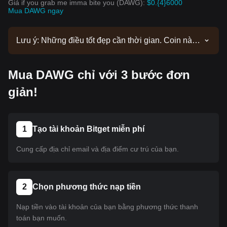
Giá if you grab me imma bite you (DAWG):
$0.{4}6000
Mua DAWG ngay
Lưu ý: Những điều tốt đẹp cần thời gian. Coin này
hiện chưa được niêm yết. Hãy theo dõi các thông
báo của chúng tôi để cập nhật thông tin niêm yết.
Mua DAWG chỉ với 3 bước đơn
Khi coin này có mặt trên Bitget, bạn có thể làm theo
hướng dẫn của chúng tôi để mua. Hướng dẫn này
giản!
cũng áp dụng cho tất cả các loại tiền điện tử đã
được niêm yết trên Bitget.
1
Tạo tài khoản Bitget miễn phí
Cung cấp địa chỉ email và địa điểm cư trú của bạn.
2
Chọn phương thức nạp tiền
Nạp tiền vào tài khoản của bạn bằng phương thức thanh
toán bạn muốn.