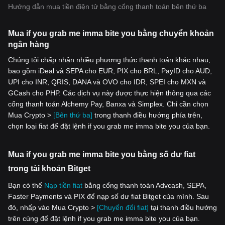
Hướng dẫn mua tiền điện tử bằng cổng thanh toán bên thứ ba
Mua if you grab me imma bite you bằng chuyển khoản
ngân hàng
Chúng tôi chấp nhận nhiều phương thức thanh toán khác nhau,
bao gồm iDeal và SEPA cho EUR, PIX cho BRL, PayID cho AUD,
UPI cho INR, QRIS, DANA và OVO cho IDR, SPEI cho MXN và
GCash cho PHP. Các dịch vụ này được thực hiện thông qua các
cổng thanh toán Alchemy Pay, Banxa và Simplex. Chỉ cần chọn
Mua Crypto >
[Bên thứ ba]
trong thanh điều hướng phía trên,
chọn loại fiat để đặt lệnh if you grab me imma bite you của bạn.
Mua if you grab me imma bite you bằng số dư fiat
trong tài khoản Bitget
Bạn có thể
Nạp tiền fiat
bằng cổng thanh toán Advcash, SEPA,
Faster Payments và PIX để nạp số dư fiat Bitget của mình. Sau
đó, nhấp vào Mua Crypto >
[Chuyển đổi fiat]
tại thanh điều hướng
trên cùng để đặt lệnh if you grab me imma bite you của bạn.