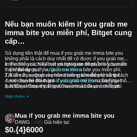
Nếu bạn muốn kiếm if you grab me
imma bite you miễn phí, Bitget cung
cấp…
Sử dụng tiền thật để mua if you grab me imma bite you
không phải là cách duy nhất để có được if you grab me
imma bite you. Nếu bạn có thời gian để phân bổ, bạn có
Tìm hiểu cách kiếm if you grab me imma bite you miễn
thể nhận được if you grab me imma bite you miễn phí.
phí thông qua
Ưu đãi Learn2Earn
Tất cả các airdrop và phần thưởng tiền điện tử có thể
Kiếm if you grab me imma bite you miễn phí bằng cách
được chuyển đổi thành if you grab me imma bite you thông
mời bạn bè tham gia
Ưu đãi Assist2Earn
của Bitget
qua Bitget Convert, Bitget Swap hoặc Giao dịch Spot.
Nhận airdrop if you grab me imma bite you miễn phí
bằng cách tham gia
Thử thách và ưu đãi đang diễn ra
Hiện thêm
Mua if you grab me imma bite you
DAWG
Giá hiện tại:
/
USD
$0.{4}6000