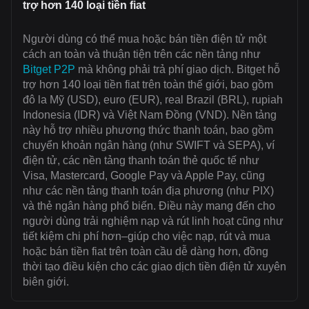
trợ hơn 140 loại tiền fiat
Người dùng có thể mua hoặc bán tiền điện tử một
cách an toàn và thuận tiện trên các nền tảng như
Bitget P2P
mà không phải trả phí giao dịch. Bitget hỗ
trợ hơn 140 loại tiền fiat trên toàn thế giới, bao gồm
đô la Mỹ (USD), euro (EUR), real Brazil (BRL), rupiah
Indonesia (IDR) và Việt Nam Đồng (VND). Nền tảng
này hỗ trợ nhiều phương thức thanh toán, bao gồm
chuyển khoản ngân hàng (như SWIFT và SEPA), ví
điện tử, các nền tảng thanh toán thẻ quốc tế như
Visa, Mastercard, Google Pay và Apple Pay, cũng
như các nền tảng thanh toán địa phương (như PIX)
và thẻ ngân hàng phổ biến. Điều này mang đến cho
người dùng trải nghiệm nạp và rút linh hoạt cũng như
tiết kiệm chi phí hơn–giúp cho việc nạp, rút và mua
hoặc bán tiền fiat trên toàn cầu dễ dàng hơn, đồng
thời tạo điều kiện cho các giao dịch tiền điện tử xuyên
biên giới.