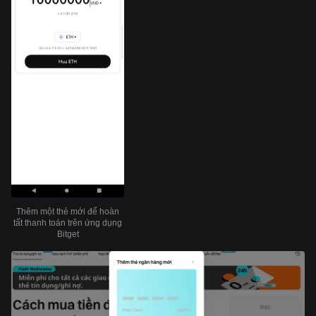
Thêm một thẻ mới để hoàn
tất thanh toán trên ứng dụng
Bitget