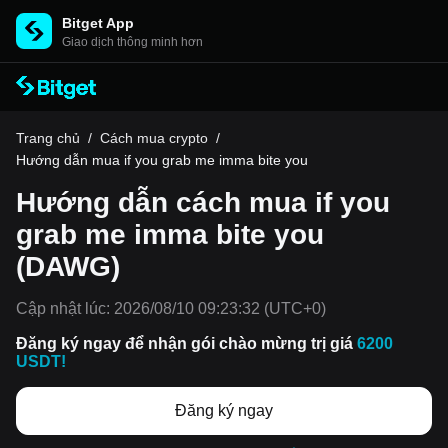
Bitget App
Giao dịch thông minh hơn
Trang chủ
/
Cách mua crypto
/
Hướng dẫn mua if you grab me imma bite you
Hướng dẫn cách mua if you
grab me imma bite you
(DAWG)
Cập nhật lúc:
2026/08/10 09:23:32
(UTC+0)
Đăng ký ngay để nhận gói chào mừng trị giá
6200
USDT!
Đăng ký ngay