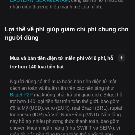
EASTERN, SEA và LATAM
, càng làm rõ hơn mức độ
nhận diện thương hiệu mạnh mẽ của mình.
Lợi thế về phí giúp giảm chi phí chung cho
người dùng
Mua và bán tiền điện tử miễn phí với 0 phí, hỗ
trợ hơn 140 loại tiền fiat
Người dùng có thể mua hoặc bán tiền điện tử một
cách an toàn và thuận tiện trên các nền tảng như
Bitget P2P
mà không phải trả phí giao dịch. Bitget hỗ
trợ hơn 140 loại tiền fiat trên toàn thế giới, bao gồm
đô la Mỹ (USD), euro (EUR), real Brazil (BRL), rupiah
Indonesia (IDR) và Việt Nam Đồng (VND). Nền tảng
này hỗ trợ nhiều phương thức thanh toán, bao gồm
chuyển khoản ngân hàng (như SWIFT và SEPA), ví
điện tử, các nền tảng thanh toán thẻ quốc tế như