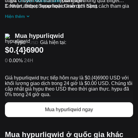
được chuyển đổi thành hypurliqwid thông qua Bitget
gia
Ưu đãi Assist2Earn
của Bitget
Convert, Bitget Swap hoặc Giao dịch Spot.
Nhận airdrop hypurliqwid miễn phí bằng cách tham gia
Thử thách và ưu đãi đang diễn ra
Hiện thêm
Mua hypurliqwid
hypu
Giá hiện tại:
/
USD
$0.{4}6900
0
0.00%
24H
Giá hypurliqwid trực tiếp hôm nay là $0.{​4}6900 USD với
khối lượng giao dịch trong 24 giờ là $0.00 USD. Chúng tôi
cập nhật giá hypu theo USD theo thời gian thực. hypu đã
0% trong 24 giờ qua.
Mua hypurliqwid ngay
Mua hypurliqwid ở quốc gia khác