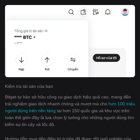
Kiểm tra tài sản của bạn
Bitget tự hào sở hữu công cụ giao dịch hiệu quả cao, mang đến
trải nghiệm giao dịch nhanh chóng và mượt mà cho
hơn 100 triệu
người dùng trên nền tảng
tại hơn 150 quốc gia và khu vực trên
toàn thế giới–đây là lựa chọn lý tưởng cho những người dùng tìm
kiếm sự tin cậy và tốc độ.
Hướng dẫn mua tiền điện tử ở trên đã được đội ngũ nghiên cứu