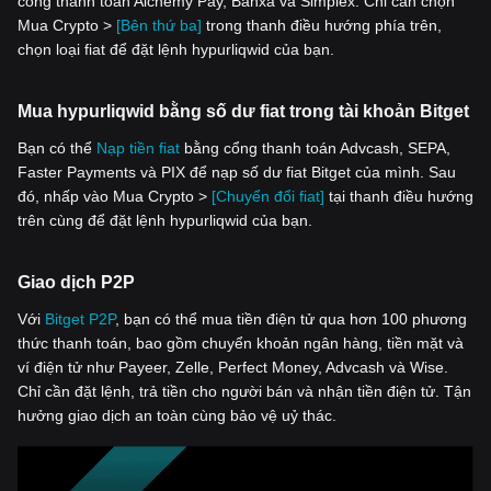
cổng thanh toán Alchemy Pay, Banxa và Simplex. Chỉ cần chọn
Mua Crypto >
[Bên thứ ba]
trong thanh điều hướng phía trên,
chọn loại fiat để đặt lệnh hypurliqwid của bạn.
Mua hypurliqwid bằng số dư fiat trong tài khoản Bitget
Bạn có thể
Nạp tiền fiat
bằng cổng thanh toán Advcash, SEPA,
Faster Payments và PIX để nạp số dư fiat Bitget của mình. Sau
đó, nhấp vào Mua Crypto >
[Chuyển đổi fiat]
tại thanh điều hướng
trên cùng để đặt lệnh hypurliqwid của bạn.
Giao dịch P2P
Với
‌Bitget P2P
, bạn có thể mua tiền điện tử qua hơn 100 phương
thức thanh toán, bao gồm chuyển khoản ngân hàng, tiền mặt và
ví điện tử như Payeer, Zelle, Perfect Money, Advcash và Wise.
Chỉ cần đặt lệnh, trả tiền cho người bán và nhận tiền điện tử. Tận
hưởng giao dịch an toàn cùng bảo vệ uỷ thác.