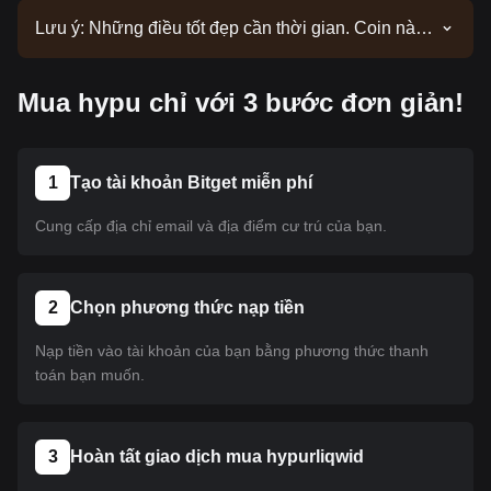
Lưu ý: Những điều tốt đẹp cần thời gian. Coin này
hiện chưa được niêm yết. Hãy theo dõi các thông
báo của chúng tôi để cập nhật thông tin niêm yết.
Mua hypu chỉ với 3 bước đơn giản!
Khi coin này có mặt trên Bitget, bạn có thể làm theo
hướng dẫn của chúng tôi để mua. Hướng dẫn này
cũng áp dụng cho tất cả các loại tiền điện tử đã
được niêm yết trên Bitget.
1
Tạo tài khoản Bitget miễn phí
Cung cấp địa chỉ email và địa điểm cư trú của bạn.
2
Chọn phương thức nạp tiền
Nạp tiền vào tài khoản của bạn bằng phương thức thanh
toán bạn muốn.
3
Hoàn tất giao dịch mua hypurliqwid