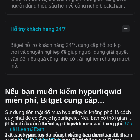
người dùng hiểu sâu hơn về công nghệ blockchain.
Hỗ trợ khách hàng 24/7
Bitget hỗ trợ khách hàng 24/7, cung cấp hỗ trợ kịp
thời và chuyên nghiệp để giúp người dùng giải quyết
vấn đề hiệu quả cũng như có trải nghiệm chung mượt
mà.
Nếu bạn muốn kiếm hypurliqwid
miễn phí, Bitget cung cấp…
Sử dụng tiền thật để mua hypurliqwid không phải là cách
duy nhất để có được hypurliqwid. Nếu bạn có thời gian để
phân bổ, bạn có thể nhận được hypurliqwid miễn phí.
Tìm hiểu cách kiếm hypurliqwid miễn phí thông qua
Ưu
đãi Learn2Earn
Tất cả các airdrop và phần thưởng tiền điện tử có thể
Kiếm hypurliqwid miễn phí bằng cách mời bạn bè tham