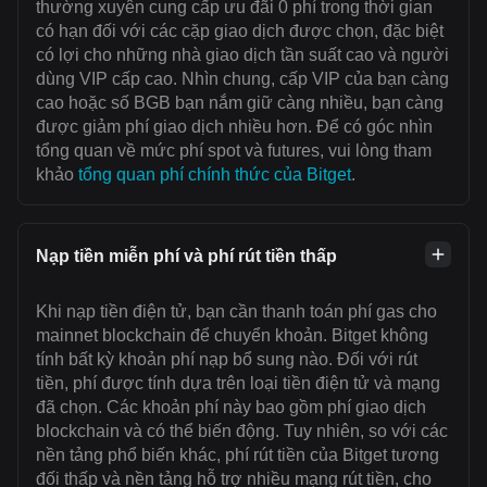
thường xuyên cung cấp ưu đãi 0 phí trong thời gian
có hạn đối với các cặp giao dịch được chọn, đặc biệt
có lợi cho những nhà giao dịch tần suất cao và người
dùng VIP cấp cao. Nhìn chung, cấp VIP của bạn càng
cao hoặc số BGB bạn nắm giữ càng nhiều, bạn càng
được giảm phí giao dịch nhiều hơn. Để có góc nhìn
tổng quan về mức phí spot và futures, vui lòng tham
khảo
tổng quan phí chính thức của Bitget
.
Nạp tiền miễn phí và phí rút tiền thấp
Khi nạp tiền điện tử, bạn cần thanh toán ‌phí gas cho
mainnet blockchain để chuyển khoản. Bitget không
tính bất kỳ khoản phí nạp bổ sung nào. Đối với rút
tiền, phí được tính dựa trên loại tiền điện tử và mạng
đã chọn. Các khoản phí này bao gồm phí giao dịch
blockchain và có thể biến động. Tuy nhiên, so với các
nền tảng phổ biến khác, phí rút tiền của Bitget tương
đối thấp và nền tảng hỗ trợ nhiều mạng rút tiền, cho