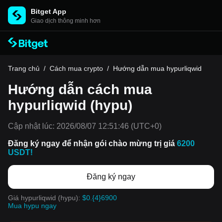
Bitget App
Giao dịch thông minh hơn
Trang chủ
/
Cách mua crypto
/
Hướng dẫn mua hypurliqwid
Hướng dẫn cách mua
hypurliqwid (hypu)
Cập nhật lúc:
2026/08/07 12:51:46
(UTC+0)
Đăng ký ngay để nhận gói chào mừng trị giá
6200
USDT!
Đăng ký ngay
Giá hypurliqwid (hypu):
$0.{4}6900
Mua hypu ngay