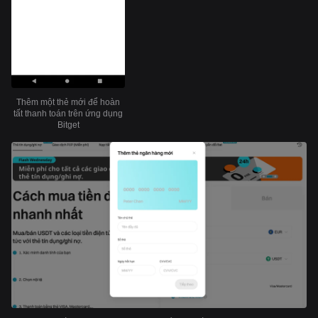
Thêm một thẻ mới để hoàn
tất thanh toán trên ứng dụng
Bitget