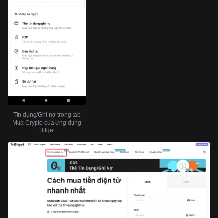
Tín dụng/Ghi nợ trong tab
Mua Crypto của ứng dụng
Bitget