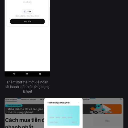
Thêm một thẻ mới để hoàn
tất thanh toán trên ứng dụng
Bitget