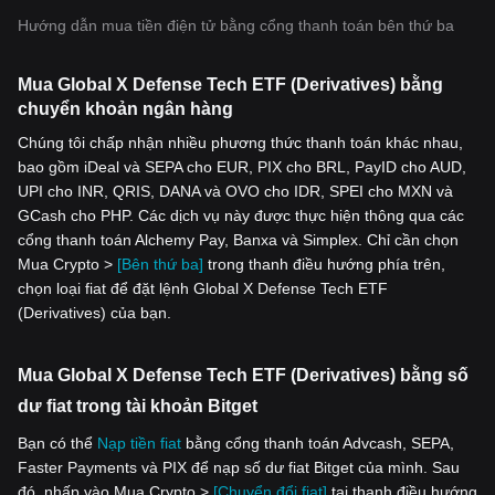
Hướng dẫn mua tiền điện tử bằng cổng thanh toán bên thứ ba
Mua Global X Defense Tech ETF (Derivatives) bằng
chuyển khoản ngân hàng
Chúng tôi chấp nhận nhiều phương thức thanh toán khác nhau,
bao gồm iDeal và SEPA cho EUR, PIX cho BRL, PayID cho AUD,
UPI cho INR, QRIS, DANA và OVO cho IDR, SPEI cho MXN và
GCash cho PHP. Các dịch vụ này được thực hiện thông qua các
cổng thanh toán Alchemy Pay, Banxa và Simplex. Chỉ cần chọn
Mua Crypto >
[Bên thứ ba]
trong thanh điều hướng phía trên,
chọn loại fiat để đặt lệnh Global X Defense Tech ETF
(Derivatives) của bạn.
Mua Global X Defense Tech ETF (Derivatives) bằng số
dư fiat trong tài khoản Bitget
Bạn có thể
Nạp tiền fiat
bằng cổng thanh toán Advcash, SEPA,
Faster Payments và PIX để nạp số dư fiat Bitget của mình. Sau
đó, nhấp vào Mua Crypto >
[Chuyển đổi fiat]
tại thanh điều hướng