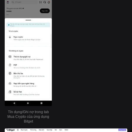
Tín dụng/Ghi nợ trong tab
Mua Crypto của ứng dụng
Bitget