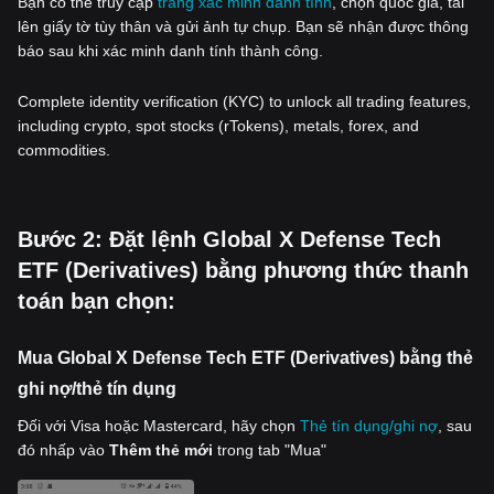
Bạn có thể truy cập
trang xác minh danh tính
, chọn quốc gia, tải
lên giấy tờ tùy thân và gửi ảnh tự chụp. Bạn sẽ nhận được thông
báo sau khi xác minh danh tính thành công.
Complete identity verification (KYC) to unlock all trading features,
including crypto, spot stocks (rTokens), metals, forex, and
commodities.
‌Bước 2: Đặt lệnh Global X Defense Tech
ETF (Derivatives) bằng phương thức thanh
toán bạn chọn:
Mua Global X Defense Tech ETF (Derivatives) bằng thẻ
ghi nợ/thẻ tín dụng
Đối với Visa hoặc Mastercard, hãy chọn
Thẻ tín dụng/ghi nợ
, sau
đó nhấp vào
Thêm thẻ mới
trong tab "Mua"