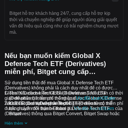
Bitget hỗ trợ khách hàng 24/7, cung cấp hỗ trợ kịp
thời và chuyên nghiệp để giúp người dùng giải quyết
vấn đề hiệu quả cũng như có trải nghiệm chung mượt
mà.
Nếu bạn muốn kiếm Global X
Defense Tech ETF (Derivatives)
miễn phí, Bitget cung cấp…
Sử dụng tiền thật để mua Global X Defense Tech ETF
(Derivatives) không phải là cách duy nhất để có được
Global X Defense Tech ETF (Derivatives). Nếu bạn có thời
Tìm hiểu cách kiếm Global X Defense Tech ETF
gian để phân bổ, bạn có thể nhận được Global X Defense
(Derivatives) miễn phí thông qua
Ưu đãi Learn2Earn
Tất cả các airdrop và phần thưởng tiền điện tử có thể
Kiếm Global X Defense Tech ETF (Derivatives) miễn phí
Tech ETF (Derivatives) miễn phí.
được chuyển đổi thành Global X Defense Tech ETF
bằng cách mời bạn bè tham gia
Ưu đãi Assist2Earn
của
(Derivatives) thông qua Bitget Convert, Bitget Swap hoặc
Bitget
Giao dịch Spot.
Nhận airdrop Global X Defense Tech ETF (Derivatives)
Hiện thêm
miễn phí bằng cách tham gia
Thử thách và ưu đãi đang