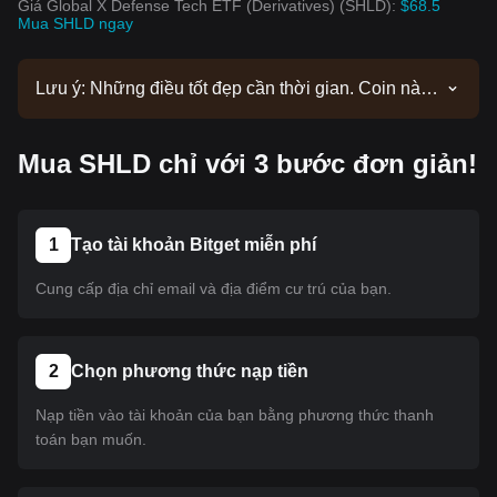
Giá Global X Defense Tech ETF (Derivatives) (SHLD):
$68.5
Mua SHLD ngay
Lưu ý: Những điều tốt đẹp cần thời gian. Coin này
hiện chưa được niêm yết. Hãy theo dõi các thông
báo của chúng tôi để cập nhật thông tin niêm yết.
Mua SHLD chỉ với 3 bước đơn giản!
Khi coin này có mặt trên Bitget, bạn có thể làm theo
hướng dẫn của chúng tôi để mua. Hướng dẫn này
cũng áp dụng cho tất cả các loại tiền điện tử đã
được niêm yết trên Bitget.
1
Tạo tài khoản Bitget miễn phí
Cung cấp địa chỉ email và địa điểm cư trú của bạn.
2
Chọn phương thức nạp tiền
Nạp tiền vào tài khoản của bạn bằng phương thức thanh
toán bạn muốn.