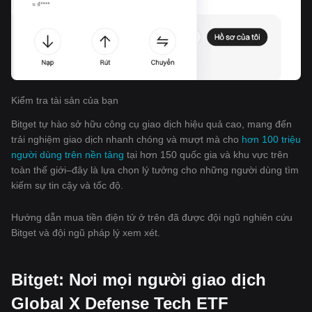
Kiểm tra tài sản của bạn
Bitget tự hào sở hữu công cụ giao dịch hiệu quả cao, mang đến
trải nghiệm giao dịch nhanh chóng và mượt mà cho
hơn 100 triệu
người dùng trên nền tảng
tại hơn 150 quốc gia và khu vực trên
toàn thế giới–đây là lựa chọn lý tưởng cho những người dùng tìm
kiếm sự tin cậy và tốc độ.
Hướng dẫn mua tiền điện tử ở trên đã được đội ngũ nghiên cứu
Bitget và đội ngũ pháp lý xem xét.
Bitget: Nơi mọi người giao dịch
Global X Defense Tech ETF