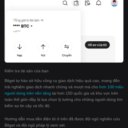
Kiểm tra tài sản của bạn
Bitget tự hào sở hữu công cụ giao dịch hiệu quả cao, mang đến
trải nghiệm giao dịch nhanh chóng và mượt mà cho
hơn 100 triệu
người dùng trên nền tảng
tại hơn 150 quốc gia và khu vực trên
toàn thế giới–đây là lựa chọn lý tưởng cho những người dùng tìm
kiếm sự tin cậy và tốc độ.
Hướng dẫn mua tiền điện tử ở trên đã được đội ngũ nghiên cứu
Bitget và đội ngũ pháp lý xem xét.