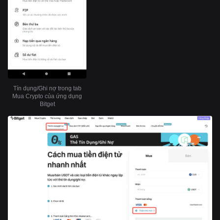
Tín dụng/Ghi nợ trong tab
Mua Crypto của ứng dụng
Bitget