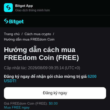
Bitget App
Giao dịch thông minh hơn
Trang chủ
/
Cách mua crypto
/
Hướng dẫn mua FREEdom Coin
Hướng dẫn cách mua
FREEdom Coin (FREE)
Cập nhật lúc:
2026/08/09 09:35:14
(UTC+0)
Đăng ký ngay để nhận gói chào mừng trị giá
6200
USDT!
Đăng ký ngay
Giá FREEdom Coin (FREE):
$0.00
Mua FREE ngay