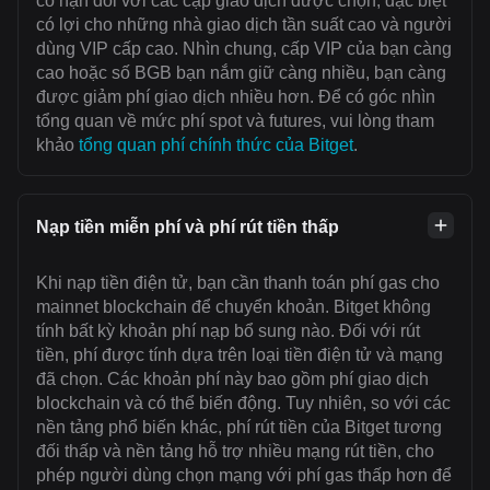
có hạn đối với các cặp giao dịch được chọn, đặc biệt
có lợi cho những nhà giao dịch tần suất cao và người
dùng VIP cấp cao. Nhìn chung, cấp VIP của bạn càng
cao hoặc số BGB bạn nắm giữ càng nhiều, bạn càng
được giảm phí giao dịch nhiều hơn. Để có góc nhìn
tổng quan về mức phí spot và futures, vui lòng tham
khảo
tổng quan phí chính thức của Bitget
.
Nạp tiền miễn phí và phí rút tiền thấp
Khi nạp tiền điện tử, bạn cần thanh toán ‌phí gas cho
mainnet blockchain để chuyển khoản. Bitget không
tính bất kỳ khoản phí nạp bổ sung nào. Đối với rút
tiền, phí được tính dựa trên loại tiền điện tử và mạng
đã chọn. Các khoản phí này bao gồm phí giao dịch
blockchain và có thể biến động. Tuy nhiên, so với các
nền tảng phổ biến khác, phí rút tiền của Bitget tương
đối thấp và nền tảng hỗ trợ nhiều mạng rút tiền, cho
phép người dùng chọn mạng với ‌phí gas thấp hơn để