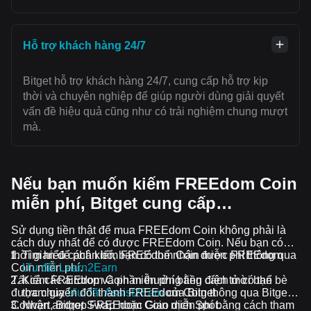
Hỗ trợ khách hàng 24/7
Bitget hỗ trợ khách hàng 24/7, cung cấp hỗ trợ kịp
thời và chuyên nghiệp để giúp người dùng giải quyết
vấn đề hiệu quả cũng như có trải nghiệm chung mượt
mà.
Nếu bạn muốn kiếm FREEdom Coin
miễn phí, Bitget cung cấp…
Sử dụng tiền thật để mua FREEdom Coin không phải là
cách duy nhất để có được FREEdom Coin. Nếu bạn có
thời gian để phân bổ, bạn có thể nhận được FREEdom
Tìm hiểu cách kiếm FREEdom Coin miễn phí thông qua
Coin miễn phí.
Ưu đãi Learn2Earn
Tất cả các airdrop và phần thưởng tiền điện tử có thể
Kiếm FREEdom Coin miễn phí bằng cách mời bạn bè
được chuyển đổi thành FREEdom Coin thông qua Bitget
tham gia
Ưu đãi Assist2Earn
của Bitget
Convert, Bitget Swap hoặc Giao dịch Spot.
Nhận airdrop FREEdom Coin miễn phí bằng cách tham