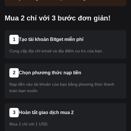
hiện chưa được niêm yết. Hãy theo dõi các thông
báo của chúng tôi để cập nhật thông tin niêm yết.
Mua 2 chỉ với 3 bước đơn giản!
Khi coin này có mặt trên Bitget, bạn có thể làm theo
hướng dẫn của chúng tôi để mua. Hướng dẫn này
cũng áp dụng cho tất cả các loại tiền điện tử đã
được niêm yết trên Bitget.
1
Tạo tài khoản Bitget miễn phí
Cung cấp địa chỉ email và địa điểm cư trú của bạn.
2
Chọn phương thức nạp tiền
Nạp tiền vào tài khoản của bạn bằng phương thức thanh
toán bạn muốn.
3
Hoàn tất giao dịch mua 2
Mua 2 chỉ với 1 USD.