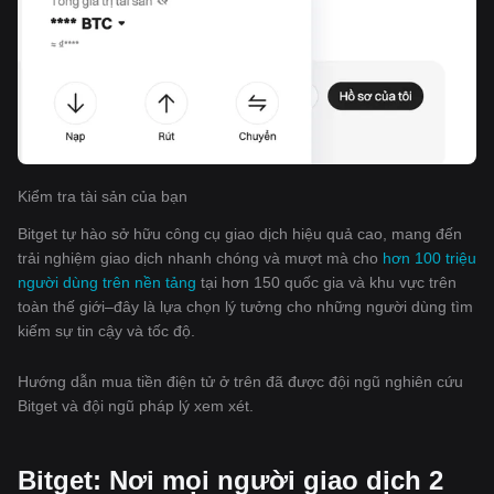
Kiểm tra tài sản của bạn
Bitget tự hào sở hữu công cụ giao dịch hiệu quả cao, mang đến
trải nghiệm giao dịch nhanh chóng và mượt mà cho
hơn 100 triệu
người dùng trên nền tảng
tại hơn 150 quốc gia và khu vực trên
toàn thế giới–đây là lựa chọn lý tưởng cho những người dùng tìm
kiếm sự tin cậy và tốc độ.
Hướng dẫn mua tiền điện tử ở trên đã được đội ngũ nghiên cứu
Bitget và đội ngũ pháp lý xem xét.
Bitget: Nơi mọi người giao dịch 2