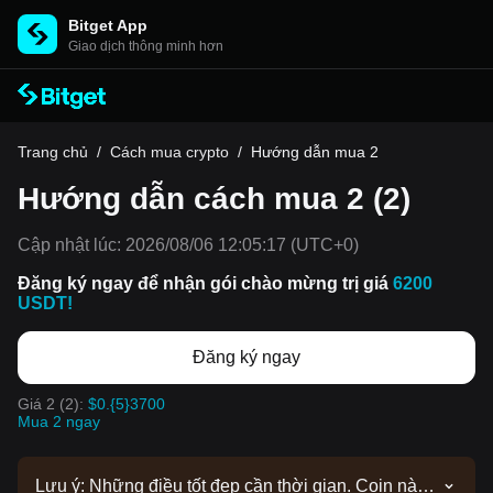
Bitget App
Giao dịch thông minh hơn
Trang chủ
/
Cách mua crypto
/
Hướng dẫn mua 2
Hướng dẫn cách mua 2 (2)
Cập nhật lúc:
2026/08/06 12:05:17
(UTC+0)
Đăng ký ngay để nhận gói chào mừng trị giá
6200
USDT!
Đăng ký ngay
Giá 2 (2):
$0.{5}3700
Mua 2 ngay
Lưu ý: Những điều tốt đẹp cần thời gian. Coin này