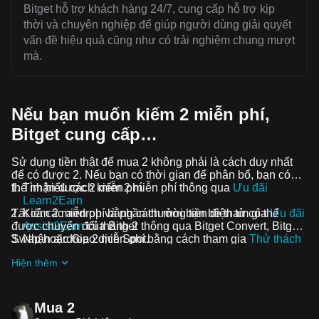
Bitget hỗ trợ khách hàng 24/7, cung cấp hỗ trợ kịp
thời và chuyên nghiệp để giúp người dùng giải quyết
vấn đề hiệu quả cũng như có trải nghiệm chung mượt
mà.
Nếu bạn muốn kiếm 2 miễn phí,
Bitget cung cấp…
Sử dụng tiền thật để mua 2 không phải là cách duy nhất
để có được 2. Nếu bạn có thời gian để phân bổ, bạn có
thể nhận được 2 miễn phí.
Tìm hiểu cách kiếm 2 miễn phí thông qua
Ưu đãi
Learn2Earn
Tất cả các airdrop và phần thưởng tiền điện tử có thể
Kiếm 2 miễn phí bằng cách mời bạn bè tham gia
Ưu đãi
được chuyển đổi thành 2 thông qua Bitget Convert, Bitget
Assist2Earn
của Bitget
Swap hoặc Giao dịch Spot.
Nhận airdrop 2 miễn phí bằng cách tham gia
Thử thách
và ưu đãi đang diễn ra
Hiện thêm
Mua 2