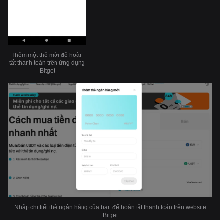
Thêm một thẻ mới để hoàn
tất thanh toán trên ứng dụng
Bitget
Nhập chi tiết thẻ ngân hàng của bạn để hoàn tất thanh toán trên website
Bitget