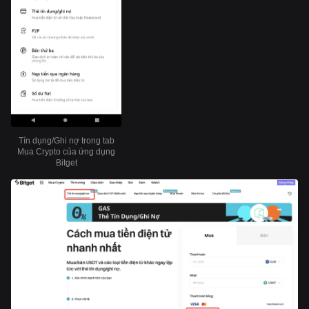
Tín dụng/Ghi nợ trong tab
Mua Crypto của ứng dụng
Bitget