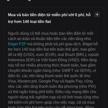
Mua và bán tiền điện tử miễn phí với 0 phí, hỗ
trợ hơn 140 loại tiền fiat
Người dùng có thể mua hoặc bán tiền điện tử một
cách an toàn và thuận tiện trên các nền tảng như
Bitget P2P
mà không phải trả phí giao dịch. Bitget hỗ
trợ hơn 140 loại tiền fiat trên toàn thế giới, bao gồm
đô la Mỹ (USD), euro (EUR), real Brazil (BRL), rupiah
Indonesia (IDR) và Việt Nam Đồng (VND). Nền tảng
này hỗ trợ nhiều phương thức thanh toán, bao gồm
chuyển khoản ngân hàng (như SWIFT và SEPA), ví
điện tử, các nền tảng thanh toán thẻ quốc tế như
Visa, Mastercard, Google Pay và Apple Pay, cũng
như các nền tảng thanh toán địa phương (như PIX)
và thẻ ngân hàng phổ biến. Điều này mang đến cho
người dùng trải nghiệm nạp và rút linh hoạt cũng như
tiết kiệm chi phí hơn–giúp cho việc nạp, rút và mua
hoặc bán tiền fiat trên toàn cầu dễ dàng hơn, đồng