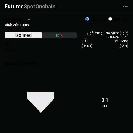
Futures
Spot
Onchain
Giao dịch
Biểu đồ
SYNUSDT
Vĩnh cửu
0.00%
Tỷ lệ funding/Đếm ngược (0 giờ)
Isolated
1x
1x
+0.0050%
/
--:--:--
Giá
Số lượng
Mở
(
USDT
)
(
SYN
)
Đóng
Lệnh giới hạn
0.1
0.1