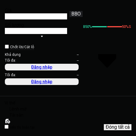
Giá
BBO
Số lượng
B
50
%
50
%
S
Chốt lời/Cắt lỗ
Khả dụng
--
Tối đa:
--
Đăng nhập
Tối đa:
--
Đăng nhập
Vị thế
Lệnh mở
Tài sản
Đóng tất cả
Hiển thị hiện tại