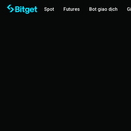
Spot
Futures
Bot giao dịch
G