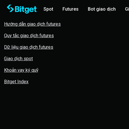
Spot
Futures
Bot giao dịch
G
Hướng dẫn giao dịch futures
Quy tắc giao dịch futures
Dữ liệu giao dịch futures
Giao dịch spot
Khoản vay ký quỹ
Bitget Index