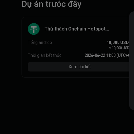
Dự án trước đây
Thử thách Onchain Hotspot
Momentum vòng 3 (phiên bản đặc biệt
cho Solana)
Tổng airdrop
10,000
USDT
≈
10,000
USDT
Thời gian kết thúc
2026-06-22 11:00 (UTC+0)
Xem chi tiết