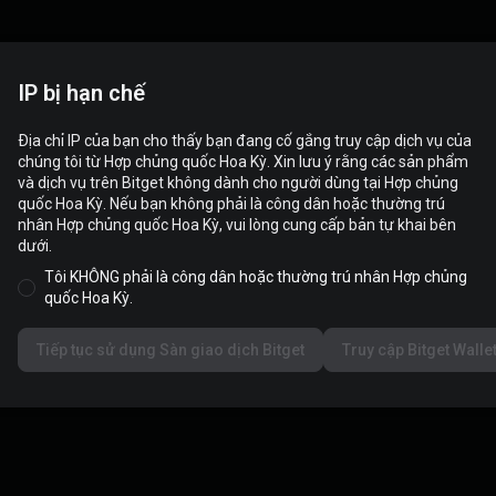
IP bị hạn chế
Thử thách tạo đà Onchain Hotspot
vòng 2 (phiên bản đặc biệt cho
Địa chỉ IP của bạn cho thấy bạn đang cố gắng truy cập dịch vụ của
WOJAK)
Tổng airdrop
18,000
USDT
chúng tôi từ Hợp chủng quốc Hoa Kỳ. Xin lưu ý rằng các sản phẩm
≈
18,000
USDT
và dịch vụ trên Bitget không dành cho người dùng tại Hợp chủng
quốc Hoa Kỳ. Nếu bạn không phải là công dân hoặc thường trú
Thời gian kết thúc
2026-06-09 10:59 (UTC+0)
nhân Hợp chủng quốc Hoa Kỳ, vui lòng cung cấp bản tự khai bên
dưới.
Xem chi tiết
Tôi KHÔNG phải là công dân hoặc thường trú nhân Hợp chủng
quốc Hoa Kỳ.
Hiện thêm
Tiếp tục sử dụng Sàn giao dịch Bitget
Truy cập Bitget Walle