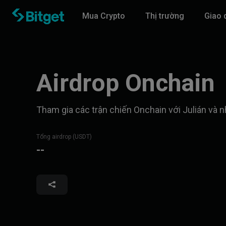
Mua Crypto
Thị trường
Giao 
Airdrop Onchain
Tham gia các trận chiến Onchain với Julián và n
Tổng airdrop (USDT)
--