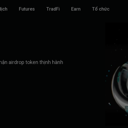
dịch
Futures
TradFi
‌Earn
Tổ chức
hận airdrop token thịnh hành