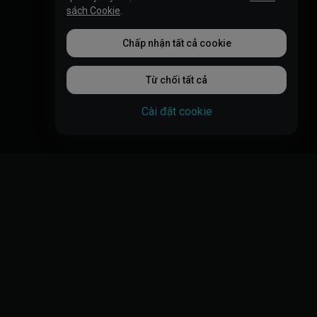
sách Cookie
.
Chấp nhận tất cả cookie
Từ chối tất cả
Cài đặt cookie
Pháp lý
Thoả thuận Dịch vụ
 giúp
Yêu cầu thực thi pháp luật