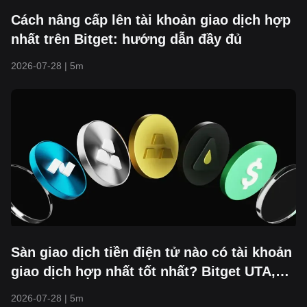
Cách nâng cấp lên tài khoản giao dịch hợp
nhất trên Bitget: hướng dẫn đầy đủ
2026-07-28
|
5m
Sàn giao dịch tiền điện tử nào có tài khoản
giao dịch hợp nhất tốt nhất? Bitget UTA,
điều kiện đủ và thời gian nâng cấp (Hướng
2026-07-28
|
5m