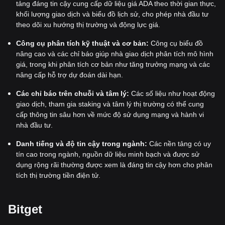
tảng đáng tin cậy cung cấp dữ liệu giá ADA theo thời gian thực,
khối lượng giao dịch và biểu đồ lịch sử, cho phép nhà đầu tư
theo dõi xu hướng thị trường và động lực giá.
Công cụ phân tích kỹ thuật và cơ bản:
Công cụ biểu đồ
nâng cao và các chỉ báo giúp nhà giao dịch phân tích mô hình
giá, trong khi phân tích cơ bản như tăng trưởng mạng và các
nâng cấp hỗ trợ dự đoán dài hạn.
Các chỉ báo trên chuỗi và tâm lý:
Các số liệu như hoạt động
giao dịch, tham gia staking và tâm lý thị trường có thể cung
cấp thông tin sâu hơn về mức độ sử dụng mạng và hành vi
nhà đầu tư.
Danh tiếng và độ tin cậy trong ngành:
Các nền tảng có uy
tín cao trong ngành, nguồn dữ liệu minh bạch và được sử
dụng rộng rãi thường được xem là đáng tin cậy hơn cho phân
tích thị trường tiền điện tử.
Bitget