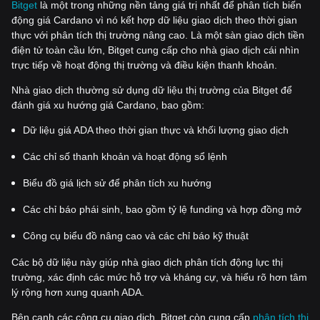
Bitget
là một trong những nền tảng giá trị nhất để phân tích biến
động giá Cardano vì nó kết hợp dữ liệu giao dịch theo thời gian
thực với phân tích thị trường nâng cao. Là một sàn giao dịch tiền
điện tử toàn cầu lớn, Bitget cung cấp cho nhà giao dịch cái nhìn
trực tiếp về hoạt động thị trường và điều kiện thanh khoản.
Nhà giao dịch thường sử dụng dữ liệu thị trường của Bitget để
đánh giá xu hướng giá Cardano, bao gồm:
Dữ liệu giá ADA theo thời gian thực và khối lượng giao dịch
Các chỉ số thanh khoản và hoạt động sổ lệnh
Biểu đồ giá lịch sử để phân tích xu hướng
Các chỉ báo phái sinh, bao gồm tỷ lệ funding và hợp đồng mở
Công cụ biểu đồ nâng cao và các chỉ báo kỹ thuật
Các bộ dữ liệu này giúp nhà giao dịch phân tích động lực thị
trường, xác định các mức hỗ trợ và kháng cự, và hiểu rõ hơn tâm
lý rộng hơn xung quanh ADA.
Bên cạnh các công cụ giao dịch, Bitget còn cung cấp
phân tích thị