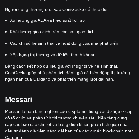
Người dùng thường dựa vào CoinGecko để theo dõi:
Xu hướng giá ADA và hiệu suất lịch sử
Khối lượng giao dịch trên các sàn giao dịch
Các chỉ số hệ sinh thái và hoạt động của nhà phát triển
Xếp hạng thị trường và dữ liệu thanh khoản
Bằng cách kết hợp dữ liệu giá với Insights về hệ sinh thái,
CoinGecko giúp nhà phân tích đánh giá cả biến động thị trường
ngắn hạn của Cardano và phát triển mạng lưới dài hạn.
Messari
Messari là nền tảng nghiên cứu crypto nổi tiếng với dữ liệu ở cấp
độ tổ chức và phân tích thị trường chuyên sâu. Nền tảng cung
cấp các báo cáo chi tiết và bảng điều khiển phân tích giúp nhà
đầu tư đánh giá tiềm năng dài hạn của các dự án blockchain như
Cardano.