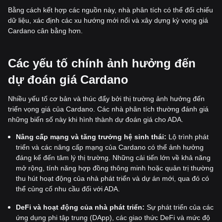
Bằng cách kết hợp các nguồn này, nhà phân tích có thể đối chiếu
dữ liệu, xác định các xu hướng mới nổi và xây dựng kỳ vọng giá
Cardano cân bằng hơn.
Các yếu tố chính ảnh hưởng đến
dự đoán giá Cardano
Nhiều yếu tố cơ bản và thúc đẩy bởi thị trường ảnh hưởng đến
triển vọng giá của Cardano. Các nhà phân tích thường đánh giá
những biến số này khi hình thành dự đoán giá cho ADA.
Nâng cấp mạng và tăng trưởng hệ sinh thái:
Lộ trình phát
triển và các nâng cấp mạng của Cardano có thể ảnh hưởng
đáng kể đến tâm lý thị trường. Những cải tiến lớn về khả năng
mở rộng, tính năng hợp đồng thông minh hoặc quản trị thường
thu hút hoạt động của nhà phát triển và dự án mới, qua đó có
thể củng cố nhu cầu đối với ADA.
DeFi và hoạt động của nhà phát triển:
Sự phát triển của các
ứng dụng phi tập trung (DApp), các giao thức DeFi và mức độ