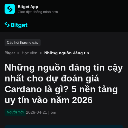
Bitget App
Giao dịch thông minh hơn
Câu hỏi thường gặp
Bitget
>
Học viện
>
Những nguồn đáng tin cậ
y nhất cho dự đoán giá C
ardano là gì? 5 nền tảng u
Những nguồn đáng tin cậy
y tín vào năm 2026
nhất cho dự đoán giá
Cardano là gì? 5 nền tảng
uy tín vào năm 2026
2026-04-21
|
5m
Người mới