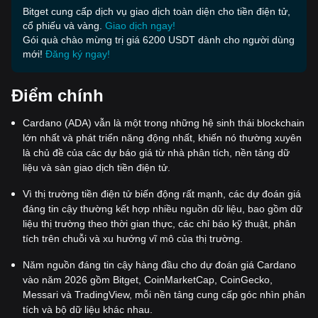
Bitget cung cấp dịch vụ giao dịch toàn diện cho tiền điện tử,
cổ phiếu và vàng.
Giao dịch ngay!
Gói quà chào mừng trị giá 6200 USDT dành cho người dùng
mới!
Đăng ký ngay!
Điểm chính
Cardano (ADA) vẫn là một trong những hệ sinh thái blockchain
lớn nhất và phát triển năng động nhất, khiến nó thường xuyên
là chủ đề của các dự báo giá từ nhà phân tích, nền tảng dữ
liệu và sàn giao dịch tiền điện tử.
Vì thị trường tiền điện tử biến động rất mạnh, các dự đoán giá
đáng tin cậy thường kết hợp nhiều nguồn dữ liệu, bao gồm dữ
liệu thị trường theo thời gian thực, các chỉ báo kỹ thuật, phân
tích trên chuỗi và xu hướng vĩ mô của thị trường.
Năm nguồn đáng tin cậy hàng đầu cho dự đoán giá Cardano
vào năm 2026 gồm Bitget, CoinMarketCap, CoinGecko,
Messari và TradingView, mỗi nền tảng cung cấp góc nhìn phân
tích và bộ dữ liệu khác nhau.