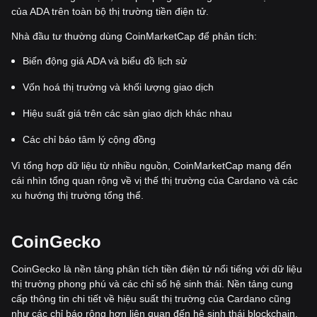
của ADA trên toàn bộ thị trường tiền điện tử.
Nhà đầu tư thường dùng CoinMarketCap để phân tích:
Biến động giá ADA và biểu đồ lịch sử
Vốn hoá thị trường và khối lượng giao dịch
Hiệu suất giá trên các sàn giao dịch khác nhau
Các chỉ báo tâm lý cộng đồng
Vì tổng hợp dữ liệu từ nhiều nguồn, CoinMarketCap mang đến
cái nhìn tổng quan rộng về vị thế thị trường của Cardano và các
xu hướng thị trường tổng thể.
CoinGecko
CoinGecko là nền tảng phân tích tiền điện tử nổi tiếng với dữ liệu
thị trường phong phú và các chỉ số hệ sinh thái. Nền tảng cung
cấp thông tin chi tiết về hiệu suất thị trường của Cardano cũng
như các chỉ báo rộng hơn liên quan đến hệ sinh thái blockchain.