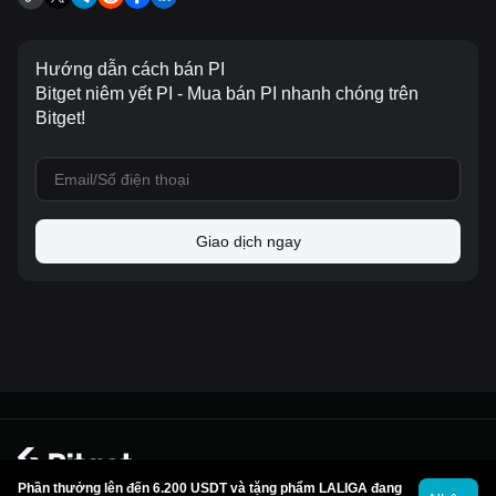
Hướng dẫn cách bán PI
Bitget niêm yết PI - Mua bán PI nhanh chóng trên
Bitget!
Giao dịch ngay
© 2026 Bitget
Phần thưởng lên đến 6.200 USDT và tặng phẩm LALIGA đang