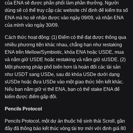
của ENA sẽ được phân phối làm phần thưởng. Người
dùng sẽ có thể truy cập các website chỉ định để kiểm tra số
ENA mà họ sẽ nhận được vào ngày 09/09, và nhận ENA
của mình vào ngày 30/09.
Cách thức hoạt động: (1) Điểm có thể đạt được thông qua
nhiều phương tiện khác nhau, chẳng hạn như restaking
ENA trên Mellow/Symbiotic, khóa ENA hoặc USDE, mua
và nắm giữ USDE hoặc restaking và nắm giữ sUSDE. (2)
Một phương pháp phổ biến hơn là hoán đổi các tài sản
như USDT sang USDe, sau đó khóa USDe dưới dạng
sUSDe hoặc đưa USDe vào một giao thức liên kết khác.
Nếu bạn nắm giữ vị thế ENA, bạn có thể stake ENA để
kiếm được điểm gấp đôi.
Pencils Protocol
Pencils Protocol, một dự án thuộc hệ sinh thái Scroll, gần
đây đã thông báo kết thúc vòng tài trợ mới với định giá 80