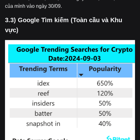
của mình vào ngày 30/09.
3.3) Google Tìm ki
ế
m (Toàn c
ầ
u và Khu
v
ự
c)