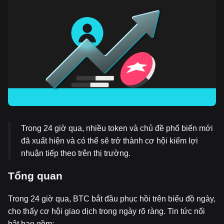
ng tr
ở thà
nh N
otcoi
n tiế
p the
o
Trong 24 giờ qua, nhiều token và chủ đề phổ biến mới
đã xuất hiện và có thể sẽ trở thành cơ hội kiếm lợi
nhuận tiếp theo trên thị trường.
T
ổ
ng quan
Trong 24 giờ qua, BTC bắt đầu phục hồi trên biểu đồ ngày,
cho thấy cơ hội giao dịch trong ngày rõ ràng. Tin tức nổi
bật bao gồm: