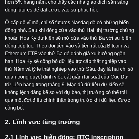
hơn 5% hàng năm, cho thấy các nhà giao dịch sẵn sàng
dùng futures để đặt cược vào sự phục hồi.
Ở cấp độ vĩ mô, chỉ số futures Nasdaq đã có những biến
động nhỏ. Sau khi đóng cửa vào thứ Hai, thị trường chứng
khoán Hoa Kỳ dự kiến sẽ mở cửa vào thứ Ba với sự biến
động tiếp tục. Theo dõi tiền vào và tiền rút của Bitcoin và
Ethereum ETF vào thứ Ba để đánh giá xu hướng ngắn
hạn. Hoa Kỳ sẽ công bố dữ liệu trợ cấp thất nghiệp vào
thứ Năm và tỷ lệ thất nghiệp vào thứ Sáu, đây là hai chỉ số
quan trọng quyết định việc cắt giảm lãi suất của Cục Dự
trữ Liên bang trong tháng 9. Mặc dù dữ liệu dự kiến sẽ
không lệch đáng kể so với dự báo, thị trường có thể trải
qua một đợt điều chỉnh thận trọng trước khi dữ liệu được
công bố.
2. Lĩnh v
ự
c tăng trư
ở
ng
2.1 Lĩnh v
ự
c bi
ế
n đ
ộ
ng: BTC Inscription