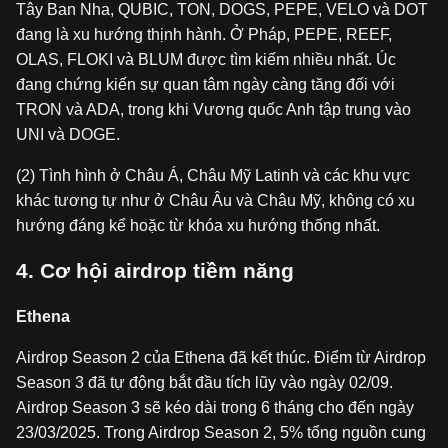
Tây Ban Nha, QUBIC, TON, DOGS, PEPE, VELO và DOT
đang là xu hướng thịnh hành. Ở Pháp, PEPE, REEF,
OLAS, FLOKI và BLUM được tìm kiếm nhiều nhất. Úc
đang chứng kiến sự quan tâm ngày càng tăng đối với
TRON và ADA, trong khi Vương quốc Anh tập trung vào
UNI và DOGE.
(2) Tình hình ở Châu Á, Châu Mỹ Latinh và các khu vực
khác tương tự như ở Châu Âu và Châu Mỹ, không có xu
hướng đáng kể hoặc từ khóa xu hướng thống nhất.
4. Cơ h
ộ
i airdrop ti
ề
m năng
Ethena
Airdrop Season 2 của Ethena đã kết thúc. Điểm từ Airdrop
Season 3 đã tự động bắt đầu tích lũy vào ngày 02/09.
Airdrop Season 3 sẽ kéo dài trong 6 tháng cho đến ngày
23/03/2025. Trong Airdrop Season 2, 5% tổng nguồn cung