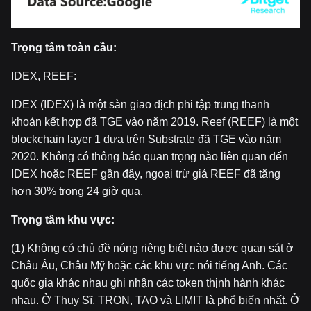
Tr
ọ
ng tâm toàn c
ầ
u:
IDEX, REEF:
IDEX (IDEX) là một sàn giao dịch phi tập trung thanh
khoản kết hợp đã TGE vào năm 2019. Reef (REEF) là một
blockchain layer 1 dựa trên Substrate đã TGE vào năm
2020. Không có thông báo quan trọng nào liên quan đến
IDEX hoặc REEF gần đây, ngoại trừ giá REEF đã tăng
hơn 30% trong 24 giờ qua.
Tr
ọ
ng tâm khu v
ự
c:
(1) Không có chủ đề nóng riêng biệt nào được quan sát ở
Châu Âu, Châu Mỹ hoặc các khu vực nói tiếng Anh. Các
quốc gia khác nhau ghi nhận các token thịnh hành khác
nhau. Ở Thụy Sĩ, TRON, TAO và LIMIT là phổ biến nhất. Ở