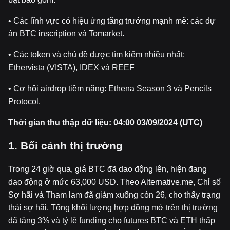
• Các lĩnh vực có hiệu ứng tăng trưởng mạnh mẽ: các dự
án BTC inscription và Tomarket.
• Các token và chủ đề được tìm kiếm nhiều nhất:
Ethervista (VISTA), IDEX và REEF
• Cơ hội airdrop tiềm năng: Ethena Season 3 và Pencils
Protocol.
Th
ờ
i gian thu th
ậ
p d
ữ
li
ệ
u: 04:00 03/09/2024 (UTC)
1. B
ố
i c
ả
nh th
ị
trư
ờ
ng
Trong 24 giờ qua, giá BTC đã dao động lên, hiện đang
dao động ở mức 63,000 USD. Theo Alternative.me, Chỉ số
Sợ hãi và Tham lam đã giảm xuống còn 26, cho thấy trạng
thái sợ hãi. Tổng khối lượng hợp đồng mở trên thị trường
đã tăng 3% và tỷ lệ funding cho futures BTC và ETH thấp