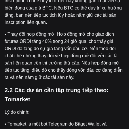
inscription có thể duy trì được hay không gắn chặt với sự
biến động của giá BTC. Nếu BTC có thể duy trì xu hướng
tăng, bạn nên tiếp tục tích lũy hoặc nắm giữ các tài sản
inscription liên quan.
• Thay đổi hợp đồng mở: Hợp đồng mở cho giao dịch
futures ORDI tăng 40% trong 24 giờ qua, cho thấy giá
ORDI đã tăng do sự gia tăng vốn đầu cơ. Nên theo dõi
chặt chẽ những thay đổi về hợp đồng mở đối với các tài
sản liên quan trên thị trường thứ cấp. Nếu hợp đồng mở
tiếp tục tăng, điều đó cho thấy dòng vốn đầu cơ đang diễn
ra và nên nắm giữ các tài sản này.
2.2 Các d
ự
án c
ầ
n t
ậ
p trung ti
ế
p theo:
Tomarket
Lý do chính:
• Tomarket là một bot Telegram do Bitget Wallet và