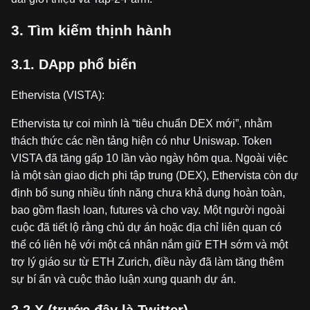
3. Tìm ki
ế
m th
ị
nh hành
3.1. DApp ph
ổ
bi
ế
n
Ethervista (VISTA):
Ethervista tự coi mình là “tiêu chuẩn DEX mới”, nhằm
thách thức các nền tảng hiện có như Uniswap. Token
VISTA đã tăng gấp 10 lần vào ngày hôm qua. Ngoài việc
là một sàn giao dịch phi tập trung (DEX), Ethervista còn dự
định bổ sung nhiều tính năng chưa khả dụng hoàn toàn,
bao gồm flash loan, futures và cho vay. Một người ngoài
cuộc đã tiết lộ rằng chủ dự án hoặc địa chỉ liên quan có
thể có liên hệ với một cá nhân nắm giữ ETH sớm và một
trợ lý giáo sư từ ETH Zurich, điều này đã làm tăng thêm
sự bí ẩn và cuộc thảo luận xung quanh dự án.