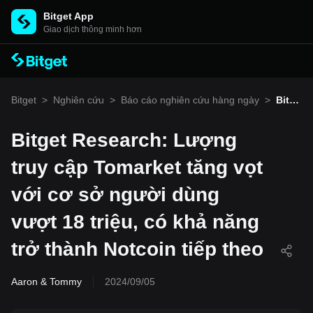
Bitget App
Giao dịch thông minh hơn
Bitget
>
Nghiên cứu
>
Báo cáo nghiên cứu hàng ngày
>
Bitge
t Res
earc
h: Lư
Bitget Research: Lượng
ợng t
ruy c
truy cập Tomarket tăng vọt
ập T
omar
với cơ sở người dùng
ket t
ăng
vọt v
vượt 18 triệu, có khả năng
ới cơ
sở n
trở thành Notcoin tiếp theo
gười
dùng
vượt
18 tri
Aaron & Tommy
2024/09/05
ệu, c
ó kh
ả nă