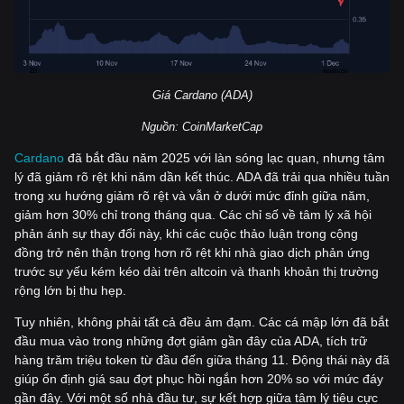
Giá Cardano (ADA)
Nguồn: CoinMarketCap
Cardano
đã bắt đầu năm 2025 với làn sóng lạc quan, nhưng tâm
lý đã giảm rõ rệt khi năm dần kết thúc. ADA đã trải qua nhiều tuần
trong xu hướng giảm rõ rệt và vẫn ở dưới mức đỉnh giữa năm,
giảm hơn 30% chỉ trong tháng qua. Các chỉ số về tâm lý xã hội
phản ánh sự thay đổi này, khi các cuộc thảo luận trong cộng
đồng trở nên thận trọng hơn rõ rệt khi nhà giao dịch phản ứng
trước sự yếu kém kéo dài trên altcoin và thanh khoản thị trường
rộng lớn bị thu hẹp.
Tuy nhiên, không phải tất cả đều ảm đạm. Các cá mập lớn đã bắt
đầu mua vào trong những đợt giảm gần đây của ADA, tích trữ
hàng trăm triệu token từ đầu đến giữa tháng 11. Động thái này đã
giúp ổn định giá sau đợt phục hồi ngắn hơn 20% so với mức đáy
gần đây. Với một số nhà đầu tư, sự kết hợp giữa tâm lý tiêu cực