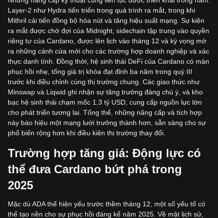
Layer-2 như Hydra tiến triển trong quá trình ra mắt, trong khi
Mithril cải tiến đồng bộ hóa nút và tăng hiệu suất mạng. Sự kiện
ra mắt được chờ đợi của Midnight, sidechain tập trung vào quyền
riêng tư của Cardano, được lên lịch vào tháng 12 và kỳ vọng mở
ra những cánh cửa mới cho các trường hợp doanh nghiệp và xác
thực danh tính. Đồng thời, hệ sinh thái DeFi của Cardano có màn
phục hồi nhẹ, tổng giá trị khóa đạt đỉnh ba năm trong quý III
trước khi điều chỉnh cùng thị trường chung. Các giao thức như
Minswap và Liqwid ghi nhận sự tăng trưởng đáng chú ý, và kho
bạc hệ sinh thái chạm mốc 1,3 tỷ USD, cung cấp nguồn lực lớn
cho phát triển tương lai. Tổng thể, những nâng cấp và tích hợp
này báo hiệu một mạng lưới trưởng thành hơn, sẵn sàng cho sự
phổ biến rộng hơn khi điều kiện thị trường thay đổi.
Trường hợp tăng giá: Động lực có
thể đưa Cardano bứt phá trong
2025
Mặc dù ADA thể hiện yếu trước thềm tháng 12, một số yếu tố có
thể tạo nền cho sự phục hồi đáng kể năm 2025. Về mặt lịch sử,