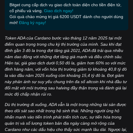
Bitget cung cấp dịch vụ giao dịch toàn diện cho tiền điện tử,
cổ phiếu và vàng.
Giao dịch ngay!
Gói quà chào mừng trị giá 6200 USDT dành cho người dùng
mới!
Đăng ký ngay!
Token ADA của Cardano bước vào tháng 12 năm 2025 tại một
điểm quan trọng trong chu kỳ thị trường của mình. Sau khi đạt
đỉnh gần 3 đô la trong đợt tăng giá 2021, ADA đã trải qua nhiều
năm dao động với những đợt tăng giá mạnh và điều chỉnh sâu.
Hiện tại, giá giao dịch dưới 0,50 đô la, giảm hơn 60% so với mức
đỉnh hàng năm, với vốn hóa thị trường giảm từ khoảng 40,8 tỷ đô
la vào đầu năm 2025 xuống còn khoảng 15,4 tỷ đô la. Đợt giảm
này phản ánh sự suy yếu chung trên đa số altcoin khi nhà đầu tư
đối mặt với môi trường sau halving đầy thận trọng và đánh giá lại
mức độ chấp nhận rủi ro.
Dù thị trường đi xuống, ADA vẫn là một trong những tài sản được
theo dõi sát sao nhất trong hệ sinh thái. Những người ủng hộ
nhấn mạnh vào tiến trình phát triển tích cực, sự tiến hóa trong
quản trị và số lượng token bản địa ngày càng mở rộng của
Cardano như các dấu hiệu cho thấy sức mạnh lâu dài. Ngược lại,