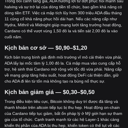
Trong bối cảnh tăng giá, ADA hưởng lợi từ đợt phục hồi mạnh sau
halving và sự trở lại của dòng tiền tổ chức, bao gồm khả năng có
dòng tiền ETF. Việc cá mập tích lũy hơn 300 triệu ADA đầu tháng
11 củng cố khả năng phục hồi dài hạn. Nếu các nâng cấp như
Hydra, Mithril và Midnight giúp mạng lưới tăng trưởng hoạt động,
Cardano có thể vượt vùng 1,50 đô la và tiến sát 2,00 đô la vào
cuối năm.
Kịch bản cơ sở — $0,90–$1,20
Kịch bản trung bình giả định môi trường vĩ mô cải thiện vừa phải,
ADA lấy lại mốc tâm lý 1,00 đô la. Cá mập mua vào cung cấp hỗ
trợ, hệ sinh thái Cardano mở rộng với tốc độ vừa phải. Nâng cấp
về mạng giúp tăng hiệu suất, hoạt động DeFi cải thiện dần, giữ
cho ADA đi lên từ tốn mà không tạo ra bùng nổ thực sự.
Kịch bản giảm giá — $0,30–$0,50
Trong điều kiện tiêu cực, Bitcoin không duy trì được đà tăng và
thanh khoản trên altcoin tiếp tục bị thu hẹp. Hoạt động on-chain
của Cardano tiếp tục giảm, bất ổn pháp lý ở Mỹ giới hạn sự tham
gia của tổ chức. Cạnh tranh mạnh từ các hệ Layer-1 khác càng
khiến thị phần của ADA bị thu hẹp, khiến token có thể tụt về các