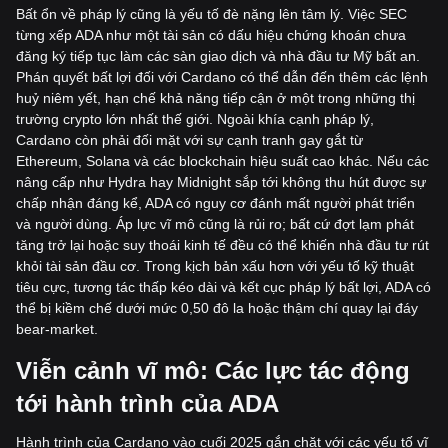
Bất ổn về pháp lý cũng là yếu tố đè nặng lên tâm lý. Việc SEC
từng xếp ADA như một tài sản có dấu hiệu chứng khoán chưa
đăng ký tiếp tục làm các sàn giao dịch và nhà đầu tư Mỹ bất an.
Phán quyết bất lợi đối với Cardano có thể dẫn đến thêm các lệnh
huỷ niêm yết, hạn chế khả năng tiếp cận ở một trong những thị
trường crypto lớn nhất thế giới. Ngoài khía cạnh pháp lý,
Cardano còn phải đối mặt với sự cạnh tranh gay gắt từ
Ethereum, Solana và các blockchain hiệu suất cao khác. Nếu các
nâng cấp như Hydra hay Midnight sắp tới không thu hút được sự
chấp nhận đáng kể, ADA có nguy cơ đánh mất người phát triển
và người dùng. Áp lực vĩ mô cũng là rủi ro; bất cứ đợt lạm phát
tăng trở lại hoặc suy thoái kinh tế đều có thể khiến nhà đầu tư rút
khỏi tài sản đầu cơ. Trong kịch bản xấu hơn với yếu tố kỹ thuật
tiêu cực, tương tác thấp kéo dài và kết cục pháp lý bất lợi, ADA có
thể bị kiềm chế dưới mức 0,50 đô la hoặc thậm chí quay lại đáy
bear-market.
Viễn cảnh vĩ mô: Các lực tác động
tới hành trình của ADA
Hành trình của Cardano vào cuối 2025 gắn chặt với các yếu tố vĩ