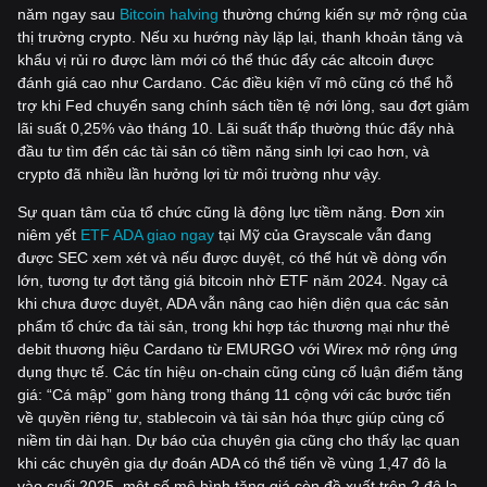
năm ngay sau
Bitcoin halving
thường chứng kiến sự mở rộng của
thị trường crypto. Nếu xu hướng này lặp lại, thanh khoản tăng và
khẩu vị rủi ro được làm mới có thể thúc đẩy các altcoin được
đánh giá cao như Cardano. Các điều kiện vĩ mô cũng có thể hỗ
trợ khi Fed chuyển sang chính sách tiền tệ nới lỏng, sau đợt giảm
lãi suất 0,25% vào tháng 10. Lãi suất thấp thường thúc đẩy nhà
đầu tư tìm đến các tài sản có tiềm năng sinh lợi cao hơn, và
crypto đã nhiều lần hưởng lợi từ môi trường như vậy.
Sự quan tâm của tổ chức cũng là động lực tiềm năng. Đơn xin
niêm yết
ETF ADA giao ngay
tại Mỹ của Grayscale vẫn đang
được SEC xem xét và nếu được duyệt, có thể hút về dòng vốn
lớn, tương tự đợt tăng giá bitcoin nhờ ETF năm 2024. Ngay cả
khi chưa được duyệt, ADA vẫn nâng cao hiện diện qua các sản
phẩm tổ chức đa tài sản, trong khi hợp tác thương mại như thẻ
debit thương hiệu Cardano từ EMURGO với Wirex mở rộng ứng
dụng thực tế. Các tín hiệu on-chain cũng củng cố luận điểm tăng
giá: “Cá mập” gom hàng trong tháng 11 cộng với các bước tiến
về quyền riêng tư, stablecoin và tài sản hóa thực giúp củng cố
niềm tin dài hạn. Dự báo của chuyên gia cũng cho thấy lạc quan
khi các chuyên gia dự đoán ADA có thể tiến về vùng 1,47 đô la
vào cuối 2025, một số mô hình tăng giá còn đề xuất trên 2 đô la