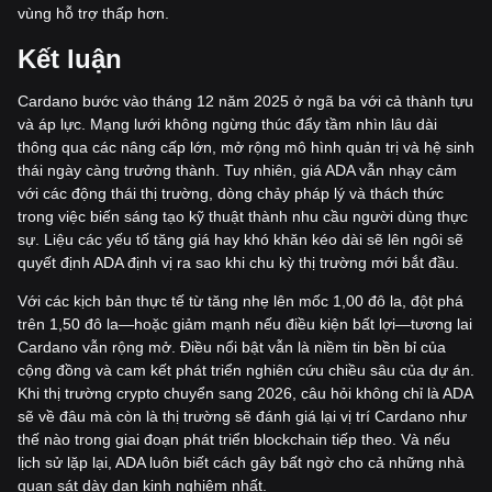
vùng hỗ trợ thấp hơn.
Kết luận
Cardano bước vào tháng 12 năm 2025 ở ngã ba với cả thành tựu
và áp lực. Mạng lưới không ngừng thúc đẩy tầm nhìn lâu dài
thông qua các nâng cấp lớn, mở rộng mô hình quản trị và hệ sinh
thái ngày càng trưởng thành. Tuy nhiên, giá ADA vẫn nhạy cảm
với các động thái thị trường, dòng chảy pháp lý và thách thức
trong việc biến sáng tạo kỹ thuật thành nhu cầu người dùng thực
sự. Liệu các yếu tố tăng giá hay khó khăn kéo dài sẽ lên ngôi sẽ
quyết định ADA định vị ra sao khi chu kỳ thị trường mới bắt đầu.
Với các kịch bản thực tế từ tăng nhẹ lên mốc 1,00 đô la, đột phá
trên 1,50 đô la—hoặc giảm mạnh nếu điều kiện bất lợi—tương lai
Cardano vẫn rộng mở. Điều nổi bật vẫn là niềm tin bền bỉ của
cộng đồng và cam kết phát triển nghiên cứu chiều sâu của dự án.
Khi thị trường crypto chuyển sang 2026, câu hỏi không chỉ là ADA
sẽ về đâu mà còn là thị trường sẽ đánh giá lại vị trí Cardano như
thế nào trong giai đoạn phát triển blockchain tiếp theo. Và nếu
lịch sử lặp lại, ADA luôn biết cách gây bất ngờ cho cả những nhà
quan sát dày dạn kinh nghiệm nhất.