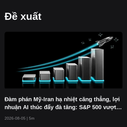
Đề xuất
Đàm phán Mỹ-Iran hạ nhiệt căng thẳng, lợi
nhuận AI thúc đẩy đà tăng: S&P 500 vượt
mốc 7.700 và lập kỷ lục mới
2026-08-05
|
5m