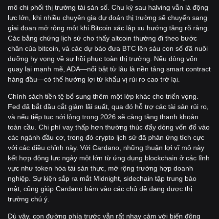
mô chi phối thị trường tài sản số. Chu kỳ sau halving vẫn là động
lực lớn, khi nhiều chuyên gia dự đoán thị trường sẽ chuyển sang
giai đoạn mở rộng một khi Bitcoin xác lập xu hướng tăng rõ ràng.
Các bằng chứng lịch sử cho thấy altcoin thường đi theo bước
chân của bitcoin, và các dự báo đưa BTC lên sáu con số đã nuôi
dưỡng hy vọng về sự hồi phục toàn thị trường. Nếu dòng vốn
quay lại mạnh mẽ, ADA—nổi bật từ lâu là nền tảng smart contract
hàng đầu—có thể hưởng lợi từ khẩu vị rủi ro cao trở lại.
Chính sách tiền tệ bổ sung thêm một lớp khác cho triển vọng.
Fed đã bắt đầu cắt giảm lãi suất, qua đó hỗ trợ các tài sản rủi ro,
và nếu tiếp tục nới lỏng trong 2026 sẽ càng tăng thanh khoản
toàn cầu. Chi phí vay thấp hơn thường thúc đẩy dòng vốn đổ vào
các ngành đầu cơ, trong đó crypto lịch sử đã phản ứng tích cực
với các điều chỉnh này. Với Cardano, những thuận lợi vĩ mô này
kết hợp động lực ngày một lớn từ ứng dụng blockchain ở các lĩnh
vực như token hóa tài sản thực, mở rộng trường hợp doanh
nghiệp. Sự kiện sắp ra mắt Midnight, sidechain tập trung bảo
mật, cũng giúp Cardano bám vào các chủ đề đang được thị
trường chú ý.
Dù vậy, con đường phía trước vẫn rất nhạy cảm với biến động