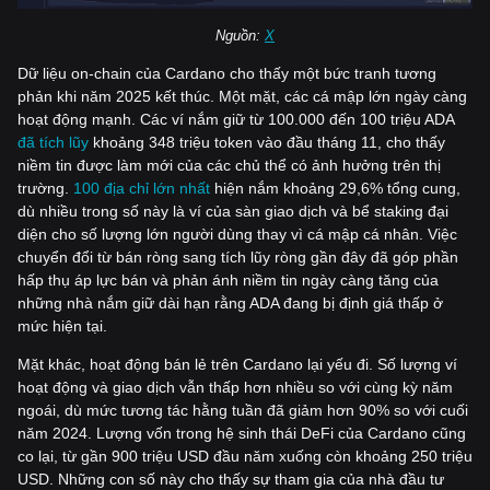
Nguồn:
X
Dữ liệu on-chain của Cardano cho thấy một bức tranh tương
phản khi năm 2025 kết thúc. Một mặt, các cá mập lớn ngày càng
hoạt động mạnh. Các ví nắm giữ từ 100.000 đến 100 triệu ADA
đã tích lũy
khoảng 348 triệu token vào đầu tháng 11, cho thấy
niềm tin được làm mới của các chủ thể có ảnh hưởng trên thị
trường.
100 địa chỉ lớn nhất
hiện nắm khoảng 29,6% tổng cung,
dù nhiều trong số này là ví của sàn giao dịch và bể staking đại
diện cho số lượng lớn người dùng thay vì cá mập cá nhân. Việc
chuyển đổi từ bán ròng sang tích lũy ròng gần đây đã góp phần
hấp thụ áp lực bán và phản ánh niềm tin ngày càng tăng của
những nhà nắm giữ dài hạn rằng ADA đang bị định giá thấp ở
mức hiện tại.
Mặt khác, hoạt động bán lẻ trên Cardano lại yếu đi. Số lượng ví
hoạt động và giao dịch vẫn thấp hơn nhiều so với cùng kỳ năm
ngoái, dù mức tương tác hằng tuần đã giảm hơn 90% so với cuối
năm 2024. Lượng vốn trong hệ sinh thái DeFi của Cardano cũng
co lại, từ gần 900 triệu USD đầu năm xuống còn khoảng 250 triệu
USD. Những con số này cho thấy sự tham gia của nhà đầu tư