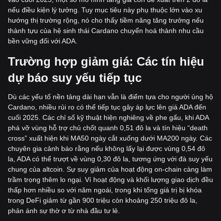
nếu điều kiện lý tưởng. Tuy mục tiêu này phụ thuộc lớn vào xu
hướng thị trường rộng, nó cho thấy tiềm năng tăng trưởng nếu
thành tựu của hệ sinh thái Cardano chuyển hoá thành nhu cầu
bền vững đối với ADA.
Trường hợp giảm giá: Các tín hiệu
dự báo suy yếu tiếp tục
Dù các yếu tố nền tảng dài hạn vẫn là điểm tựa cho người ủng hộ
Cardano, nhiều rủi ro có thể tiếp tục gây áp lực lên giá ADA đến
cuối 2025. Các chỉ số kỹ thuật hiện nghiêng về phe gấu, khi ADA
phá vỡ vùng hỗ trợ chủ chốt quanh 0,51 đô la và tín hiệu “death
cross” xuất hiện khi MA50 ngày cắt xuống dưới MA200 ngày. Các
chuyên gia cảnh báo rằng nếu không lấy lại được vùng 0,54 đô
la, ADA có thể trượt về vùng 0,30 đô la, tương ứng với đà suy yếu
chung của altcoin. Sự suy giảm của hoạt động on-chain càng làm
trầm trọng thêm lo ngại. Ví hoạt động và khối lượng giao dịch đều
thấp hơn nhiều so với năm ngoái, trong khi tổng giá trị bị khóa
trong DeFi giảm từ gần 900 triệu còn khoảng 250 triệu đô la,
phản ánh sự thờ ơ từ nhà đầu tư lẻ.