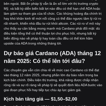
bên ngoài. Bất ổn pháp lý vẫn là ẩn số lớn với thị trường crypto
Mỹ, và bất kỳ diễn biến bất lợi nào đều có thể hạn chế ADA hoặc
làm giảm sự tham gia của tổ chức. Các khủng hoảng địa chính trị
hay khó khăn kinh tế mới nổi cũng có thể đảo ngược tâm lý rủi ro
rất nhanh, khiến nhà đầu tư rút khỏi altcoin. Các rủi ro vĩ mô này
cho thấy sự cân bằng mong manh mà Cardano phải đối mặt: dù
điều kiện tổng thể có thể thuận lợi cho phục hồi, nhưng bất kỳ
biến động nào về pháp lý hay toàn cầu đều có thể kìm hãm
upside của ADA trong những tháng tới.
Dự báo giá Cardano (ADA) tháng 12
năm 2025: Có thể lên tới đâu?
Các chuyên gia vẫn còn chia rẽ về mức cao Cardano có thể đạt
vào tháng 12 năm 2025, nhưng phần lớn dự báo nằm trong ba
kịch bản chính. Điều kiện thị trường, khả năng được chấp nhận
rộng rãi và sự rõ ràng về pháp lý sẽ quyết định liệu ADA bước vào
giai đoạn phục hồi hay tiếp tục chịu áp lực giảm giá.
Kịch bản tăng giá — $1,50–$2,00