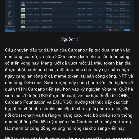
Nguồn:
X
Câu chuyện đầu tư dài hạn của Cardano tiếp tục dựa mạnh vào
nền tảng của nó, và năm 2025 chứng kiến nhiều tiến triển củng
cố triển vọng này. Mạng lưới đã vượt mốc 11 triệu token bản địa
được phát hành on-chain, một dấu mốc cho thấy sự chấp nhận
ngày càng lan rộng ở cả meme token, tài sản cộng đồng, NFT và
nền tảng DeFi mới. Sự mở rộng này song hành với tiến bộ lớn về
quản trị khi Cardano tiến sâu hơn vào kỷ nguyên Voltaire. Quỹ hệ
sinh thái 70 triệu USD được đề xuất, với sự hậu thuẫn từ IOHK,
Cardano Foundation và EMURGO, hướng tới thúc đẩy các tích
hợp then chốt như stablecoin cấp tổ chức, giải pháp lưu ký, cầu
nối cross-chain và hạ tầng ví nâng cao. Việc bỏ phiếu sớm thông
qua hệ thống đại diện uỷ quyền của Cardano cho thấy sự tương
tác mạnh từ cộng đồng và ủng hộ rộng rãi cho sáng kiến này.
Những nâng cấp kỹ thuật cũng liên tục được triển khai trong năm.