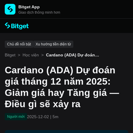
Bitget App
Giao dịch thông minh hơn
Chủ đề nổi bật
Xu hướng tiền điện tử
Bitget
>
Học viện
>
Cardano (ADA) Dự đoán g
iá tháng 12 năm 2025: Giả
m giá hay Tăng giá — Điề
Cardano (ADA) Dự đoán
u gì sẽ xảy ra
giá tháng 12 năm 2025:
Giảm giá hay Tăng giá —
Điều gì sẽ xảy ra
2025-12-02
|
5m
Người mới