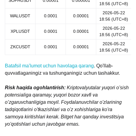
SOPHUSDT
0.00001
0.000001
18:56 (UTC+8)
2026-05-22
WALUSDT
0.0001
0.00001
18:56 (UTC+8)
2026-05-22
XPLUSDT
0.0001
0.00001
18:56 (UTC+8)
2026-05-22
ZKCUSDT
0.0001
0.00001
18:56 (UTC+8)
Batafsil ma'lumot uchun havolaga qarang
. Qo'llab-
quvvatlaganingiz va tushunganingiz uchun tashakkur.
Risk haqida ogohlantirish:
Kriptovalyutalar yuqori o'sish
potensialiga qaramay, yuqori bozor xavfi va
o’zgaruvchanligiga moyil. Foydalanuvchilar o'zlarining
tadqiqotlarini o'tkazishlari va o'z xohishlariga ko'ra
sarmoya kiritishlari kerak. Bitget har qanday investitsiya
yo'qotishlari uchun javobgar emas.