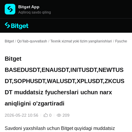
Bitget App
Aqlliroq savdo qiling
Bitget
/
Qo’llab-quvvatlash
/
Texnik xizmat yoki tizim yangilanishlari
/
Fyuchers T
Bitget
BASEDUSDT,ENAUSDT,INITUSDT,NEWTUS
DT,SOPHUSDT,WALUSDT,XPLUSDT,ZKCUS
DT muddatsiz fyucherslari uchun narx
aniqligini o'zgartiradi
2026-05-22 10:56
0
209
Savdoni yaxshilash uchun Bitget quyidagi muddatsiz