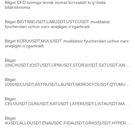
Bitget CFD tizimiga texnik xizmat ko'rsatish to'g'risida
bildirishnoma
Bitget BIGTIMEUSDT,LABUSDT,USTCUSDT muddatsiz
fyucherslari uchun narx aniqligini o'zgartiradi
Bitget KORUUSDT,MUUUSDT muddatsiz fyucherslari uchun narx
aniqligini o'zgartiradi
Bitget
1INCHUSDT,IOSTUSDT,OPNUSDT,STORJUSDT,SXTUSDT,XAIU
SDT,YBUSDT,ZORAUSDT muddatsiz fyucherslari uchun narx
aniqligini o'zgartiradi
Bitget
1000XECUSDT,ASTRUSDT,LAUSDT,NEIROCTOUSDT,QTUMUS
DT,ROSEUSDT,SOXSUSDT,THEUSDT,TAIKOUSDT muddatsiz
fyucherslari uchun narx aniqligini o'zgartiradi
Bitget
CELOUSDT,GUNUSDT,KATUSDT,LAYERUSDT,LISTAUSDT,MAN
TRAUSDT,MIRAUSDT,SCRTUSDT,WLFIUSDC muddatsiz
fyucherslari uchun narx aniqligini o'zgartiradi
Bitget
4USDT,ALLOUSDT,ENAUSDC,FIDAUSDT,GRASSUSDT,HYPERU
SDT,MEUSDT,RENDERUSDT,SANTOSUSDT muddatsiz
fyucherslari uchun narx aniqligini o'zgartiradi