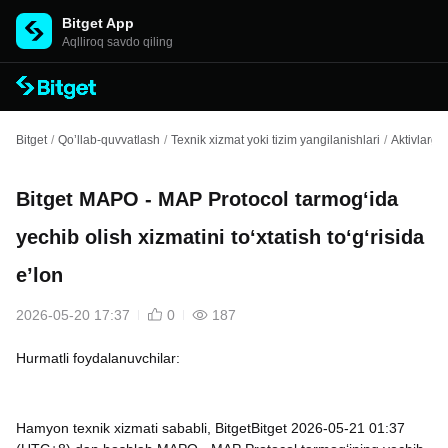
Bitget App
Aqlliroq savdo qiling
Bitget
/
Qo’llab-quvvatlash
/
Texnik xizmat yoki tizim yangilanishlari
/
Aktivlarga 
Bitget MAPO - MAP Protocol tarmog‘ida
yechib olish xizmatini to‘xtatish to‘g‘risida
e’lon
2026-05-20 17:37
0
187
Hurmatli foydalanuvchilar:
Hamyon texnik xizmati sababli, BitgetBitget 2026-05-21 01:37