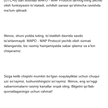
(UTC+8) dan boshlab MAPO - MAP Protocol tarmog‘ining yechib
olish funksiyasini to‘xtatadi, ochilish sanasi qo‘shimcha ravishda
ma’lum qilinadi.
Iltimos, shuni yodda tuting, to‘xtatilish davrida savdo
ta’sirlanmaydi. MAPO - MAP Protocol yechib olish xizmati
tiklanganda, biz rasmiy hamjamiyatda xabar qilamiz va e’lon
chiqaramiz.
Sizga kelib chiqishi mumkin bo‘lgan noqulayliklar uchun chuqur
uzr so‘raymiz, tushunishingizni so‘raymiz. Iltimos, eng so‘nggi
xabarnomalarni rasmiy kanallar orqali oling. Bitgetni qo‘llab-
quvvatlaganingiz uchun rahmat!