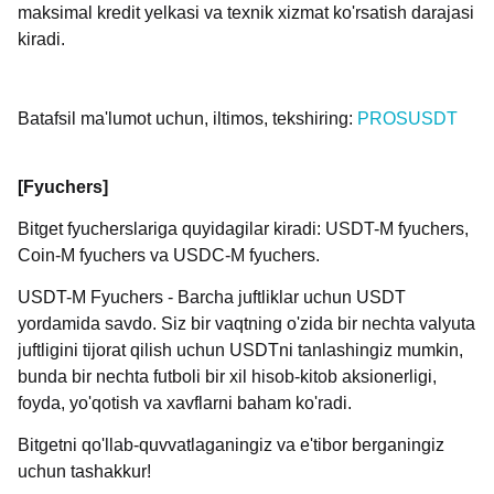
maksimal kredit yelkasi va texnik xizmat ko'rsatish darajasi
kiradi.
Batafsil ma'lumot uchun, iltimos, tekshiring:
PROSUSDT
[Fyuchers]
Bitget fyucherslariga quyidagilar kiradi: USDT-M fyuchers,
Coin-M fyuchers va USDC-M fyuchers.
USDT-M Fyuchers - Barcha juftliklar uchun USDT
yordamida savdo. Siz bir vaqtning o'zida bir nechta valyuta
juftligini tijorat qilish uchun USDTni tanlashingiz mumkin,
bunda bir nechta futboli bir xil hisob-kitob aksionerligi,
foyda, yo'qotish va xavflarni baham ko'radi.
Bitgetni qo'llab-quvvatlaganingiz va e'tibor berganingiz
uchun tashakkur!