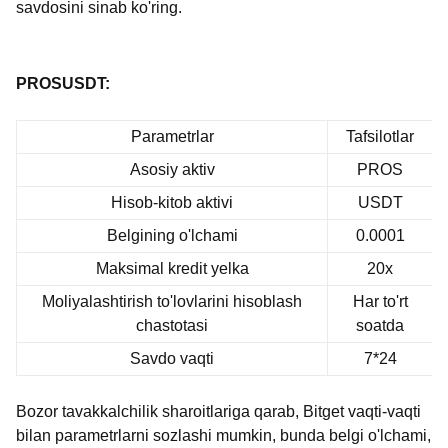
savdosini sinab ko'ring.
PROSUSDT:
Parametrlar
Tafsilotlar
Asosiy aktiv
PROS
Hisob-kitob aktivi
USDT
Belgining o'lchami
0.0001
Maksimal kredit yelka
20x
Moliyalashtirish to'lovlarini hisoblash
Har to'rt
chastotasi
soatda
Savdo vaqti
7*24
Bozor tavakkalchilik sharoitlariga qarab, Bitget vaqti-vaqti
bilan parametrlarni sozlashi mumkin, bunda belgi o'lchami,