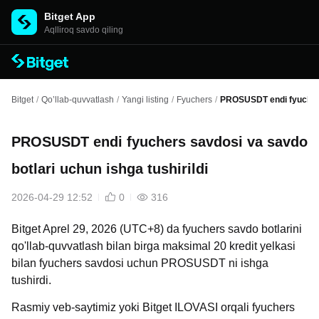
Bitget App
Aqlliroq savdo qiling
Bitget
/
Qo’llab-quvvatlash
/
Yangi listing
/
Fyuchers
/
PROSUSDT endi fyuchers 
PROSUSDT endi fyuchers savdosi va savdo
botlari uchun ishga tushirildi
2026-04-29 12:52
0
316
Bitget Aprel 29, 2026 (UTC+8) da fyuchers savdo botlarini
qo'llab-quvvatlash bilan birga maksimal 20 kredit yelkasi
bilan fyuchers savdosi uchun PROSUSDT ni ishga
tushirdi.
Rasmiy veb-saytimiz
yoki Bitget ILOVASI orqali fyuchers