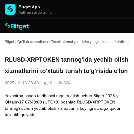
Bitget App
Aqlliroq savdo qiling
Bitget
/
Qo’llab-quvvatlash
/
Texnik xizmat yoki tizim yangilanishlari
/
Aktivlarga 
RLUSD-XRPTOKEN tarmog'ida yechib olish
xizmatlarini to'xtatib turish to'g'risida e'lon
2025-10-16 23:49
0
324
Yaxshiroq savdo tajribasini taqdim etish uchun Bitget 2025-yil
Oktabr-17 07:49:00 (UTC+8) boshlab RLUSD-XRPTOKEN
tarmog‘i uchun yechib olish xizmatlarini keyingi sanaga qadar
to‘xtatib qo‘yadi.