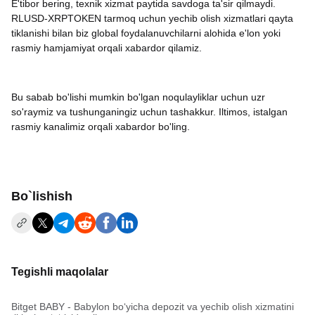
E'tibor bering, texnik xizmat paytida savdoga ta'sir qilmaydi.
RLUSD-XRPTOKEN tarmoq uchun yechib olish xizmatlari qayta
tiklanishi bilan biz global foydalanuvchilarni alohida e'lon yoki
rasmiy hamjamiyat orqali xabardor qilamiz.
Bu sabab bo'lishi mumkin bo'lgan noqulayliklar uchun uzr
so'raymiz va tushunganingiz uchun tashakkur. Iltimos, istalgan
rasmiy kanalimiz orqali xabardor bo'ling.
Bo`lishish
Tegishli maqolalar
Bitget BABY - Babylon bo‘yicha depozit va yechib olish xizmatini