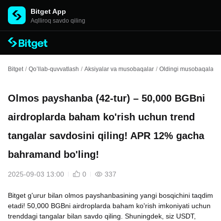
Bitget App
Aqlliroq savdo qiling
Bitget
/
Qo’llab-quvvatlash
/
Aksiyalar va musobaqalar
/
Oldingi musobaqalar va
Olmos payshanba (42-tur) – 50,000 BGBni
airdroplarda baham ko'rish uchun trend
tangalar savdosini qiling! APR 12% gacha
bahramand bo'ling!
2025-09-03 13:00
0
337
Bitget g'urur bilan olmos payshanbasining yangi bosqichini taqdim
etadi! 50,000 BGBni airdroplarda baham ko'rish imkoniyati uchun
trenddagi tangalar bilan savdo qiling. Shuningdek, siz USDT,