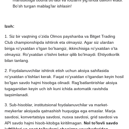
mahsulotiga obuna bo'ladi va foizlarni yig'ishda davom etadi.
Bo'sh turgan mablag'lar ishlasin!
Izoh:
1. Siz bir vaqtning o'zida Olmos payshanba va Bitget Trading
Club championshipda ishtirok eta olmaysiz. Agar siz ulardan
biriga ro'yxatdan o'tgan bo'lsangiz, ikkinchisiga ro'yxatdan o'ta
olmaysiz. Ro'yxatdan o'tishni bekor qilib bo'lmaydi. Ehtiyotkorlik
bilan tanlang.
2. Foydalanuvchilar ishtirok etish uchun aksiya sahifasida
ro'yxatdan o'tishlari kerak. Faqat ro'yxatdan o'tgandan keyin hosil
bo'lgan savdo hajmi hisobga olinadi. Rag'batlantirishlar aksiya
tugaganidan keyin uch ish kuni ichida avtomatik ravishda
taqsimlanadi.
3. Sub-hisoblar, institutsional foydalanuvchilar va market-
meykerlar aksiyada qatnashish huquqiga ega emaslar. Marja
savdosi, konvertatsiya savdosi, nusxa savdosi, grid savdosi va
API savdo hajmi hisob-kitobga kiritilmagan.
Nol to'lovli savdo