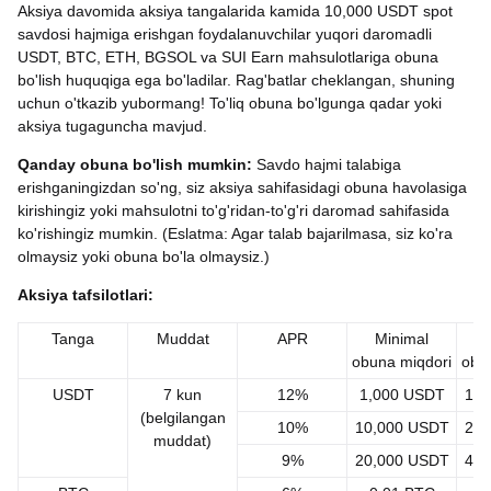
Aksiya davomida aksiya tangalarida kamida 10,000 USDT spot
savdosi hajmiga erishgan foydalanuvchilar yuqori daromadli
USDT, BTC, ETH, BGSOL va SUI Earn mahsulotlariga obuna
bo'lish huquqiga ega bo'ladilar. Rag'batlar cheklangan, shuning
uchun o'tkazib yubormang! To'liq obuna bo'lgunga qadar yoki
aksiya tugaguncha mavjud.
Qanday obuna bo'lish mumkin
:
Savdo hajmi talabiga
erishganingizdan so'ng, siz aksiya sahifasidagi obuna havolasiga
kirishingiz yoki mahsulotni to'g'ridan-to'g'ri daromad sahifasida
ko'rishingiz mumkin. (Eslatma: Agar talab bajarilmasa, siz ko'ra
olmaysiz yoki obuna bo'la olmaysiz.)
Aksiya tafsilotlari:
Tanga
Muddat
APR
Minimal
M
obuna miqdori
obu
USDT
7 kun
12%
1,000 USDT
10,
(belgilangan
10%
10,000 USDT
20,
muddat)
9%
20,000 USDT
40,