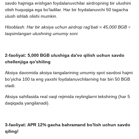
savdo hajmiga erishgan foydalanuvchilar airdropning bir ulushini
olish huquqiga ega bo'ladilar. Har bir foydalanuvchi 50 tagacha
ulush ishlab olishi mumkin.
Hisoblash: Har bir aksiya uchun airdrop rag'bati = 45,000 BGB ÷
taqsimlangan ulushning umumiy soni
2-faoliyat: 5,000 BGB ulushiga da'vo qilish uchun savdo
chellenjiga qo'shiling
Aksiya davomida aksiya tangalarining umumiy spot savdosi hajmi
bo'yicha 100 ta eng yaxshi foydalanuvchilarning har biri 50 BGB
oladi.
Aksiya sahifasida real vaqt rejimida reytinglarni tekshiring (har 5
daqiqada yangilanadi).
3-faoliyat: APR 12% gacha bahramand bo'lish uchun savdo
qiling!