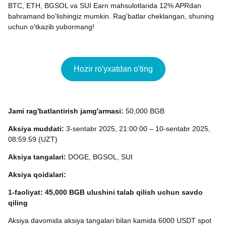
BTC, ETH, BGSOL va SUI Earn mahsulotlarida 12% APRdan
bahramand bo'lishingiz mumkin. Rag'batlar cheklangan, shuning
uchun o'tkazib yubormang!
Hozir ro'yxatdan o'ting
Jami rag'batlantirish jamg'armasi:
50,000 BGB
Aksiya muddati:
3-sentabr 2025, 21:00:00 – 10-sentabr 2025,
08:59:59 (UZT)
Aksiya tangalari:
DOGE, BGSOL, SUI
Aksiya qoidalari:
1-faoliyat: 45,000 BGB ulushini talab qilish uchun savdo
qiling
Aksiya davomida aksiya tangalari bilan kamida 6000 USDT spot