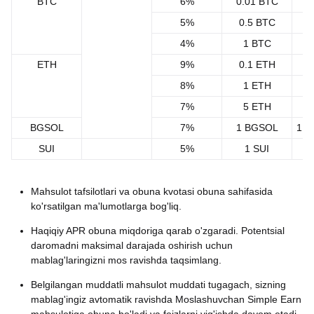
BTC
6%
0.01 BTC
0
5%
0.5 BTC
4%
1 BTC
1
ETH
9%
0.1 ETH
8%
1 ETH
7%
5 ETH
BGSOL
7%
1 BGSOL
1,0
SUI
5%
1 SUI
11
Mahsulot tafsilotlari va obuna kvotasi obuna sahifasida
ko'rsatilgan ma'lumotlarga bog'liq.
Haqiqiy APR obuna miqdoriga qarab o'zgaradi. Potentsial
daromadni maksimal darajada oshirish uchun
mablag'laringizni mos ravishda taqsimlang.
Belgilangan muddatli mahsulot muddati tugagach, sizning
mablag'ingiz avtomatik ravishda Moslashuvchan Simple Earn