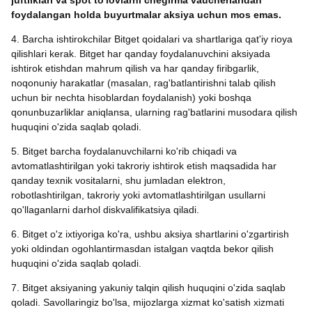
juftliklari va spot to'lovlarni chegirma vaucherlaridan
foydalangan holda buyurtmalar aksiya uchun mos emas.
4. Barcha ishtirokchilar Bitget qoidalari va shartlariga qat'iy rioya
qilishlari kerak. Bitget har qanday foydalanuvchini aksiyada
ishtirok etishdan mahrum qilish va har qanday firibgarlik,
noqonuniy harakatlar (masalan, rag'batlantirishni talab qilish
uchun bir nechta hisoblardan foydalanish) yoki boshqa
qonunbuzarliklar aniqlansa, ularning rag'batlarini musodara qilish
huquqini o'zida saqlab qoladi.
5. Bitget barcha foydalanuvchilarni ko'rib chiqadi va
avtomatlashtirilgan yoki takroriy ishtirok etish maqsadida har
qanday texnik vositalarni, shu jumladan elektron,
robotlashtirilgan, takroriy yoki avtomatlashtirilgan usullarni
qo'llaganlarni darhol diskvalifikatsiya qiladi.
6. Bitget o'z ixtiyoriga ko'ra, ushbu aksiya shartlarini o'zgartirish
yoki oldindan ogohlantirmasdan istalgan vaqtda bekor qilish
huquqini o'zida saqlab qoladi.
7. Bitget aksiyaning yakuniy talqin qilish huquqini o'zida saqlab
qoladi. Savollaringiz bo'lsa, mijozlarga xizmat ko'satish xizmati