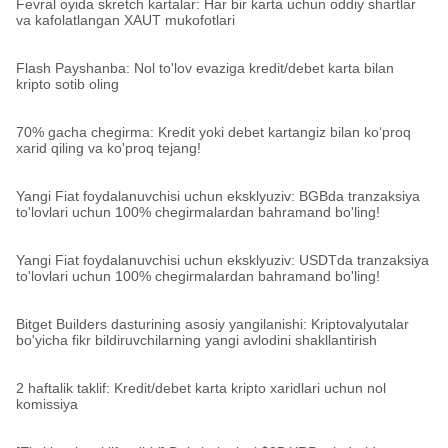
Fevral oyida skretch kartalar: Har bir karta uchun oddiy shartlar
va kafolatlangan XAUT mukofotlari
Flash Payshanba: Nol to'lov evaziga kredit/debet karta bilan
kripto sotib oling
70% gacha chegirma: Kredit yoki debet kartangiz bilan koʻproq
xarid qiling va ko'proq tejang!
Yangi Fiat foydalanuvchisi uchun eksklyuziv: BGBda tranzaksiya
to'lovlari uchun 100% chegirmalardan bahramand bo'ling!
Yangi Fiat foydalanuvchisi uchun eksklyuziv: USDTda tranzaksiya
to'lovlari uchun 100% chegirmalardan bahramand bo'ling!
Bitget Builders dasturining asosiy yangilanishi: Kriptovalyutalar
bo'yicha fikr bildiruvchilarning yangi avlodini shakllantirish
2 haftalik taklif: Kredit/debet karta kripto xaridlari uchun nol
komissiya