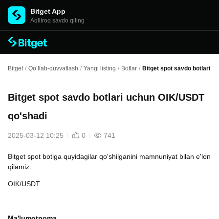
Bitget App
Aqlliroq savdo qiling
Bitget
/
Qo’llab-quvvatlash
/
Yangi listing
/
Botlar
/
Bitget spot savdo botlari 
Bitget spot savdo botlari uchun OIK/USDT
qo'shadi
2025-03-12 10:25
0
741
Bitget spot botiga quyidagilar qo'shilganini mamnuniyat bilan e'lon
qilamiz:
OIK/USDT
Ma'lumotnoma