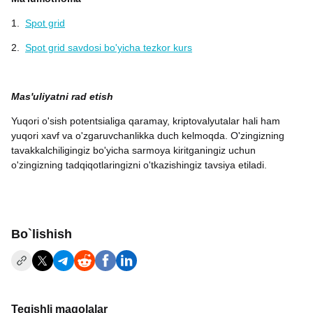
1.
Spot grid
2.
Spot grid savdosi bo'yicha tezkor kurs
Mas'uliyatni rad etish
Yuqori o'sish potentsialiga qaramay, kriptovalyutalar hali ham
yuqori xavf va o'zgaruvchanlikka duch kelmoqda. O'zingizning
tavakkalchiligingiz bo'yicha sarmoya kiritganingiz uchun
o'zingizning tadqiqotlaringizni o'tkazishingiz tavsiya etiladi.
Bo`lishish
Tegishli maqolalar