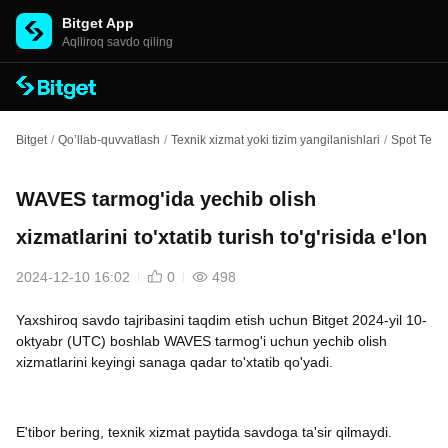
Bitget App
Aqlliroq savdo qiling
Bitget
/
Qo’llab-quvvatlash
/
Texnik xizmat yoki tizim yangilanishlari
/
Spot Texni
WAVES tarmog'ida yechib olish
xizmatlarini to'xtatib turish to'g'risida e'lon
2024-12-10 16:02
0
498
Yaxshiroq savdo tajribasini taqdim etish uchun Bitget 2024-yil 10-
oktyabr (UTC) boshlab WAVES tarmog'i uchun yechib olish
xizmatlarini keyingi sanaga qadar to'xtatib qo'yadi.
E'tibor bering, texnik xizmat paytida savdoga ta'sir qilmaydi.