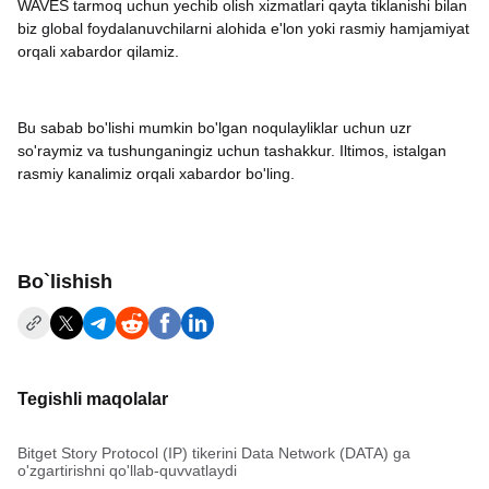
WAVES tarmoq uchun yechib olish xizmatlari qayta tiklanishi bilan
biz global foydalanuvchilarni alohida e'lon yoki rasmiy hamjamiyat
orqali xabardor qilamiz.
Bu sabab bo'lishi mumkin bo'lgan noqulayliklar uchun uzr
so'raymiz va tushunganingiz uchun tashakkur. Iltimos, istalgan
rasmiy kanalimiz orqali xabardor bo'ling.
Bo`lishish
Tegishli maqolalar
Bitget Story Protocol (IP) tikerini Data Network (DATA) ga
o'zgartirishni qo'llab-quvvatlaydi