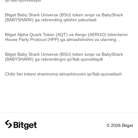
qo'llab-quvvatlaydi
Bitget Baby Shark Universe (BSU) token svopi va BabyShark
(BABYSHARK) ga rebrending qilishni yakunladi
Bitget Alpha Quark Token (AQT) va Aergo (AERGO) tokenlarini
House Party Protocol (HPP) ga almashtirishni va ularning
migratsiyasini yakunladi
Bitget Baby Shark Universe (BSU) token svopi va BabyShark
(BABYSHARK) ga rebrendingni qo'llab-quvvatlaydi
Chiliz fan tokeni shartnoma almashinuvini qo'llab-quvvatlash
© 2026 Bitget