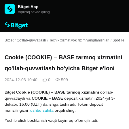
Bitget App
Aqlliroq savdo qiling
Bitget
/
Qo’llab-quvvatlash
/
Texnik xizmat yoki tizim yangilanishlari
/
Spot Texni
Cookie (COOKIE) – BASE tarmoq xizmatini
qo'llab-quvvatlash bo'yicha Bitget e'loni
2024-12-03 10:40
0
509
Bitget
Cookie (COOKIE) – BASE tarmoq xizmatini
qo'llab-
quvvatlaydi va
COOKIE – BASE
depozit xizmatini 2024-yil 3-
dekabr, 16:00 (UZT) da ishga tushiradi. Token depozit
manzilingizni
ushbu sahifa
orqali oling.
Yechib olish boshlanish vaqti keyinroq e'lon qilinadi.