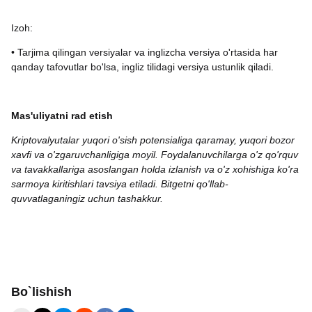
Izoh:
• Tarjima qilingan versiyalar va inglizcha versiya o'rtasida har
qanday tafovutlar bo'lsa, ingliz tilidagi versiya ustunlik qiladi.
Mas'uliyatni rad etish
Kriptovalyutalar yuqori o'sish potensialiga qaramay, yuqori bozor
xavfi va o'zgaruvchanligiga moyil. Foydalanuvchilarga o'z qo'rquv
va tavakkallariga asoslangan holda izlanish va o'z xohishiga ko'ra
sarmoya kiritishlari tavsiya etiladi. Bitgetni qo'llab-
quvvatlaganingiz uchun tashakkur.
Bo`lishish