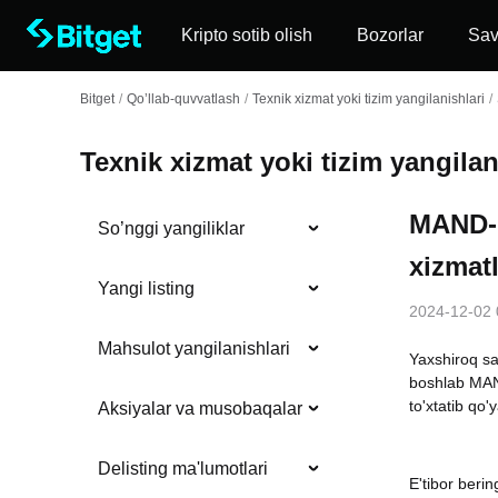
Kripto sotib olish
Bozorlar
Sa
Bitget
/
Qo’llab-quvvatlash
/
Texnik xizmat yoki tizim yangilanishlari
/
Texnik xizmat yoki tizim yangilan
MAND-D
So’nggi yangiliklar
xizmatl
Yangi listing
2024-12-02 
Mahsulot yangilanishlari
Yaxshiroq sa
boshlab MAN
to'xtatib qo'y
Aksiyalar va musobaqalar
Delisting ma'lumotlari
E'tibor beri