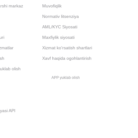
arshi markaz
Muvofiqlik
Normativ litsenziya
AML/KYC Siyosati
uri
Maxfiylik siyosati
izmatlar
Xizmat ko'rsatish shartlari
ash
Xavf haqida ogohlantirish
uklab olish
APP yuklab olish
i
iyasi API