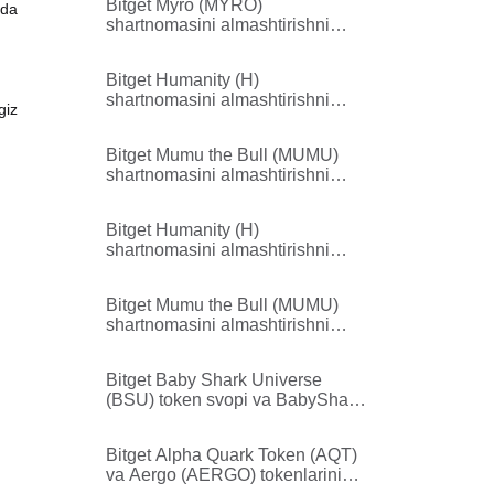
Bitget Myro (MYRO)
ida
shartnomasini almashtirishni
qo'llab-quvvatlaydi
Bitget Humanity (H)
shartnomasini almashtirishni
giz
yakunladi
Bitget Mumu the Bull (MUMU)
shartnomasini almashtirishni
yakunladi
Bitget Humanity (H)
shartnomasini almashtirishni
qo'llab-quvvatlaydi
Bitget Mumu the Bull (MUMU)
shartnomasini almashtirishni
qo'llab-quvvatlaydi
Bitget Baby Shark Universe
(BSU) token svopi va BabyShark
(BABYSHARK) ga rebrending
qilishni yakunladi
Bitget Alpha Quark Token (AQT)
va Aergo (AERGO) tokenlarini