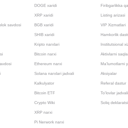
DOGE xaridi
Firibgarlikka q
XRP xaridi
Listing arizasi
blok savdosi
BGB xaridi
VIP Xizmatlari
SHIB xaridi
Hamkorlik dast
Kripto narxlari
Institutsional x
si
Bitcoin narxi
Aktivlarni saql
avdosi
Ethereum narxi
Ma'lumotlarni y
i
Solana narxlari jadvali
Aksiyalar
Kalkulyator
Referal dastur
Bitcoin ETF
To'lovlar jadval
Crypto Wiki
Soliq deklarats
XRP narxi
Pi Nerwork narxi