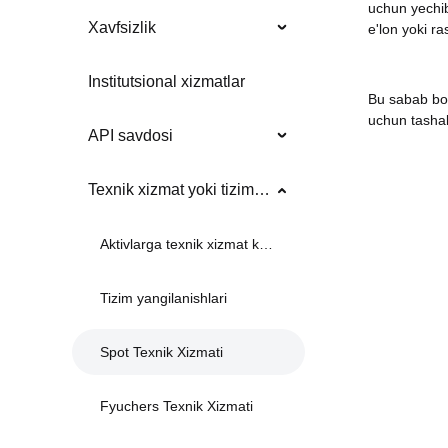
uchun yechib 
Xavfsizlik
e'lon yoki r
Institutsional xizmatlar
Bu sabab bo'
uchun tashak
API savdosi
Texnik xizmat yoki tizim yangilanishlari
Aktivlarga texnik xizmat ko'rsatish
Tizim yangilanishlari
Spot Texnik Xizmati
Fyuchers Texnik Xizmati