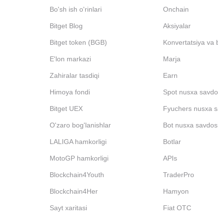
Bo'sh ish o'rinlari
Onchain
Bitget Blog
Aksiyalar
Bitget token (BGB)
Konvertatsiya va 
E'lon markazi
Marja
Zahiralar tasdiqi
Earn
Himoya fondi
Spot nusxa savdo
Bitget UEX
Fyuchers nusxa s
O'zaro bog'lanishlar
Bot nusxa savdos
LALIGA hamkorligi
Botlar
MotoGP hamkorligi
APIs
Blockchain4Youth
TraderPro
Blockchain4Her
Hamyon
Sayt xaritasi
Fiat OTC