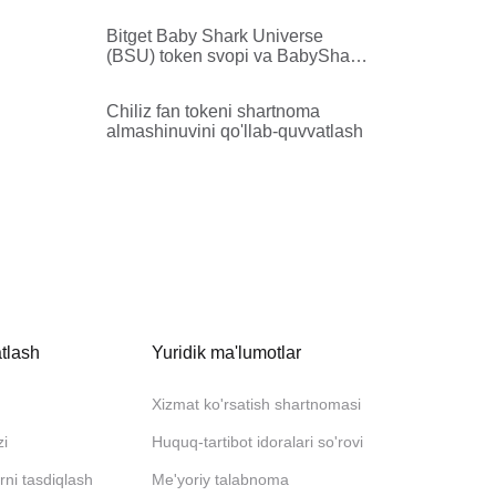
House Party Protocol (HPP) ga
almashtirishni va ularning
Bitget Baby Shark Universe
migratsiyasini yakunladi
(BSU) token svopi va BabyShark
(BABYSHARK) ga rebrendingni
qo'llab-quvvatlaydi
Chiliz fan tokeni shartnoma
almashinuvini qo'llab-quvvatlash
tlash
Yuridik ma'lumotlar
Xizmat ko'rsatish shartnomasi
zi
Huquq-tartibot idoralari so'rovi
rni tasdiqlash
Me'yoriy talabnoma