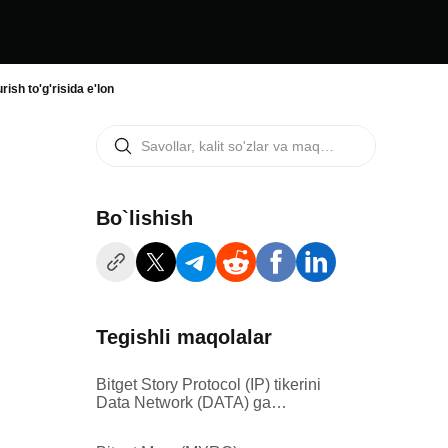
ish to'g'risida e'lon
Bo`lishish
Tegishli maqolalar
Bitget Story Protocol (IP) tikerini
Data Network (DATA) ga
o'zgartirishni qo'llab-quvvatlaydi