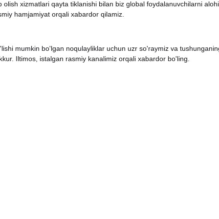
olish xizmatlari qayta tiklanishi bilan biz global foydalanuvchilarni aloh
asmiy hamjamiyat orqali xabardor qilamiz.
lishi mumkin bo'lgan noqulayliklar uchun uzr so'raymiz va tushunganin
kur. Iltimos, istalgan rasmiy kanalimiz orqali xabardor bo'ling.