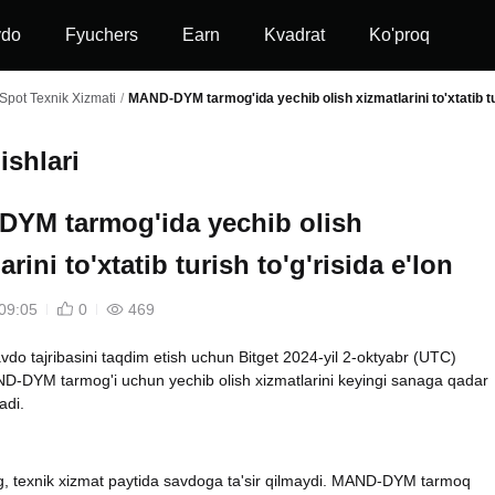
vdo
Fyuchers
Earn
Kvadrat
Ko'proq
Spot Texnik Xizmati
/
MAND-DYM tarmog'ida yechib olish xizmatlarini to'xtatib tur
ishlari
YM tarmog'ida yechib olish
arini to'xtatib turish to'g'risida e'lon
09:05
0
469
vdo tajribasini taqdim etish uchun Bitget 2024-yil 2-oktyabr (UTC)
D-DYM tarmog'i uchun yechib olish xizmatlarini keyingi sanaga qadar
adi.
ng, texnik xizmat paytida savdoga ta'sir qilmaydi. MAND-DYM tarmoq