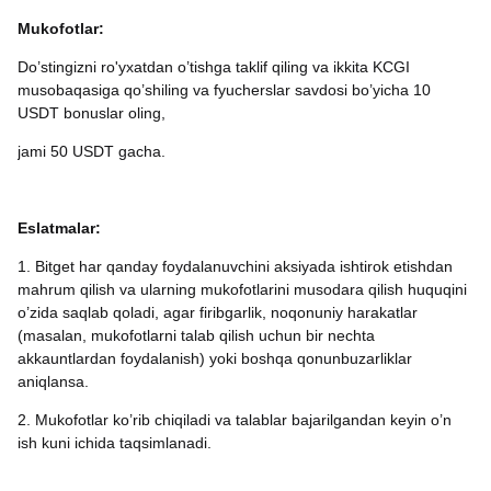
Mukofotlar:
Do’stingizni ro'yxatdan o’tishga taklif qiling va ikkita KCGI
musobaqasiga qo’shiling va fyucherslar savdosi bo’yicha 10
USDT bonuslar oling,
jami 50 USDT gacha.
Eslatmalar:
1. Bitget har qanday foydalanuvchini aksiyada ishtirok etishdan
mahrum qilish va ularning mukofotlarini musodara qilish huquqini
o’zida saqlab qoladi, agar firibgarlik, noqonuniy harakatlar
(masalan, mukofotlarni talab qilish uchun bir nechta
akkauntlardan foydalanish) yoki boshqa qonunbuzarliklar
aniqlansa.
2. Mukofotlar ko’rib chiqiladi va talablar bajarilgandan keyin o’n
ish kuni ichida taqsimlanadi.