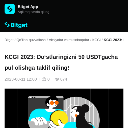
Bitget App
Aqlliroq savdo qiling
Bitget
/
Qo’llab-quvvatlash
/
Aksiyalar va musobaqalar
/
KCGI
/
KCGI 2023: Doʻs
KCGI 2023: Doʻstlaringizni 50 USDTgacha
pul olishga taklif qiling!
2023-08-11 12:00
0
874