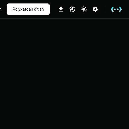
h
Ro'yxatdan o'tish