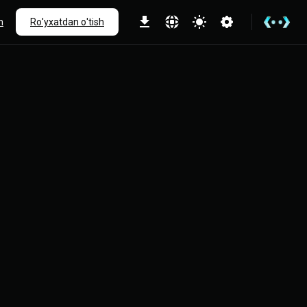
h
Ro'yxatdan o'tish