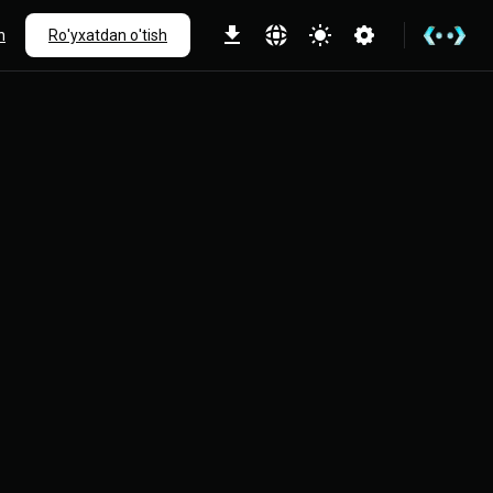
h
Ro'yxatdan o'tish