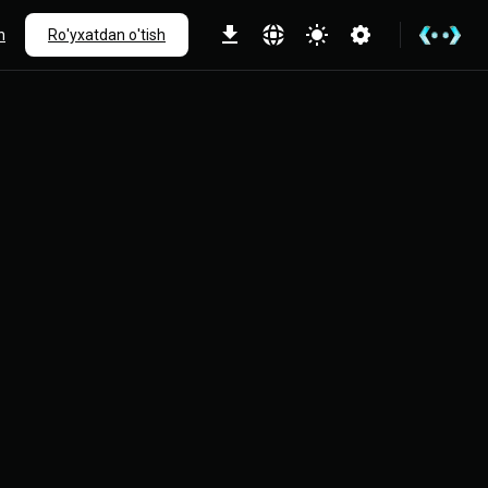
h
Ro'yxatdan o'tish