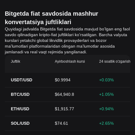
Bitgetda fiat savdosida mashhur
konvertatsiya juftliklari
Quyidagi jadvalda Bitgetda fiat savdosida mavjud bo'lgan eng faol
savdo qilinadigan kripto-fiat juftliklari ko'rsatilgan. Barcha valyuta
kurslari yetakchi global likvidlik provayderlari va bozor
ma'lumotlari platformalaridan olingan ma'lumotlar asosida
jamlanadi va real vaqt rejimida yangilanadi.
Juftlik
Ayirboshlash kursi
24 soatlik o'zgarish (
USDT/USD
$0.9994
+0.03%
BTC/USD
$64,940.8
+1.05%
ETH/USD
$1,915.77
+0.94%
SOL/USD
$74.61
+2.65%