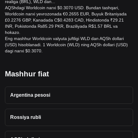
realiga (BRL), WLD dan...
AQShdagi Worldcoin narxi $0.3070 USD. Bundan tashqari,
Worldcoin narxi yevrozonada €0.2655 EUR, Buyuk Britaniyada
£0.2276 GBP, Kanadada C$0.4283 CAD, Hindistonda ₹29.21
INR, Pokistonda ₨85.29 PKR, Braziliyada R$1.57 BRL va
hokazo.
Eng mashhur Worldcoin valyuta juftligi WLD dan AQSh dollari
(USD) hisoblanadi. 1 Worldcoin (WLD) ning AQSh dollari (USD)
dagi narxi $0.3070.
Mashhur fiat
Argentina pesosi
Rossiya rubli