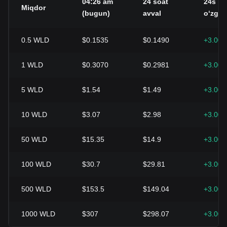
04:26 am
24 soat
24s
Miqdor
(bugun)
avval
oʻzgar
0.5
WLD
$0.1535
$0.1490
+3.00
1
WLD
$0.3070
$0.2981
+3.00
5
WLD
$1.54
$1.49
+3.00
10
WLD
$3.07
$2.98
+3.00
50
WLD
$15.35
$14.9
+3.00
100
WLD
$30.7
$29.81
+3.00
500
WLD
$153.5
$149.04
+3.00
1000
WLD
$307
$298.07
+3.00