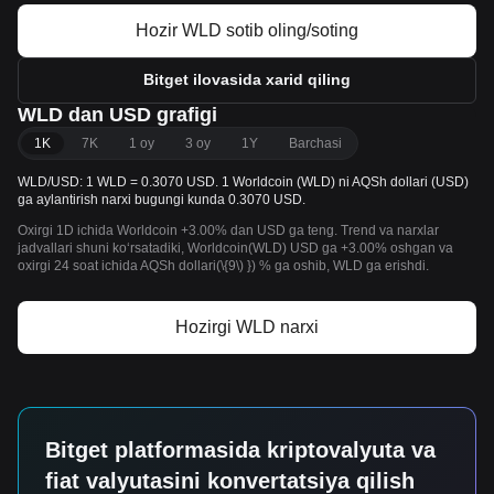
Hozir WLD sotib oling/soting
Bitget ilovasida xarid qiling
WLD dan USD grafigi
1K
7K
1 oy
3 oy
1Y
Barchasi
WLD/USD: 1 WLD = 0.3070 USD. 1 Worldcoin (WLD) ni AQSh dollari (USD)
ga aylantirish narxi bugungi kunda 0.3070 USD.
Oxirgi 1D ichida Worldcoin +3.00% dan USD ga teng. Trend va narxlar
jadvallari shuni koʻrsatadiki, Worldcoin(WLD) USD ga +3.00% oshgan va
oxirgi 24 soat ichida AQSh dollari(\{9\) }) % ga oshib, WLD ga erishdi.
Hozirgi WLD narxi
Bitget platformasida kriptovalyuta va
fiat valyutasini konvertatsiya qilish