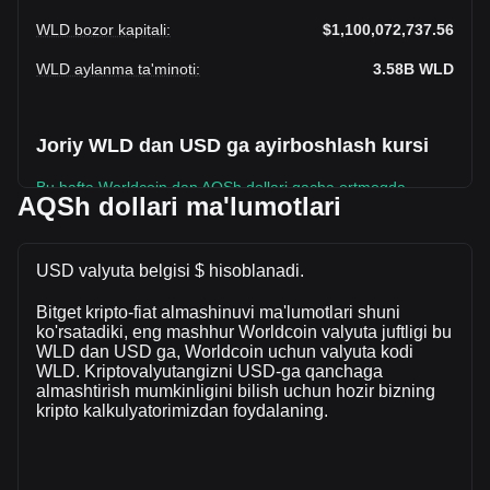
WLD bozor kapitali
:
$1,100,072,737.56
WLD aylanma ta'minoti
:
3.58B
WLD
Joriy WLD dan USD ga ayirboshlash kursi
Bu hafta Worldcoin dan AQSh dollari gacha ortmoqda.
AQSh dollari ma'lumotlari
Worldcoin ning joriy narxi - WLD uchun $0.3070. Aylanma
ta’minoti 3,583,273,500 WLD bilan, bu Worldcoin umumiy
bozor kapitali $1,100,072,737.56 USD ekanligini bildiradi.
USD valyuta belgisi $ hisoblanadi.
Soʻnggi 24 soat ichida sotilgan Worldcoin miqdori
Bitget kripto-fiat almashinuvi ma'lumotlari shuni
$-6,651,422.55 USD ga oʻzgardi, bu -4.91%. Bundan
ko'rsatadiki, eng mashhur Worldcoin valyuta juftligi bu
tashqari, oxirgi kunda $135,345,567.14 qiymatida WLD
WLD dan USD ga, Worldcoin uchun valyuta kodi
sotildi.
WLD. Kriptovalyutangizni USD-ga qanchaga
almashtirish mumkinligini bilish uchun hozir bizning
kripto kalkulyatorimizdan foydalaning.
Bitgetda Worldcoin haqida batafsil ma'lumot
Worldcoin narxi
Worldcoin narx bashorati