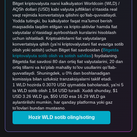
Bitget kriptovalyuta narxi kalkulyatori Worldcoin (WLD) /
AQSh dollari (USD) kabi valyuta juftliklari o'rtasida real
vaqt rejimida konvertatsiya qilishni qo'llab-quvvatlaydi.
Yodda tutingki, bu kalkulyator faqat ma'lumot berish
maqsadida taqdim etilgan va kripto-aktivlar hamda fiat
valyutalar o'rtasidagi ayirboshlash kurslarini hisoblash
uchun ishlatiladi. Kriptoaktivlarni fiat valyutalarga
konvertatsiya qilish (ya'ni kriptovalyutani fiat evaziga sotib
olish yoki sotish) uchun Bitget fiat savdosidan (
Bitgetda
kriptovalyuta sotib olish va sotish sahifasi
) foydalaning.
Bitgetda fiat savdosi 80 dan ortiq fiat valyutalarini, 20 dan
ortiq tillarni va ko'plab mahalliy to'lov usullarini qo'llab-
quvvatlaydi. Shuningdek, u 0% dan boshlanadigan
komissiya bilan uzluksiz tranzaksiyalarni taklif etadi.
1 WLD hozirda 0.3070 USD qiymatida baholanadi, ya'ni 5
ta WLD sotib olish 1.54 USD turadi. Xuddi shunday, $1
USD 3.26 WLD ga, $50 USD esa 16.29 WLD ga
aylantirilishi mumkin, har qanday platforma yoki gaz
to'lovlari bundan mustasno.
Hozir WLD sotib oling/soting