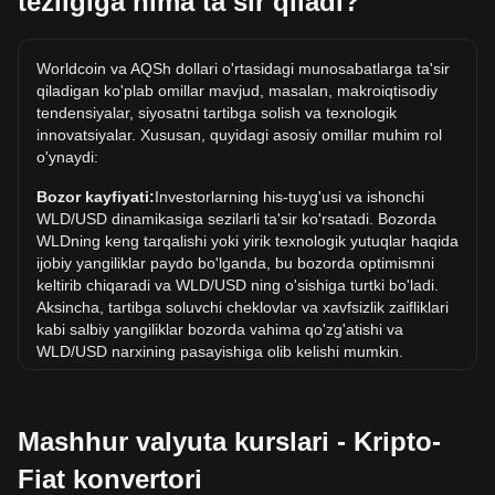
tezligiga nima taʼsir qiladi?
esa 1.54USD atrofida turadi.
Tarixdagi WLD/USD ning eng yuqori narxi qancha?
Worldcoin va AQSh dollari o'rtasidagi munosabatlarga ta'sir
USD dagi 1 WLD ning eng yuqori narxi $11.82. 1 WLD/USD
qiladigan ko'plab omillar mavjud, masalan, makroiqtisodiy
qiymati joriy eng yuqori ko'rsatkichdan oshib ketishini ko'rish
tendensiyalar, siyosatni tartibga solish va texnologik
kerak.
innovatsiyalar. Xususan, quyidagi asosiy omillar muhim rol
o'ynaydi:
USD da narx dinamikasi qanday?
Oxirgi 7 kun ichida Worldcoin (WLD) kursi 0.51% ga oshdi.
Bozor kayfiyati:
Investorlarning his-tuyg'usi va ishonchi
Oxirgi oyda Worldcoin (WLD) ayirboshlash kursi AQSh
WLD/USD dinamikasiga sezilarli ta'sir ko'rsatadi. Bozorda
dollari (USD) ga nisbatan 19.07% ga tushdi.
WLDning keng tarqalishi yoki yirik texnologik yutuqlar haqida
ijobiy yangiliklar paydo bo'lganda, bu bozorda optimismni
keltirib chiqaradi va WLD/USD ning o'sishiga turtki bo'ladi.
Aksincha, tartibga soluvchi cheklovlar va xavfsizlik zaifliklari
kabi salbiy yangiliklar bozorda vahima qo'zg'atishi va
WLD/USD narxining pasayishiga olib kelishi mumkin.
Normativ muhit:
Kriptovalyutalar atrofidagi hukumat siyosati
va qoidalari ularni qabul qilishga bevosita ta'sir ko'rsatadi,
Mashhur valyuta kurslari - Kripto-
bu esa o'z navbatida AQSh dollari kabi an'anaviy
valyutalarga nisbatan ularning qiymatini belgilaydi. Aniq va
Fiat konvertori
qo'llab-quvvatlovchi qoidalar investorlarning