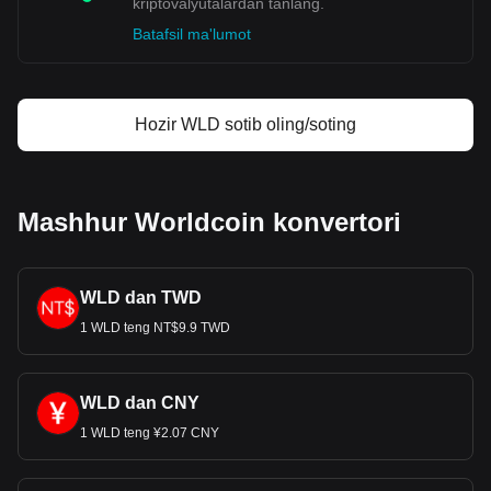
kriptovalyutalardan tanlang.
Batafsil ma'lumot
Hozir WLD sotib oling/soting
Mashhur Worldcoin konvertori
WLD dan TWD
1 WLD teng NT$9.9 TWD
WLD dan CNY
1 WLD teng ¥2.07 CNY