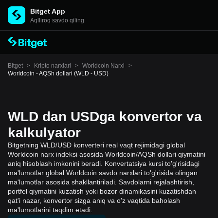
Bitget App
Aqlliroq savdo qiling
Bitget
>
Kripto narxlari
>
Worldcoin Narxi
>
Worldcoin - AQSh dollari (WLD - USD)
WLD dan USDga konvertor va
kalkulyator
Bitgetning WLD/USD konverteri real vaqt rejimidagi global
Worldcoin narx indeksi asosida Worldcoin/AQSh dollari qiymatini
aniq hisoblash imkonini beradi. Konvertatsiya kursi to'g'risidagi
ma'lumotlar global Worldcoin savdo narxlari to'g'risida olingan
ma'lumotlar asosida shakllantiriladi. Savdolarni rejalashtirish,
portfel qiymatini kuzatish yoki bozor dinamikasini kuzatishdan
qat'i nazar, konvertor sizga aniq va o'z vaqtida baholash
ma'lumotlarini taqdim etadi.