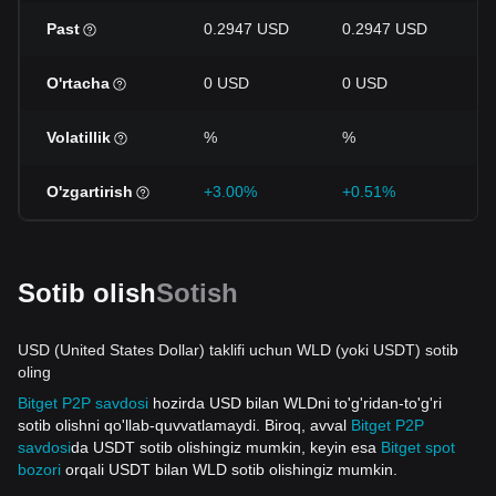
Past
0.2947 USD
0.2947 USD
0
O'rtacha
0 USD
0 USD
0
Volatillik
%
%
%
O'zgartirish
+3.00%
+0.51%
-
Sotib olish
Sotish
USD (United States Dollar) taklifi uchun WLD (yoki USDT) sotib
oling
Bitget P2P savdosi
hozirda USD bilan WLDni to'g'ridan-to'g'ri
sotib olishni qo'llab-quvvatlamaydi. Biroq, avval
Bitget P2P
savdosi
da USDT sotib olishingiz mumkin, keyin esa
Bitget spot
bozori
orqali USDT bilan WLD sotib olishingiz mumkin.