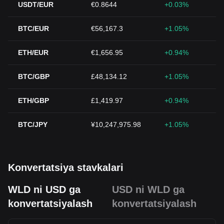
USDT/EUR
€0.8644
+0.03%
BTC/EUR
€56,167.3
+1.05%
ETH/EUR
€1,656.95
+0.94%
BTC/GBP
£48,134.12
+1.05%
ETH/GBP
£1,419.97
+0.94%
BTC/JPY
¥10,247,975.98
+1.05%
Konvertatsiya stavkalari
WLD ni USD ga
USD ni WLD ga
konvertatsiyalash
konvertatsiyalash