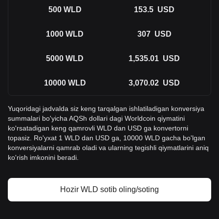
500
WLD
153.5
USD
1000
WLD
307
USD
5000
WLD
1,535.01
USD
10000
WLD
3,070.02
USD
Yuqoridagi jadvalda siz keng tarqalgan ishlatiladigan konversiya
summalari bo'yicha AQSh dollari dagi Worldcoin qiymatini
ko'rsatadigan keng qamrovli WLD dan USD ga konvertorni
topasiz. Ro'yxat 1 WLD dan USD ga, 10000 WLD gacha bo'lgan
konversiyalarni qamrab oladi va ularning tegishli qiymatlarini aniq
ko'rish imkonini beradi.
Hozir WLD sotib oling/soting