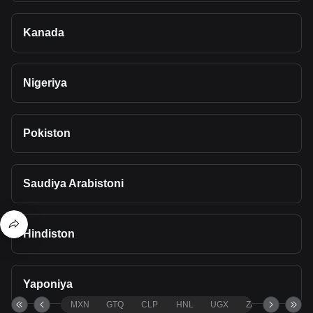
Kanada
Nigeriya
Pokiston
Saudiya Arabistoni
Hindiston
Yaponiya
MXN
GTQ
CLP
HNL
UGX
ZAR
TND