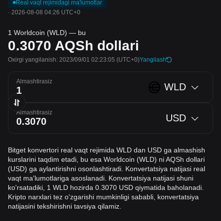
Real vaqt rejimidagi ma'lumotlar
·
2026-08-08 04:26 UTC+0
1 Worldcoin (WLD) — bu
0.3070
AQSh dollari
Oxirgi yangilanish: 2023/09/01 02:23:05
(UTC+0)
Yangilash
Almashtirasiz
WLD
Almashtirasiz
USD
Bitget konvertori real vaqt rejimida WLD dan USD ga almashish
kurslarini taqdim etadi, bu esa Worldcoin (WLD) ni AQSh dollari
(USD) ga aylantirishni osonlashtiradi. Konvertatsiya natijasi real
vaqt ma'lumotlariga asoslanadi. Konvertatsiya natijasi shuni
ko'rsatadiki, 1 WLD hozirda 0.3070 USD qiymatida baholanadi.
Kripto narxlari tez o'zgarishi mumkinligi sababli, konvertatsiya
natijasini tekshirishni tavsiya qilamiz.