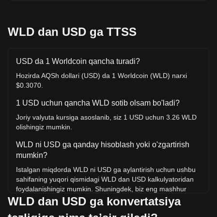
WLD dan USD ga TTSS
USD da 1 Worldcoin qancha turadi?
Hozirda AQSh dollari (USD) da 1 Worldcoin (WLD) narxi
$0.3070.
1 USD uchun qancha WLD sotib olsam bo'ladi?
Joriy valyuta kursiga asoslanib, siz 1 USD uchun 3.26 WLD
olishingiz mumkin.
WLD ni USD ga qanday hisoblash yoki o'zgartirish
mumkin?
Istalgan miqdorda WLD ni USD ga aylantirish uchun ushbu
sahifaning yuqori qismidagi WLD dan USD kalkulyatoridan
foydalanishingiz mumkin. Shuningdek, biz eng mashhur
WLD dan USD ga konvertatsiya
konvertatsiyalar uchun tezkor ma'lumotnoma jadvallarini
ham kiritdik. Masalan, 5 USD 16.29 WLD ga teng, 5 WLD