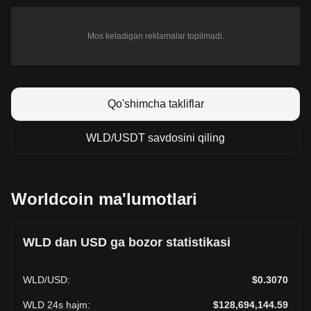
Mos keladigan reklamalar topilmadi.
Qo'shimcha takliflar
WLD/USDT savdosini qiling
Worldcoin ma'lumotlari
WLD dan USD ga bozor statistikasi
WLD
/
USD
:
$0.3070
WLD 24s hajm
:
$128,694,144.59