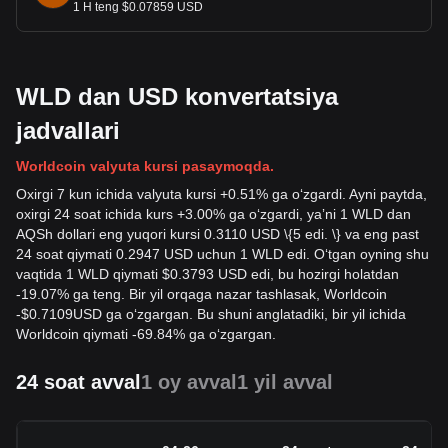
1 H teng $0.07859 USD
WLD dan USD konvertatsiya
jadvallari
Worldcoin valyuta kursi pasaymoqda.
Oxirgi 7 kun ichida valyuta kursi +0.51% ga oʻzgardi. Ayni paytda,
oxirgi 24 soat ichida kurs +3.00% ga oʻzgardi, yaʼni 1 WLD dan
AQSh dollari eng yuqori kursi 0.3110 USD \{5 edi. \} va eng past
24 soat qiymati 0.2947 USD uchun 1 WLD edi. Oʻtgan oyning shu
vaqtida 1 WLD qiymati $0.3793 USD edi, bu hozirgi holatdan
-19.07% ga teng. Bir yil orqaga nazar tashlasak, Worldcoin
-
$
0.7109
USD
ga oʻzgargan. Bu shuni anglatadiki, bir yil ichida
Worldcoin qiymati -69.84% ga oʻzgargan.
24 soat avval
1 oy avval
1 yil avval