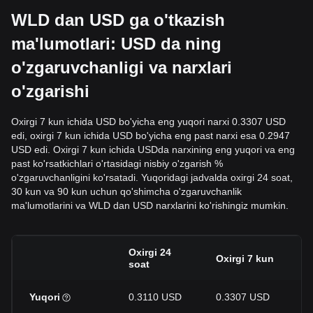
WLD dan USD ga o'tkazish
ma'lumotlari: USD da ning
o'zgaruvchanligi va narxlari
o'zgarishi
Oxirgi 7 kun ichida USD bo'yicha eng yuqori narxi 0.3307 USD
edi, oxirgi 7 kun ichida USD bo'yicha eng past narxi esa 0.2947
USD edi. Oxirgi 7 kun ichida USDda narxining eng yuqori va eng
past ko'rsatkichlari o'rtasidagi nisbiy o'zgarish %
o'zgaruvchanligini ko'rsatadi. Yuqoridagi jadvalda oxirgi 24 soat,
30 kun va 90 kun uchun qo'shimcha o'zgaruvchanlik
ma'lumotlarini va WLD dan USD narxlarini ko'rishingiz mumkin.
Oxirgi 24
Ox
Oxirgi 7 kun
soat
k
Yuqori
0.3110 USD
0.3307 USD
0