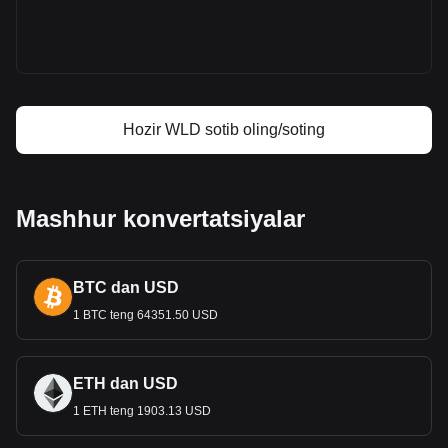
Worldcoin (WLD) nima
Worldcoin foyda kalkulyatori
Hozir WLD sotib oling/soting
Mashhur konvertatsiyalar
BTC dan USD
1 BTC teng 64351.50 USD
ETH dan USD
1 ETH teng 1903.13 USD