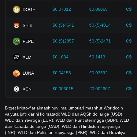
Investorlar noto'g'ri qarorlar qabul qilishdan qochish uchun
ushbu dinamikani tushunishlari kerak. Ushbu omillarni ko'rib
$0.07012
€0.06065
C$0.
DOGE
chiqqandan so'ng, investorlar ham Worldcoin narxi
kelajakdagi o'zgarishlarni yaqindan kuzatib borishi va
$0.{5}4641
€0.{5}4014
C$0.
SHIB
rivojlanayotgan bozorda o'z investitsiya strategiyalarini mos
ravishda moslashtirishi kerak.
$0.{5}2857
€0.{5}2471
C$0.
PEPE
$0.1634
€0.1413
C$0.
XLM
$0.04153
€0.03592
C$0.
LUNA
$0.003015
€0.002607
C$0.
XCN
Bitget kripto-fiat almashinuvi ma'lumotlari mashhur Worldcoin
valyuta juftliklarini ko'rsatadi: WLD dan AQSh dollariga (USD),
WLD dan Yevroga (EUR), WLD dan Funt sterlingga (GBP), WLD
dan Kanada dollariga (CAD), WLD dan Hindiston rupiyasiga
(INR), WLD dan Pokiston rupiyasiga (PKR), WLD dan Braziliya